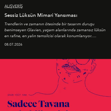
ALIŞVERİŞ
Sessiz Lüksün Mimari Yansıması
Trendlerin ve zamanın ötesinde bir tasarım duruşu
benimseyen
Glavien,
yaşam alanlarında zamansız lüksün
en rafine, en yalın temsilcisi olarak konumlanıyor.
Kusursuz malzeme kalitesini yüksek zanaatkarlıkla
08.07.2026
birleştiren marka; modern mimarinin sınırlarını zorlayan
en yeni seçkisiyle bu imza felsefesini mekanlara taşıyor.