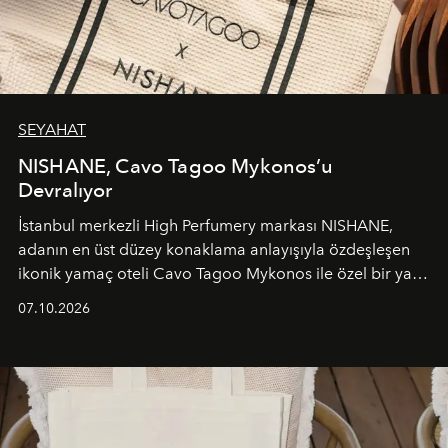
SEYAHAT
NISHANE, Cavo Tagoo Mykonos’u
Devralıyor
İstanbul merkezli High Perfumery markası NISHANE,
adanın en üst düzey konaklama anlayışıyla özdeşleşen
ikonik yamaç oteli Cavo Tagoo Mykonos ile özel bir yaz
iş birliğini hayata geçirdi. 25 Haziran 2026 itibarıyla
07.10.2026
başlayan bu özel aktivasyon, NISHANE’nin koku evrenini
Akdeniz’in en prestijli destinasyonlarından biriyle
buluşturarak markanın Cavo Tagoo’daki varlığını
sürükleyici ve mevsime özel bir deneyime dönüştürüyor.