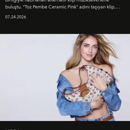
buluştu. “Toz Pembe Ceramic Pink” adını taşıyan klip,
grubun enerjisini yansıtan renkli atmosferi, hareketli
07.24.2026
dans koreografileri ve güçlü stil dünyasıyla dikkat
çekerken, saç tasarımları da görsel anlatımın en önemli
unsurlarından biri olarak öne çıkıyor.