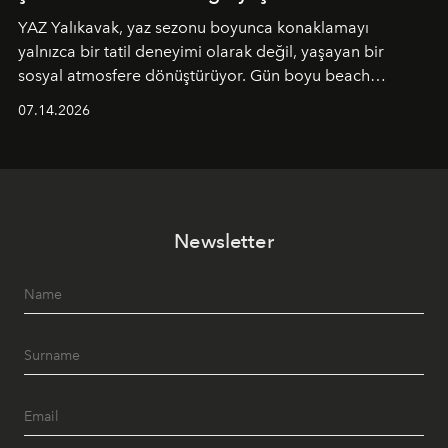
YAZ Yalıkavak, yaz sezonu boyunca konaklamayı
yalnızca bir tatil deneyimi olarak değil, yaşayan bir
sosyal atmosfere dönüştürüyor. Gün boyu beach
alanında DJ performansları ve canlı müzik eşliğinde
07.14.2026
Ege’nin ritmi hissedilirken, akşamları ise Anadolu
mutfağını modern dokunuşlarla müzikle buluşturan
tematik gastronomi geceleri misafirlerle buluşuyor.
Paylaşıma, lezzete ve müziğe odaklanan bu özel
akşamlar, YAZ’ın sade lüks anlayışını gün batımından
Newsletter
geceye taşıyarak her hafta farklı bir deneyim sunuyor.