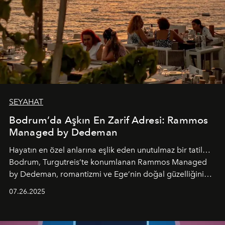
SEYAHAT
Bodrum’da Aşkın En Zarif Adresi: Rammos
Managed by Dedeman
Hayatın en özel anlarına eşlik eden unutulmaz bir tatil…
Bodrum, Turgutreis’te konumlanan Rammos Managed
by Dedeman, romantizmi ve Ege’nin doğal güzelliğini
aynı atmosferde buluşturarak balayı çiftlerinden özel
07.26.2025
kutlamalar planlayan misafirlere benzersiz bir deneyim
vadediyor.