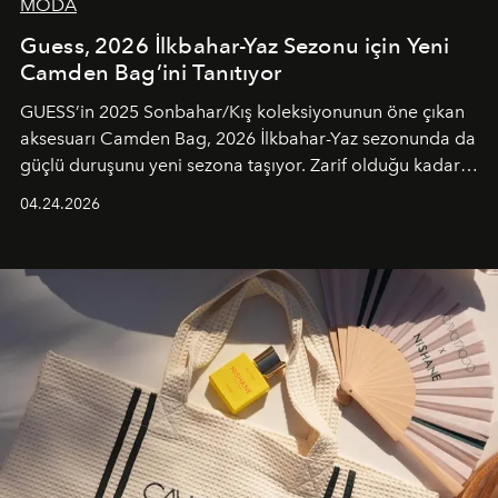
MODA
Guess, 2026 İlkbahar-Yaz Sezonu için Yeni
Camden Bag’ini Tanıtıyor
GUESS’in 2025 Sonbahar/Kış koleksiyonunun öne çıkan
aksesuarı Camden Bag, 2026 İlkbahar-Yaz sezonunda da
güçlü duruşunu yeni sezona taşıyor. Zarif olduğu kadar
güçlü ve özgüvenli kadınlar için tasarlanan Camden Bag,
04.24.2026
cazibenin, özgünlüğün ve modern bohem tavrın güçlü
bir ifadesi olarak öne çıkıyor.