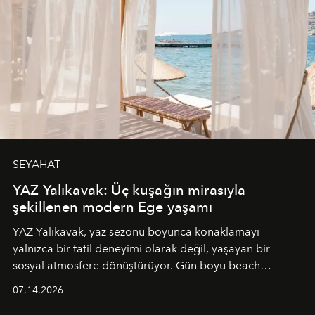
SEYAHAT
YAZ Yalıkavak: Üç kuşağın mirasıyla
şekillenen modern Ege yaşamı
YAZ Yalıkavak, yaz sezonu boyunca konaklamayı
yalnızca bir tatil deneyimi olarak değil, yaşayan bir
sosyal atmosfere dönüştürüyor. Gün boyu beach
alanında DJ performansları ve canlı müzik eşliğinde
07.14.2026
Ege’nin ritmi hissedilirken, akşamları ise Anadolu