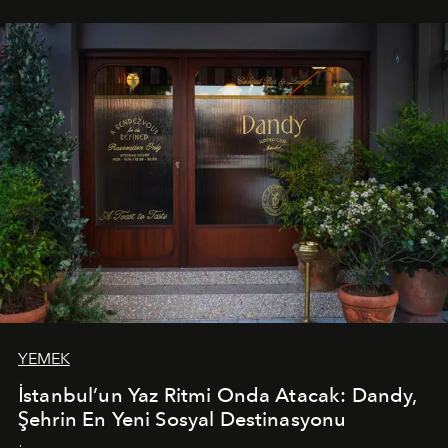
mutfağını modern dokunuşlarla müzikle buluşturan
tematik gastronomi geceleri misafirlerle buluşuyor.
Paylaşıma, lezzete ve müziğe odaklanan bu özel
akşamlar, YAZ’ın sade lüks anlayışını gün batımından
geceye taşıyarak her hafta farklı bir deneyim sunuyor.
YEMEK
İstanbul’un Yaz Ritmi Onda Atacak: Dandy,
Şehrin En Yeni Sosyal Destinasyonu