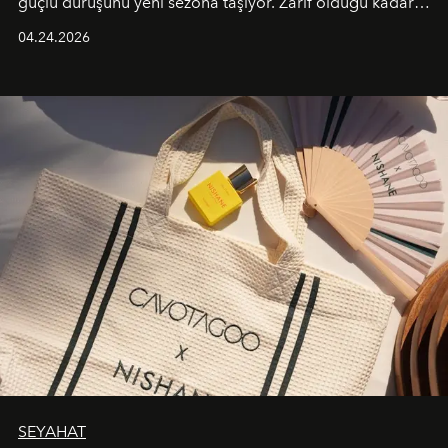
güçlü duruşunu yeni sezona taşıyor. Zarif olduğu kadar
güçlü ve özgüvenli kadınlar için tasarlanan Camden Bag,
04.24.2026
cazibenin, özgünlüğün ve modern bohem tavrın güçlü
bir ifadesi olarak öne çıkıyor.
SEYAHAT