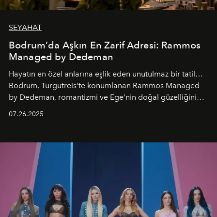
SEYAHAT
Bodrum’da Aşkın En Zarif Adresi: Rammos
Managed by Dedeman
Hayatın en özel anlarına eşlik eden unutulmaz bir tatil…
Bodrum, Turgutreis’te konumlanan Rammos Managed
by Dedeman, romantizmi ve Ege’nin doğal güzelliğini
aynı atmosferde buluşturarak balayı çiftlerinden özel
07.26.2025
kutlamalar planlayan misafirlere benzersiz bir deneyim
vadediyor.