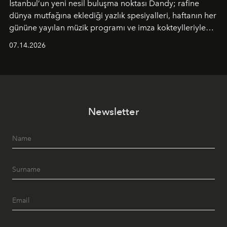
İstanbul’un yeni nesil buluşma noktası
Dandy
; rafine
dünya mutfağına eklediği yazlık spesiyalleri, haftanın her
gününe yayılan müzik programı ve imza kokteylleriyle
yaz akşamlarını stil sahibi bir şehir ritüeline
07.14.2026
dönüştürüyor. Şehrin kozmopolit enerjisini "zahmetsiz
lüks" anlayışıyla buluşturan mekan; gurme lezzetleri, iyi
müziği ve açık havadaki özel puro alanını tek bir çatı
altında sunuyor.
Newsletter