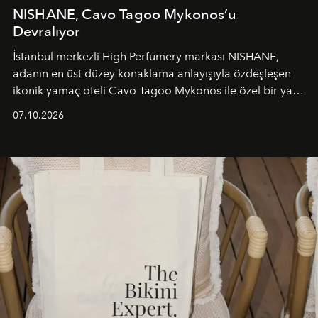
NISHANE, Cavo Tagoo Mykonos’u
Devralıyor
İstanbul merkezli High Perfumery markası NISHANE,
adanın en üst düzey konaklama anlayışıyla özdeşleşen
ikonik yamaç oteli Cavo Tagoo Mykonos ile özel bir yaz
iş birliğini hayata geçirdi. 25 Haziran 2026 itibarıyla
07.10.2026
başlayan bu özel aktivasyon, NISHANE’nin koku evrenini
Akdeniz’in en prestijli destinasyonlarından biriyle
buluşturarak markanın Cavo Tagoo’daki varlığını
sürükleyici ve mevsime özel bir deneyime dönüştürüyor.