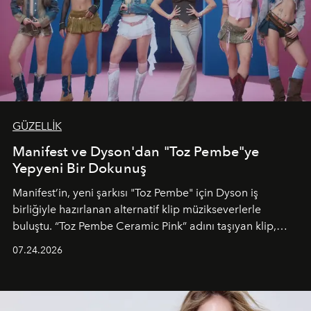
GÜZELLİK
Manifest ve Dyson'dan "Toz Pembe"ye
Yepyeni Bir Dokunuş
Manifest’in, yeni şarkısı "Toz Pembe" için Dyson iş
birliğiyle hazırlanan alternatif klip müzikseverlerle
buluştu. “Toz Pembe Ceramic Pink” adını taşıyan klip,
grubun enerjisini yansıtan renkli atmosferi, hareketli
07.24.2026
dans koreografileri ve güçlü stil dünyasıyla dikkat
çekerken, saç tasarımları da görsel anlatımın en önemli
unsurlarından biri olarak öne çıkıyor.