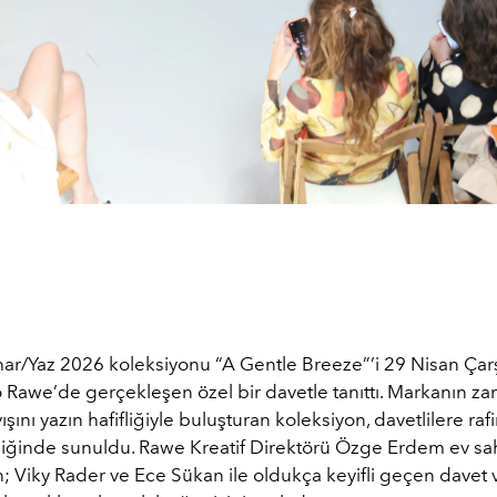
har/Yaz 2026 koleksiyonu “A Gentle Breeze”’i 29 Nisan Ç
 Rawe’de gerçekleşen özel bir davetle tanıttı. Markanın z
ışını yazın hafifliğiyle buluşturan koleksiyon, davetlilere raf
liğinde sunuldu. Rawe Kreatif Direktörü Özge Erdem ev sa
; Viky Rader ve Ece Sükan ile oldukça keyifli geçen davet 