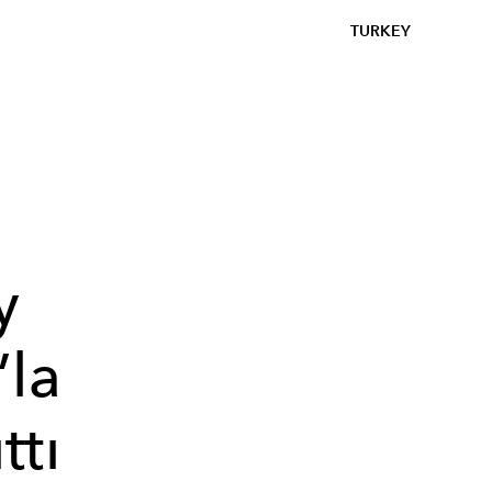
TURKEY
y
’la
ttı