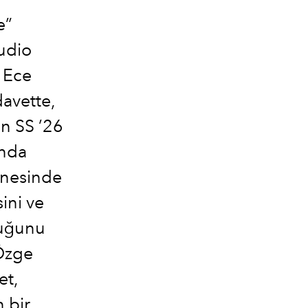
e”
udio
. Ece
avette,
an SS ’26
ında
hnesinde
ini ve
luğunu
 Özge
et,
 bir