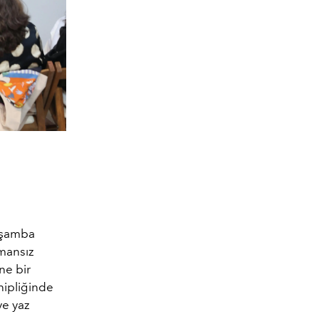
arşamba
amansız
ine bir
hipliğinde
ve yaz