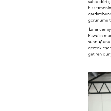
sahip dört ç
hissetmenin 
gardırobunda 
görünümü ter
İzmir cemiy
Rawe’in moda
sunduğunu d
gerçekleşen
getiren düny