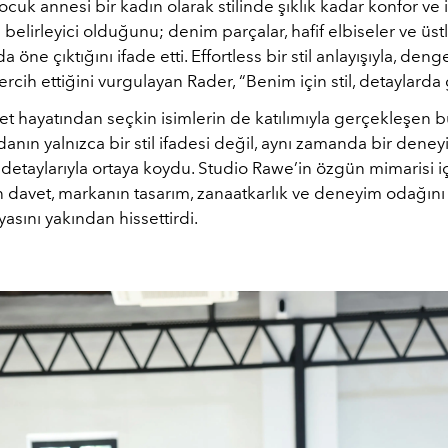
ocuk annesi bir kadın olarak stilinde şıklık kadar konfor ve i
belirleyici olduğunu; denim parçalar, hafif elbiseler ve üst
öne çıktığını ifade etti. Effortless bir stil anlayışıyla, denge
cih ettiğini vurgulayan Rader, “Benim için stil, detaylarda g
et hayatından seçkin isimlerin de katılımıyla gerçekleşen 
nın yalnızca bir stil ifadesi değil, aynı zamanda bir deney
etaylarıyla ortaya koydu. Studio Rawe’in özgün mimarisi i
 davet, markanın tasarım, zanaatkarlık ve deneyim odağını 
asını yakından hissettirdi.