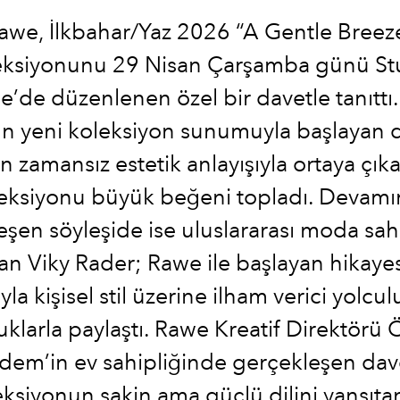
awe, İlkbahar/Yaz 2026 “A Gentle Breez
eksiyonunu 29 Nisan Çarşamba günü St
’de düzenlenen özel bir davetle tanıttı
ın yeni koleksiyon sunumuyla başlayan d
 zamansız estetik anlayışıyla ortaya çık
eksiyonu büyük beğeni topladı. Devam
eşen söyleşide ise uluslararası moda sa
lan Viky Rader; Rawe ile başlayan hikayes
la kişisel stil üzerine ilham verici yolcu
klarla paylaştı. Rawe Kreatif Direktörü
dem’in ev sahipliğinde gerçekleşen dav
eksiyonun sakin ama güçlü dilini yansıtan