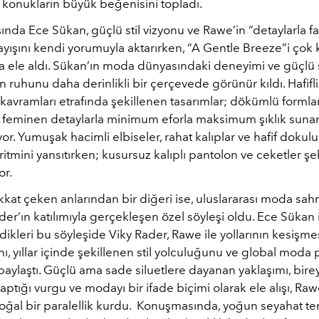
 konukların büyük beğenisini topladı.
ında Ece Sükan, güçlü stil vizyonu ve Rawe’in “detaylarla fa
ayışını kendi yorumuyla aktarırken, “A Gentle Breeze”i çok 
la ele aldı. Sükan’ın moda dünyasındaki deneyimi ve güçlü st
 ruhunu daha derinlikli bir çerçevede görünür kıldı. Hafifli
 kavramları etrafında şekillenen tasarımlar; dökümlü formla
feminen detaylarla minimum eforla maksimum şıklık sunan bi
or. Yumuşak hacimli elbiseler, rahat kalıplar ve hafif dokul
ritmini yansıtırken; kusursuz kalıplı pantolon ve ceketler şe
or.
ikkat çeken anlarından bir diğeri ise, uluslararası moda sa
der’ın katılımıyla gerçekleşen özel söyleşi oldu. Ece Sükan
dikleri bu söyleşide Viky Rader, Rawe ile yollarının kesişm
ı, yıllar içinde şekillenen stil yolculuğunu ve global moda 
 paylaştı. Güçlü ama sade siluetlere dayanan yaklaşımı, bireys
yaptığı vurgu ve modayı bir ifade biçimi olarak ele alışı, Raw
ğal bir paralellik kurdu.
Konuşmasında, yoğun seyahat t