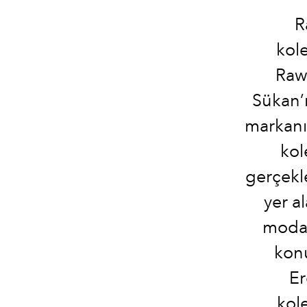
R
kol
Rawe
Sükan’
markanın
kol
gerçekl
yer a
moday
konu
Er
kol