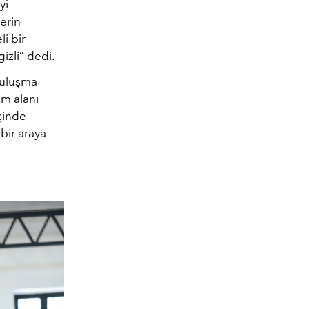
yi
lerin
li bir
izli” dedi.
buluşma
im alanı
çinde
bir araya