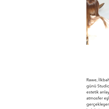
Rawe, İlkba
günü Studio
estetik anlay
atmosfer eş
gerçekleşen