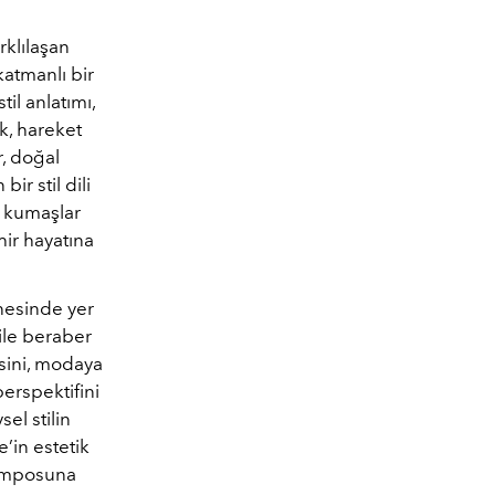
rklılaşan
katmanlı bir
il anlatımı,
k, hareket
r, doğal
r stil dili
u kumaşlar
hir hayatına
hnesinde yer
 ile beraber
esini, modaya
perspektifini
el stilin
e’in estetik
emposuna