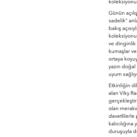
koleksiyonu
Günün açılış
sadelik” anl
bakış açısıy
koleksiyonun
ve dinginlik
kumaşlar ve 
ortaya koyuy
yazın doğal 
uyum sağlıy
Etkinliğin d
alan Viky Ra
gerçekleştir
olan merakın
davetlilerle
kalıcılığına 
duruşuyla do