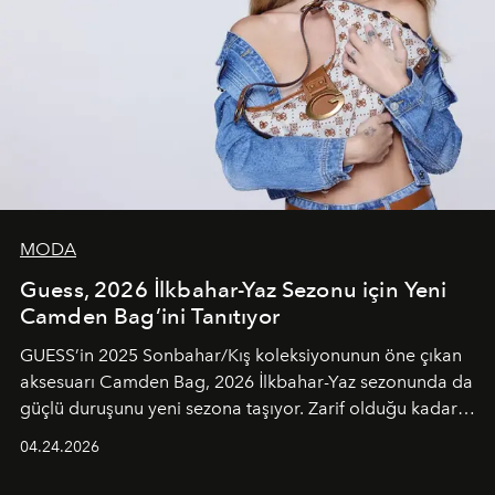
MODA
Guess, 2026 İlkbahar-Yaz Sezonu için Yeni
Camden Bag’ini Tanıtıyor
GUESS’in 2025 Sonbahar/Kış koleksiyonunun öne çıkan
aksesuarı Camden Bag, 2026 İlkbahar-Yaz sezonunda da
güçlü duruşunu yeni sezona taşıyor. Zarif olduğu kadar
güçlü ve özgüvenli kadınlar için tasarlanan Camden Bag,
04.24.2026
cazibenin, özgünlüğün ve modern bohem tavrın güçlü
bir ifadesi olarak öne çıkıyor.