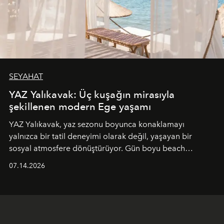
SEYAHAT
YAZ Yalıkavak: Üç kuşağın mirasıyla
şekillenen modern Ege yaşamı
YAZ Yalıkavak, yaz sezonu boyunca konaklamayı
yalnızca bir tatil deneyimi olarak değil, yaşayan bir
sosyal atmosfere dönüştürüyor. Gün boyu beach
alanında DJ performansları ve canlı müzik eşliğinde
07.14.2026
Ege’nin ritmi hissedilirken, akşamları ise Anadolu
mutfağını modern dokunuşlarla müzikle buluşturan
tematik gastronomi geceleri misafirlerle buluşuyor.
Paylaşıma, lezzete ve müziğe odaklanan bu özel
akşamlar, YAZ’ın sade lüks anlayışını gün batımından