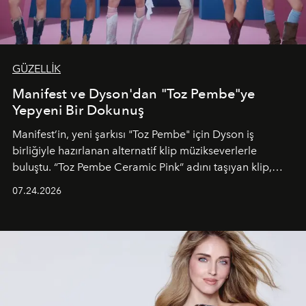
GÜZELLİK
Manifest ve Dyson'dan "Toz Pembe"ye
Yepyeni Bir Dokunuş
Manifest’in, yeni şarkısı "Toz Pembe" için Dyson iş
birliğiyle hazırlanan alternatif klip müzikseverlerle
buluştu. “Toz Pembe Ceramic Pink” adını taşıyan klip,
grubun enerjisini yansıtan renkli atmosferi, hareketli
07.24.2026
dans koreografileri ve güçlü stil dünyasıyla dikkat
çekerken, saç tasarımları da görsel anlatımın en önemli
unsurlarından biri olarak öne çıkıyor.