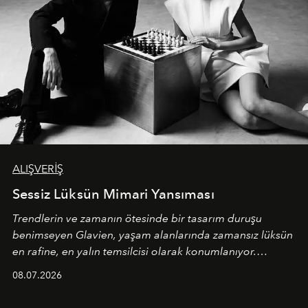
ALIŞVERİŞ
Sessiz Lüksün Mimari Yansıması
Trendlerin ve zamanın ötesinde bir tasarım duruşu
benimseyen
Glavien,
yaşam alanlarında zamansız lüksün
en rafine, en yalın temsilcisi olarak konumlanıyor.
Kusursuz malzeme kalitesini yüksek zanaatkarlıkla
08.07.2026
birleştiren marka; modern mimarinin sınırlarını zorlayan
en yeni seçkisiyle bu imza felsefesini mekanlara taşıyor.