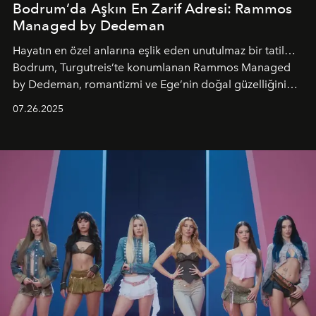
Bodrum’da Aşkın En Zarif Adresi: Rammos
Managed by Dedeman
Hayatın en özel anlarına eşlik eden unutulmaz bir tatil…
Bodrum, Turgutreis’te konumlanan Rammos Managed
by Dedeman, romantizmi ve Ege’nin doğal güzelliğini
aynı atmosferde buluşturarak balayı çiftlerinden özel
07.26.2025
kutlamalar planlayan misafirlere benzersiz bir deneyim
vadediyor.