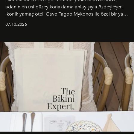
adanın en üst düzey konaklama anlayışıyla özdeşleşen
ikonik yamaç oteli Cavo Tagoo Mykonos ile özel bir yaz
iş birliğini hayata geçirdi. 25 Haziran 2026 itibarıyla
07.10.2026
başlayan bu özel aktivasyon, NISHANE’nin koku evrenini
Akdeniz’in en prestijli destinasyonlarından biriyle
buluşturarak markanın Cavo Tagoo’daki varlığını
sürükleyici ve mevsime özel bir deneyime dönüştürüyor.