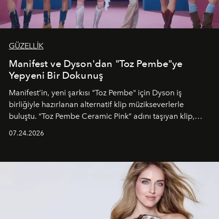
GÜZELLİK
Manifest ve Dyson'dan "Toz Pembe"ye
Yepyeni Bir Dokunuş
Manifest’in, yeni şarkısı "Toz Pembe" için Dyson iş
birliğiyle hazırlanan alternatif klip müzikseverlerle
buluştu. “Toz Pembe Ceramic Pink” adını taşıyan klip,
grubun enerjisini yansıtan renkli atmosferi, hareketli
07.24.2026
dans koreografileri ve güçlü stil dünyasıyla dikkat
çekerken, saç tasarımları da görsel anlatımın en önemli
unsurlarından biri olarak öne çıkıyor.