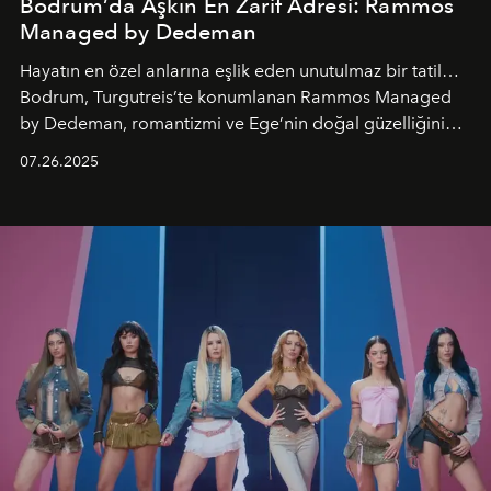
Bodrum’da Aşkın En Zarif Adresi: Rammos
Managed by Dedeman
Hayatın en özel anlarına eşlik eden unutulmaz bir tatil…
Bodrum, Turgutreis’te konumlanan Rammos Managed
by Dedeman, romantizmi ve Ege’nin doğal güzelliğini
aynı atmosferde buluşturarak balayı çiftlerinden özel
07.26.2025
kutlamalar planlayan misafirlere benzersiz bir deneyim
vadediyor.