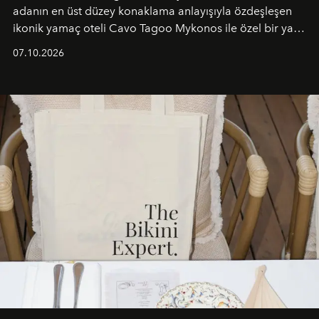
adanın en üst düzey konaklama anlayışıyla özdeşleşen
ikonik yamaç oteli Cavo Tagoo Mykonos ile özel bir yaz
iş birliğini hayata geçirdi. 25 Haziran 2026 itibarıyla
07.10.2026
başlayan bu özel aktivasyon, NISHANE’nin koku evrenini
Akdeniz’in en prestijli destinasyonlarından biriyle
buluşturarak markanın Cavo Tagoo’daki varlığını
sürükleyici ve mevsime özel bir deneyime dönüştürüyor.