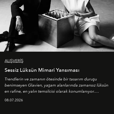
ALIŞVERİŞ
Sessiz Lüksün Mimari Yansıması
Trendlerin ve zamanın ötesinde bir tasarım duruşu
benimseyen
Glavien,
yaşam alanlarında zamansız lüksün
en rafine, en yalın temsilcisi olarak konumlanıyor.
Kusursuz malzeme kalitesini yüksek zanaatkarlıkla
08.07.2026
birleştiren marka; modern mimarinin sınırlarını zorlayan
en yeni seçkisiyle bu imza felsefesini mekanlara taşıyor.