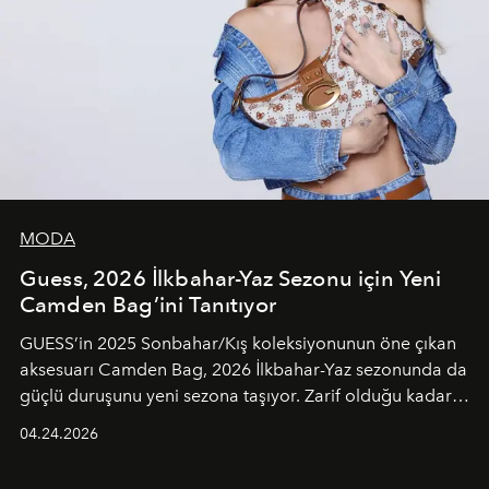
MODA
Guess, 2026 İlkbahar-Yaz Sezonu için Yeni
Camden Bag’ini Tanıtıyor
GUESS’in 2025 Sonbahar/Kış koleksiyonunun öne çıkan
aksesuarı Camden Bag, 2026 İlkbahar-Yaz sezonunda da
güçlü duruşunu yeni sezona taşıyor. Zarif olduğu kadar
güçlü ve özgüvenli kadınlar için tasarlanan Camden Bag,
04.24.2026
cazibenin, özgünlüğün ve modern bohem tavrın güçlü
bir ifadesi olarak öne çıkıyor.