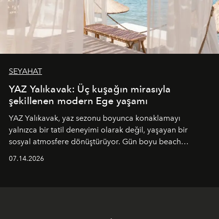
SEYAHAT
YAZ Yalıkavak: Üç kuşağın mirasıyla
şekillenen modern Ege yaşamı
YAZ Yalıkavak, yaz sezonu boyunca konaklamayı
yalnızca bir tatil deneyimi olarak değil, yaşayan bir
sosyal atmosfere dönüştürüyor. Gün boyu beach
alanında DJ performansları ve canlı müzik eşliğinde
07.14.2026
Ege’nin ritmi hissedilirken, akşamları ise Anadolu
mutfağını modern dokunuşlarla müzikle buluşturan
tematik gastronomi geceleri misafirlerle buluşuyor.
Paylaşıma, lezzete ve müziğe odaklanan bu özel
akşamlar, YAZ’ın sade lüks anlayışını gün batımından