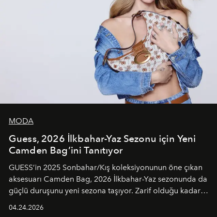
MODA
Guess, 2026 İlkbahar-Yaz Sezonu için Yeni
Camden Bag’ini Tanıtıyor
GUESS’in 2025 Sonbahar/Kış koleksiyonunun öne çıkan
aksesuarı Camden Bag, 2026 İlkbahar-Yaz sezonunda da
güçlü duruşunu yeni sezona taşıyor. Zarif olduğu kadar
güçlü ve özgüvenli kadınlar için tasarlanan Camden Bag,
04.24.2026
cazibenin, özgünlüğün ve modern bohem tavrın güçlü