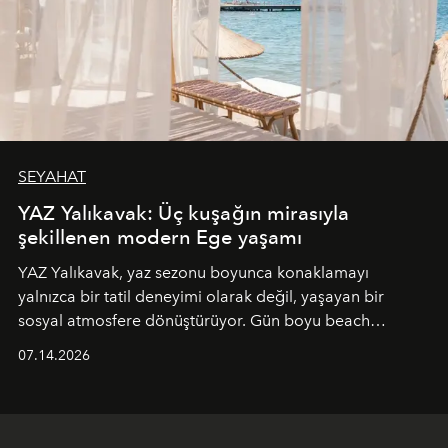
SEYAHAT
YAZ Yalıkavak: Üç kuşağın mirasıyla
şekillenen modern Ege yaşamı
YAZ Yalıkavak, yaz sezonu boyunca konaklamayı
yalnızca bir tatil deneyimi olarak değil, yaşayan bir
sosyal atmosfere dönüştürüyor. Gün boyu beach
alanında DJ performansları ve canlı müzik eşliğinde
07.14.2026
Ege’nin ritmi hissedilirken, akşamları ise Anadolu
mutfağını modern dokunuşlarla müzikle buluşturan
tematik gastronomi geceleri misafirlerle buluşuyor.
Paylaşıma, lezzete ve müziğe odaklanan bu özel