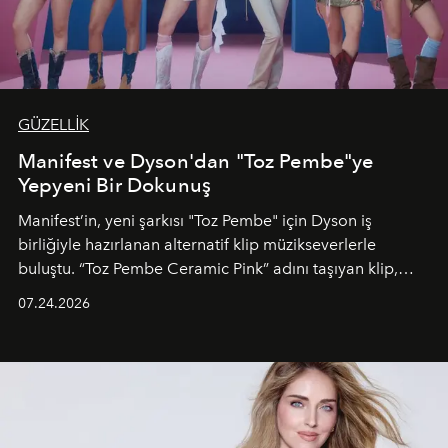
GÜZELLİK
Manifest ve Dyson'dan "Toz Pembe"ye
Yepyeni Bir Dokunuş
Manifest’in, yeni şarkısı "Toz Pembe" için Dyson iş
birliğiyle hazırlanan alternatif klip müzikseverlerle
buluştu. “Toz Pembe Ceramic Pink” adını taşıyan klip,
grubun enerjisini yansıtan renkli atmosferi, hareketli
07.24.2026
dans koreografileri ve güçlü stil dünyasıyla dikkat
çekerken, saç tasarımları da görsel anlatımın en önemli
unsurlarından biri olarak öne çıkıyor.