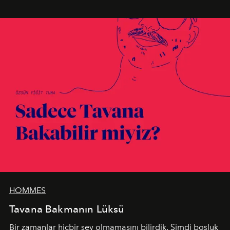
en yeni seçkisiyle bu imza felsefesini mekanlara taşıyor.
HOMMES
Tavana Bakmanın Lüksü
Bir zamanlar hiçbir şey olmamasını bilirdik. Şimdi boşluk