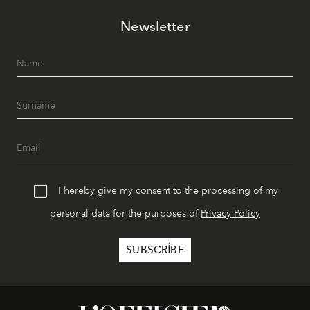
akşamlar, YAZ’ın sade lüks anlayışını gün batımından
Newsletter
geceye taşıyarak her hafta farklı bir deneyim sunuyor.
I hereby give my consent to the processing of my
personal data for the purposes of
Privacy Policy