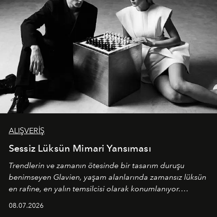
ALIŞVERİŞ
Sessiz Lüksün Mimari Yansıması
Trendlerin ve zamanın ötesinde bir tasarım duruşu
benimseyen
Glavien,
yaşam alanlarında zamansız lüksün
en rafine, en yalın temsilcisi olarak konumlanıyor.
Kusursuz malzeme kalitesini yüksek zanaatkarlıkla
08.07.2026
birleştiren marka; modern mimarinin sınırlarını zorlayan