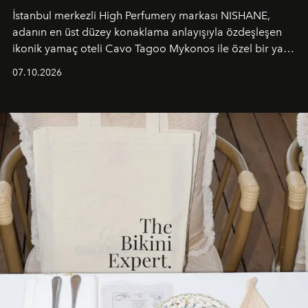
İstanbul merkezli High Perfumery markası NISHANE,
adanın en üst düzey konaklama anlayışıyla özdeşleşen
ikonik yamaç oteli Cavo Tagoo Mykonos ile özel bir yaz
iş birliğini hayata geçirdi. 25 Haziran 2026 itibarıyla
07.10.2026
başlayan bu özel aktivasyon, NISHANE’nin koku evrenini
Akdeniz’in en prestijli destinasyonlarından biriyle
buluşturarak markanın Cavo Tagoo’daki varlığını
sürükleyici ve mevsime özel bir deneyime dönüştürüyor.