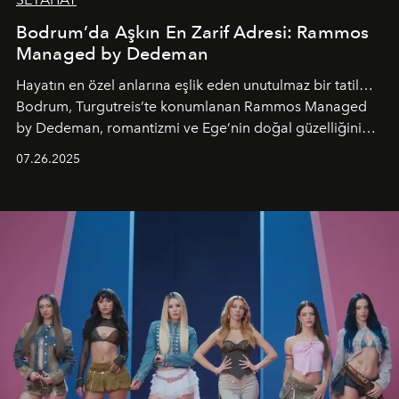
Bodrum’da Aşkın En Zarif Adresi: Rammos
Managed by Dedeman
Hayatın en özel anlarına eşlik eden unutulmaz bir tatil…
Bodrum, Turgutreis’te konumlanan Rammos Managed
by Dedeman, romantizmi ve Ege’nin doğal güzelliğini
aynı atmosferde buluşturarak balayı çiftlerinden özel
07.26.2025
kutlamalar planlayan misafirlere benzersiz bir deneyim
vadediyor.