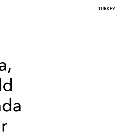
TURKEY
a,
ld
nda
r