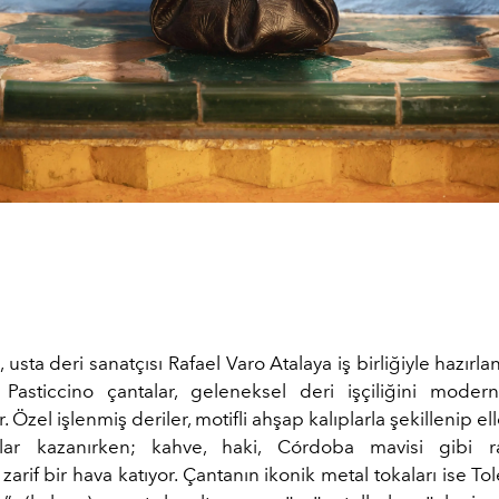
usta deri sanatçısı Rafael Varo Atalaya iş birliğiyle hazırl
asticcino çantalar, geleneksel deri işçiliğini modern
. Özel işlenmiş deriler, motifli ahşap kalıplarla şekillenip e
lar kazanırken; kahve, haki, Córdoba mavisi gibi ra
zarif bir hava katıyor. Çantanın ikonik metal tokaları ise T