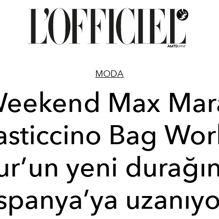
MODA
eekend Max Mar
asticcino Bag Wor
ur’un yeni durağı
İspanya’ya uzanıyo