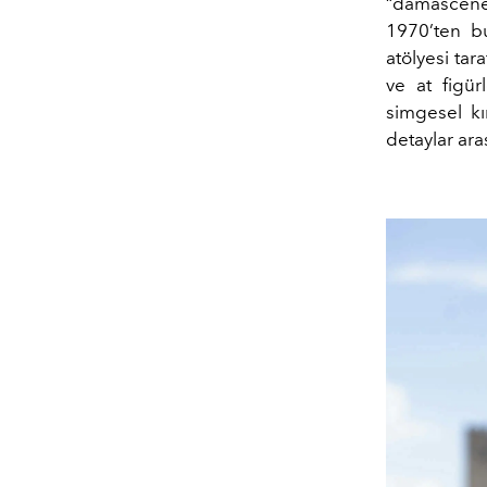
“damascene”
1970’ten b
atölyesi tar
ve at figür
simgesel kır
detaylar ara