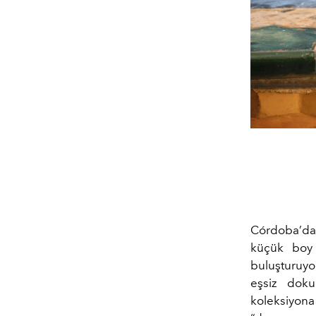
Córdoba’da, 
küçük boy P
buluşturuyor
eşsiz doku
koleksiyona 