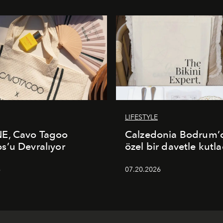
LIFESTYLE
E, Cavo Tagoo
Calzedonia Bodrum’d
’u Devralıyor
özel bir davetle kutla
6
07.20.2026