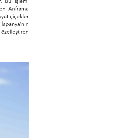
r. Bu işlem,
ren Anframa
oyut çiçekler
 İspanya’nın
 özelleştiren