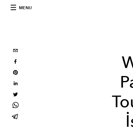
MENU
W
P
To