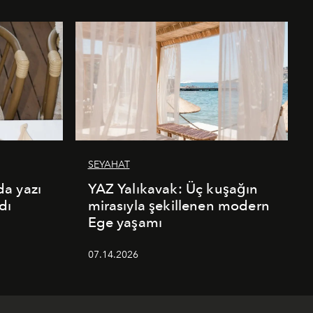
SEYAHAT
a yazı
YAZ Yalıkavak: Üç kuşağın
dı
mirasıyla şekillenen modern
Ege yaşamı
07.14.2026