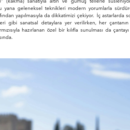
 (kakma) sanatıyla altın ve gümüş tellerle süsleniyo
u yana geleneksel teknikleri modern yorumlarla sürdü
afından yapılmasıyla da dikkatimizi çekiyor. İç astarlarda s
leri gibi sanatsal detaylara yer verilirken, her çantanın
mızısıyla hazırlanan özel bir kılıfla sunulması da çantayı
sında.