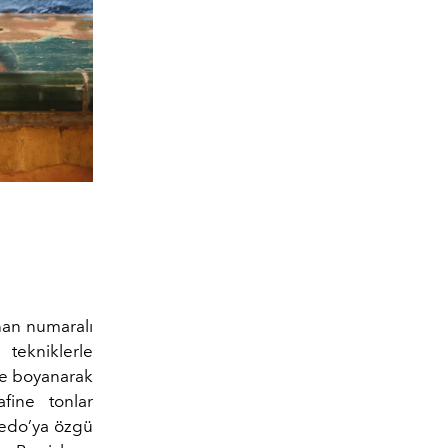
anan numaralı
 tekniklerle
lle boyanarak
fine tonlar
oledo’ya özgü