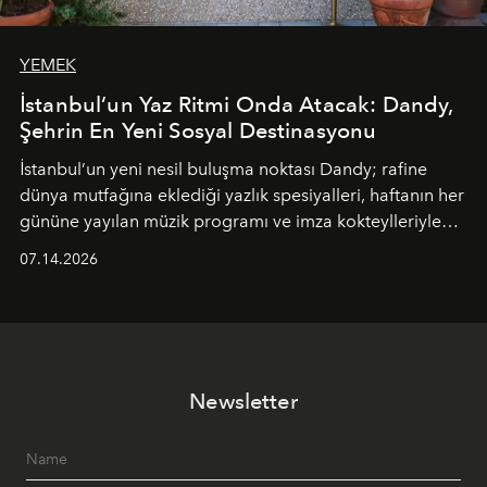
YEMEK
İstanbul’un Yaz Ritmi Onda Atacak: Dandy,
Şehrin En Yeni Sosyal Destinasyonu
İstanbul’un yeni nesil buluşma noktası
Dandy
; rafine
dünya mutfağına eklediği yazlık spesiyalleri, haftanın her
gününe yayılan müzik programı ve imza kokteylleriyle
yaz akşamlarını stil sahibi bir şehir ritüeline
07.14.2026
dönüştürüyor. Şehrin kozmopolit enerjisini "zahmetsiz
lüks" anlayışıyla buluşturan mekan; gurme lezzetleri, iyi
müziği ve açık havadaki özel puro alanını tek bir çatı
altında sunuyor.
Newsletter