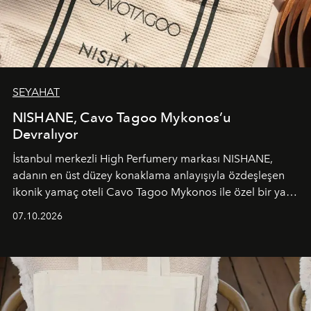
SEYAHAT
NISHANE, Cavo Tagoo Mykonos’u
Devralıyor
İstanbul merkezli High Perfumery markası NISHANE,
adanın en üst düzey konaklama anlayışıyla özdeşleşen
ikonik yamaç oteli Cavo Tagoo Mykonos ile özel bir yaz
iş birliğini hayata geçirdi. 25 Haziran 2026 itibarıyla
07.10.2026
başlayan bu özel aktivasyon, NISHANE’nin koku evrenini
Akdeniz’in en prestijli destinasyonlarından biriyle
buluşturarak markanın Cavo Tagoo’daki varlığını
sürükleyici ve mevsime özel bir deneyime dönüştürüyor.