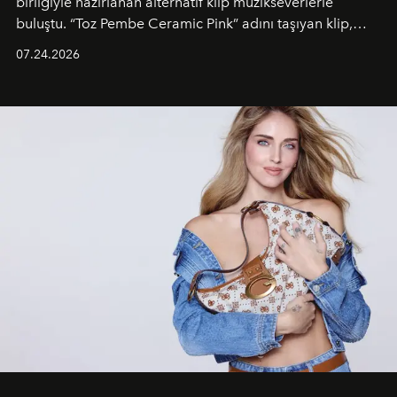
birliğiyle hazırlanan alternatif klip müzikseverlerle
buluştu. “Toz Pembe Ceramic Pink” adını taşıyan klip,
grubun enerjisini yansıtan renkli atmosferi, hareketli
07.24.2026
dans koreografileri ve güçlü stil dünyasıyla dikkat
çekerken, saç tasarımları da görsel anlatımın en önemli
unsurlarından biri olarak öne çıkıyor.