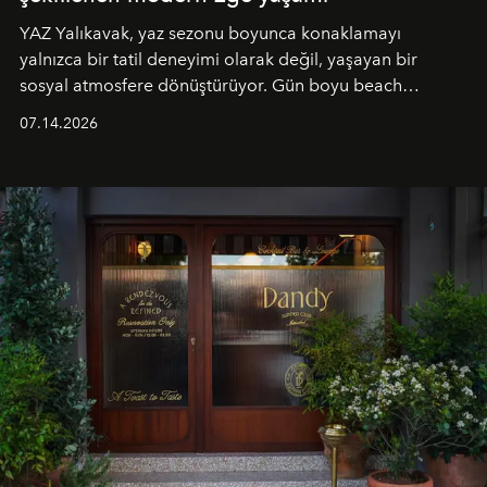
YAZ Yalıkavak, yaz sezonu boyunca konaklamayı
yalnızca bir tatil deneyimi olarak değil, yaşayan bir
sosyal atmosfere dönüştürüyor. Gün boyu beach
alanında DJ performansları ve canlı müzik eşliğinde
07.14.2026
Ege’nin ritmi hissedilirken, akşamları ise Anadolu
mutfağını modern dokunuşlarla müzikle buluşturan
tematik gastronomi geceleri misafirlerle buluşuyor.
Paylaşıma, lezzete ve müziğe odaklanan bu özel
akşamlar, YAZ’ın sade lüks anlayışını gün batımından
geceye taşıyarak her hafta farklı bir deneyim sunuyor.