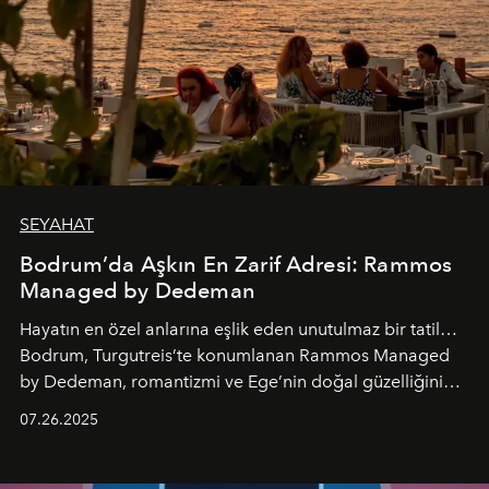
SEYAHAT
Bodrum’da Aşkın En Zarif Adresi: Rammos
Managed by Dedeman
Hayatın en özel anlarına eşlik eden unutulmaz bir tatil…
Bodrum, Turgutreis’te konumlanan Rammos Managed
by Dedeman, romantizmi ve Ege’nin doğal güzelliğini
aynı atmosferde buluşturarak balayı çiftlerinden özel
07.26.2025
kutlamalar planlayan misafirlere benzersiz bir deneyim
vadediyor.