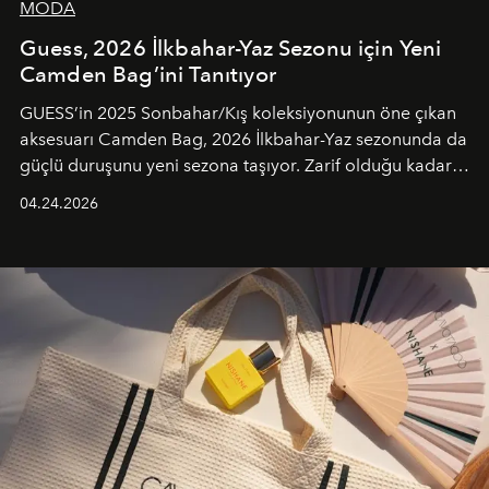
MODA
Guess, 2026 İlkbahar-Yaz Sezonu için Yeni
Camden Bag’ini Tanıtıyor
GUESS’in 2025 Sonbahar/Kış koleksiyonunun öne çıkan
aksesuarı Camden Bag, 2026 İlkbahar-Yaz sezonunda da
güçlü duruşunu yeni sezona taşıyor. Zarif olduğu kadar
güçlü ve özgüvenli kadınlar için tasarlanan Camden Bag,
04.24.2026
cazibenin, özgünlüğün ve modern bohem tavrın güçlü
bir ifadesi olarak öne çıkıyor.