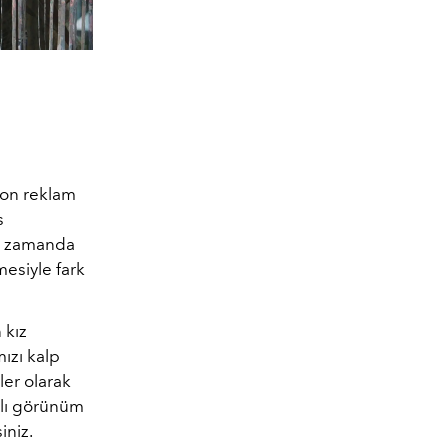
 son reklam
s
sa zamanda
esiyle fark
 kız
mızı kalp
er olarak
ialı görünüm
iniz.