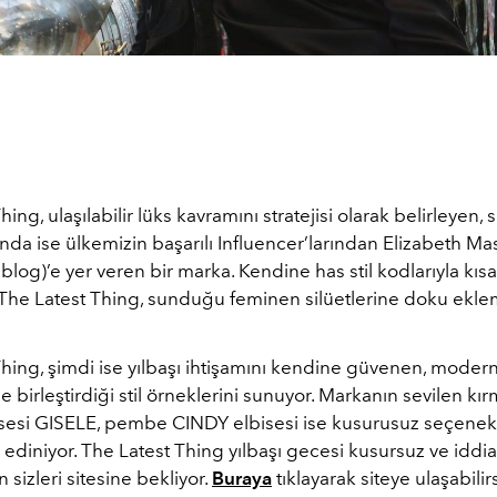
hing, ulaşılabilir lüks kavramını stratejisi olarak belirleyen,
da ise ülkemizin başarılı Influencer’larından Elizabeth Ma
log)’e yer veren bir marka. Kendine has stil kodlarıyla kı
 The Latest Thing, sunduğu feminen silüetlerine doku eklem
hing, şimdi ise yılbaşı ihtişamını kendine güvenen, modern
birleştirdiği stil örneklerini sunuyor. Markanın sevilen kır
isesi GISELE, pembe CINDY elbisesi ise kusurusuz seçenekl
r ediniyor. The Latest Thing yılbaşı gecesi kusursuz ve idd
n sizleri sitesine bekliyor.
Buraya
tıklayarak siteye ulaşabilirs