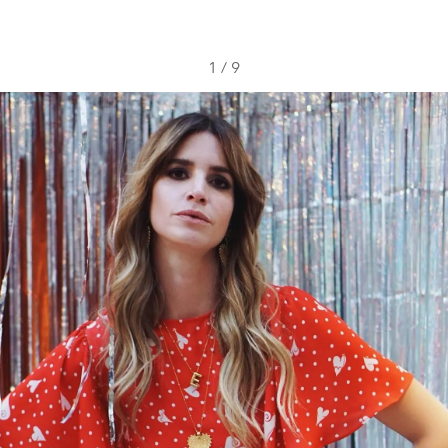
1
/
9