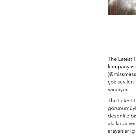
The Latest T
kampanyasın
(@missmassb
çok sevilen
yaratıyor.
The Latest T
görünümüyle 
desenli elb
akıllarda ye
arayanlar içi