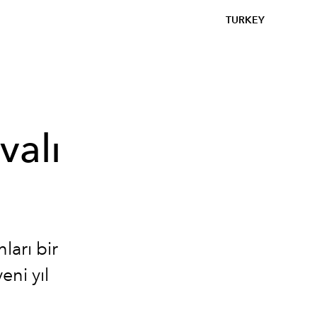
TURKEY
valı
ları bir
eni yıl