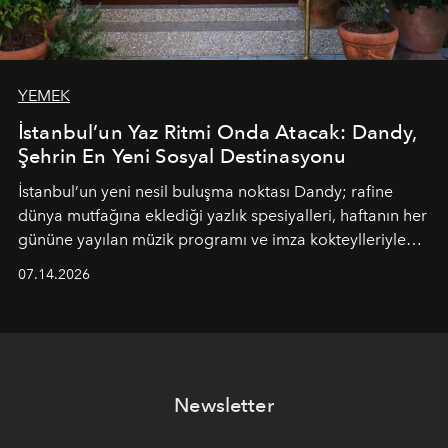
YEMEK
İstanbul’un Yaz Ritmi Onda Atacak: Dandy,
Şehrin En Yeni Sosyal Destinasyonu
İstanbul’un yeni nesil buluşma noktası
Dandy
; rafine
dünya mutfağına eklediği yazlık spesiyalleri, haftanın her
gününe yayılan müzik programı ve imza kokteylleriyle
yaz akşamlarını stil sahibi bir şehir ritüeline
07.14.2026
dönüştürüyor. Şehrin kozmopolit enerjisini "zahmetsiz
lüks" anlayışıyla buluşturan mekan; gurme lezzetleri, iyi
müziği ve açık havadaki özel puro alanını tek bir çatı
altında sunuyor.
Newsletter