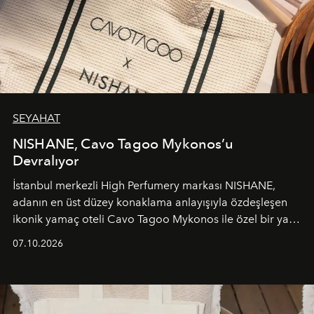
SEYAHAT
NISHANE, Cavo Tagoo Mykonos’u
Devralıyor
İstanbul merkezli High Perfumery markası NISHANE,
adanın en üst düzey konaklama anlayışıyla özdeşleşen
ikonik yamaç oteli Cavo Tagoo Mykonos ile özel bir yaz
iş birliğini hayata geçirdi. 25 Haziran 2026 itibarıyla
07.10.2026
başlayan bu özel aktivasyon, NISHANE’nin koku evrenini
Akdeniz’in en prestijli destinasyonlarından biriyle
buluşturarak markanın Cavo Tagoo’daki varlığını
sürükleyici ve mevsime özel bir deneyime dönüştürüyor.