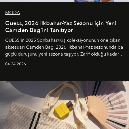
MODA
Guess, 2026 İlkbahar-Yaz Sezonu için Yeni
Camden Bag’ini Tanıtıyor
GUESS’in 2025 Sonbahar/Kış koleksiyonunun öne çıkan
aksesuarı Camden Bag, 2026 İlkbahar-Yaz sezonunda da
güçlü duruşunu yeni sezona taşıyor. Zarif olduğu kadar
güçlü ve özgüvenli kadınlar için tasarlanan Camden Bag,
04.24.2026
cazibenin, özgünlüğün ve modern bohem tavrın güçlü
bir ifadesi olarak öne çıkıyor.