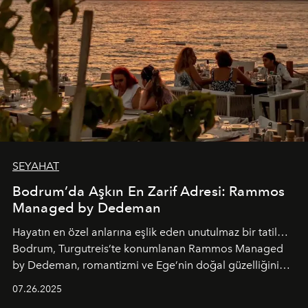
SEYAHAT
Bodrum’da Aşkın En Zarif Adresi: Rammos
Managed by Dedeman
Hayatın en özel anlarına eşlik eden unutulmaz bir tatil…
Bodrum, Turgutreis’te konumlanan Rammos Managed
by Dedeman, romantizmi ve Ege’nin doğal güzelliğini
aynı atmosferde buluşturarak balayı çiftlerinden özel
07.26.2025
kutlamalar planlayan misafirlere benzersiz bir deneyim