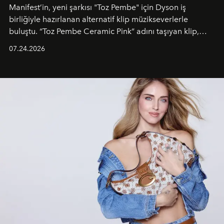
Manifest’in, yeni şarkısı "Toz Pembe" için Dyson iş
birliğiyle hazırlanan alternatif klip müzikseverlerle
buluştu. “Toz Pembe Ceramic Pink” adını taşıyan klip,
grubun enerjisini yansıtan renkli atmosferi, hareketli
07.24.2026
dans koreografileri ve güçlü stil dünyasıyla dikkat
çekerken, saç tasarımları da görsel anlatımın en önemli
unsurlarından biri olarak öne çıkıyor.