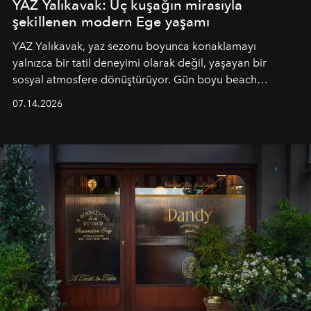
YAZ Yalıkavak: Üç kuşağın mirasıyla
şekillenen modern Ege yaşamı
YAZ Yalıkavak, yaz sezonu boyunca konaklamayı
yalnızca bir tatil deneyimi olarak değil, yaşayan bir
sosyal atmosfere dönüştürüyor. Gün boyu beach
alanında DJ performansları ve canlı müzik eşliğinde
07.14.2026
Ege’nin ritmi hissedilirken, akşamları ise Anadolu
mutfağını modern dokunuşlarla müzikle buluşturan
tematik gastronomi geceleri misafirlerle buluşuyor.
Paylaşıma, lezzete ve müziğe odaklanan bu özel
akşamlar, YAZ’ın sade lüks anlayışını gün batımından
geceye taşıyarak her hafta farklı bir deneyim sunuyor.