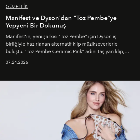
GÜZELLİK
Manifest ve Dyson'dan "Toz Pembe"ye
Yepyeni Bir Dokunuş
Manifest’in, yeni şarkısı "Toz Pembe" için Dyson iş
birliğiyle hazırlanan alternatif klip müzikseverlerle
buluştu. “Toz Pembe Ceramic Pink” adını taşıyan klip,
grubun enerjisini yansıtan renkli atmosferi, hareketli
07.24.2026
dans koreografileri ve güçlü stil dünyasıyla dikkat
çekerken, saç tasarımları da görsel anlatımın en önemli
unsurlarından biri olarak öne çıkıyor.