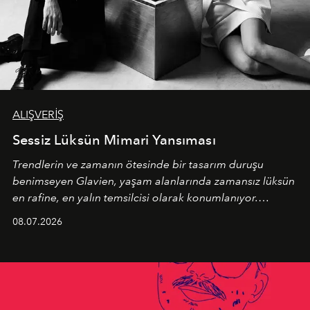
ALIŞVERİŞ
Sessiz Lüksün Mimari Yansıması
Trendlerin ve zamanın ötesinde bir tasarım duruşu
benimseyen
Glavien,
yaşam alanlarında zamansız lüksün
en rafine, en yalın temsilcisi olarak konumlanıyor.
Kusursuz malzeme kalitesini yüksek zanaatkarlıkla
08.07.2026
birleştiren marka; modern mimarinin sınırlarını zorlayan
en yeni seçkisiyle bu imza felsefesini mekanlara taşıyor.