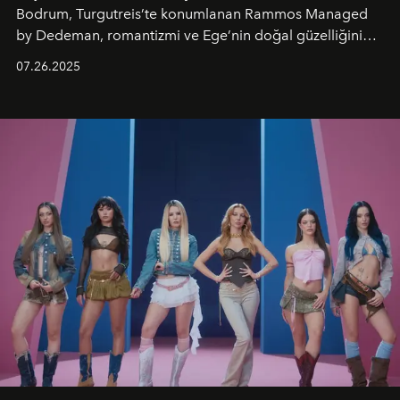
Bodrum, Turgutreis’te konumlanan Rammos Managed
by Dedeman, romantizmi ve Ege’nin doğal güzelliğini
aynı atmosferde buluşturarak balayı çiftlerinden özel
07.26.2025
kutlamalar planlayan misafirlere benzersiz bir deneyim
vadediyor.