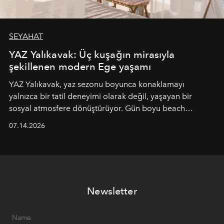
SEYAHAT
YAZ Yalıkavak: Üç kuşağın mirasıyla
şekillenen modern Ege yaşamı
YAZ Yalıkavak, yaz sezonu boyunca konaklamayı
yalnızca bir tatil deneyimi olarak değil, yaşayan bir
sosyal atmosfere dönüştürüyor. Gün boyu beach
alanında DJ performansları ve canlı müzik eşliğinde
07.14.2026
Ege’nin ritmi hissedilirken, akşamları ise Anadolu
mutfağını modern dokunuşlarla müzikle buluşturan
tematik gastronomi geceleri misafirlerle buluşuyor.
Paylaşıma, lezzete ve müziğe odaklanan bu özel
akşamlar, YAZ’ın sade lüks anlayışını gün batımından
Newsletter
geceye taşıyarak her hafta farklı bir deneyim sunuyor.