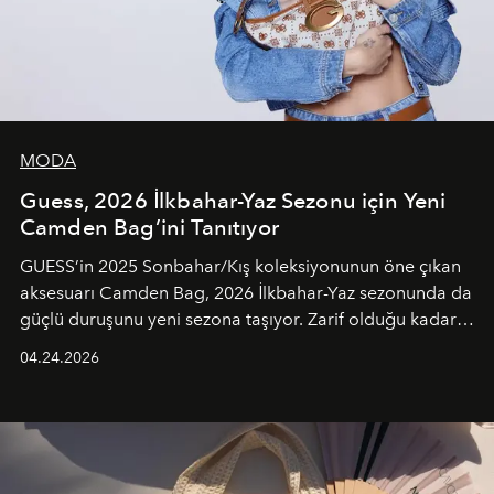
MODA
Guess, 2026 İlkbahar-Yaz Sezonu için Yeni
Camden Bag’ini Tanıtıyor
GUESS’in 2025 Sonbahar/Kış koleksiyonunun öne çıkan
aksesuarı Camden Bag, 2026 İlkbahar-Yaz sezonunda da
güçlü duruşunu yeni sezona taşıyor. Zarif olduğu kadar
güçlü ve özgüvenli kadınlar için tasarlanan Camden Bag,
04.24.2026
cazibenin, özgünlüğün ve modern bohem tavrın güçlü
bir ifadesi olarak öne çıkıyor.