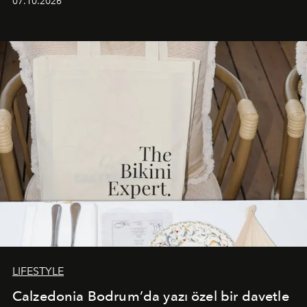
07.10.2026
başlayan bu özel aktivasyon, NISHANE’nin koku evrenini
Akdeniz’in en prestijli destinasyonlarından biriyle
buluşturarak markanın Cavo Tagoo’daki varlığını
sürükleyici ve mevsime özel bir deneyime dönüştürüyor.
LIFESTYLE
Calzedonia Bodrum’da yazı özel bir davetle