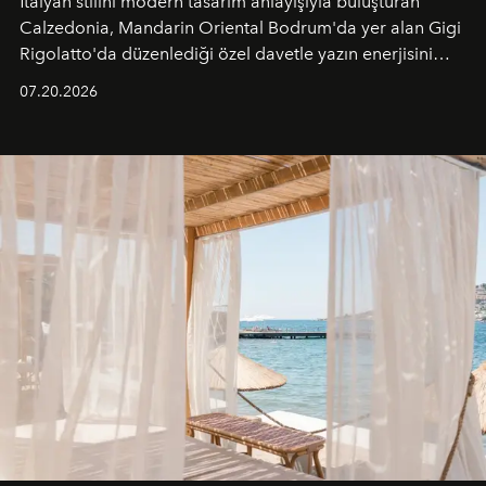
İtalyan stilini modern tasarım anlayışıyla buluşturan
Calzedonia, Mandarin Oriental Bodrum'da yer alan Gigi
Rigolatto'da düzenlediği özel davetle yazın enerjisini
paylaştı.
07.20.2026