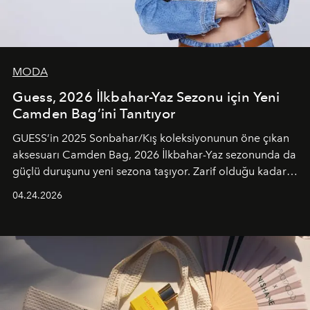
MODA
Guess, 2026 İlkbahar-Yaz Sezonu için Yeni
Camden Bag’ini Tanıtıyor
GUESS’in 2025 Sonbahar/Kış koleksiyonunun öne çıkan
aksesuarı Camden Bag, 2026 İlkbahar-Yaz sezonunda da
güçlü duruşunu yeni sezona taşıyor. Zarif olduğu kadar
güçlü ve özgüvenli kadınlar için tasarlanan Camden Bag,
04.24.2026
cazibenin, özgünlüğün ve modern bohem tavrın güçlü
bir ifadesi olarak öne çıkıyor.