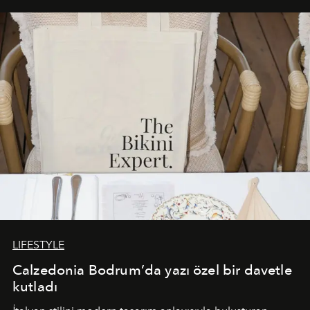
buluşturarak markanın Cavo Tagoo’daki varlığını
sürükleyici ve mevsime özel bir deneyime dönüştürüyor.
LIFESTYLE
Calzedonia Bodrum’da yazı özel bir davetle
kutladı