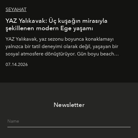
SEYAHAT
YAZ Yalıkavak: Üç kuşağın mirasıyla
şekillenen modern Ege yaşamı
YAZ Yalıkavak, yaz sezonu boyunca konaklamayı
yalnızca bir tatil deneyimi olarak değil, yaşayan bir
sosyal atmosfere dönüştürüyor. Gün boyu beach
alanında DJ performansları ve canlı müzik eşliğinde
07.14.2026
Ege’nin ritmi hissedilirken, akşamları ise Anadolu
mutfağını modern dokunuşlarla müzikle buluşturan
tematik gastronomi geceleri misafirlerle buluşuyor.
Paylaşıma, lezzete ve müziğe odaklanan bu özel
akşamlar, YAZ’ın sade lüks anlayışını gün batımından
Newsletter
geceye taşıyarak her hafta farklı bir deneyim sunuyor.