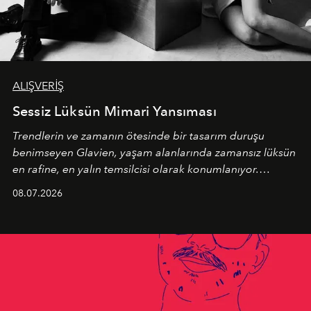
ALIŞVERİŞ
Sessiz Lüksün Mimari Yansıması
Trendlerin ve zamanın ötesinde bir tasarım duruşu
benimseyen
Glavien,
yaşam alanlarında zamansız lüksün
en rafine, en yalın temsilcisi olarak konumlanıyor.
Kusursuz malzeme kalitesini yüksek zanaatkarlıkla
08.07.2026
birleştiren marka; modern mimarinin sınırlarını zorlayan
en yeni seçkisiyle bu imza felsefesini mekanlara taşıyor.