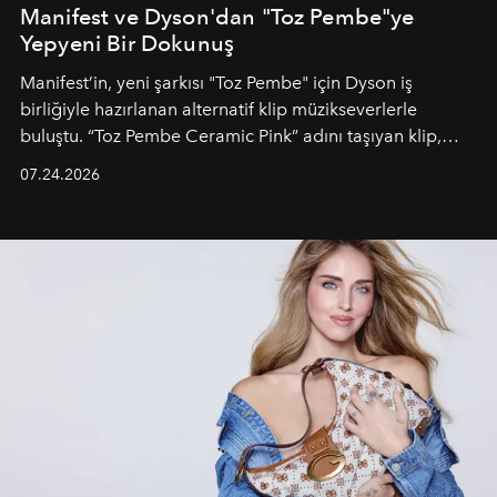
Manifest ve Dyson'dan "Toz Pembe"ye
Yepyeni Bir Dokunuş
Manifest’in, yeni şarkısı "Toz Pembe" için Dyson iş
birliğiyle hazırlanan alternatif klip müzikseverlerle
buluştu. “Toz Pembe Ceramic Pink” adını taşıyan klip,
grubun enerjisini yansıtan renkli atmosferi, hareketli
07.24.2026
dans koreografileri ve güçlü stil dünyasıyla dikkat
çekerken, saç tasarımları da görsel anlatımın en önemli
unsurlarından biri olarak öne çıkıyor.