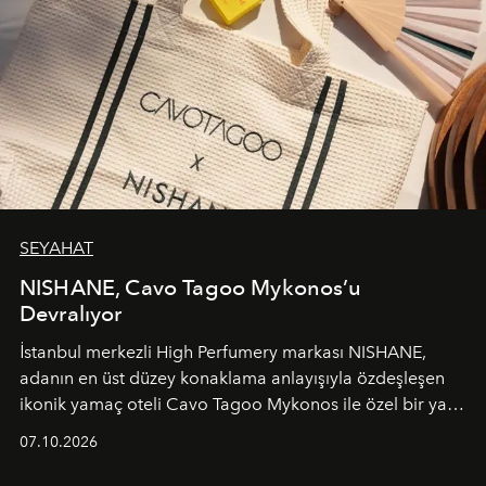
SEYAHAT
NISHANE, Cavo Tagoo Mykonos’u
Devralıyor
İstanbul merkezli High Perfumery markası NISHANE,
adanın en üst düzey konaklama anlayışıyla özdeşleşen
ikonik yamaç oteli Cavo Tagoo Mykonos ile özel bir yaz
iş birliğini hayata geçirdi. 25 Haziran 2026 itibarıyla
07.10.2026
başlayan bu özel aktivasyon, NISHANE’nin koku evrenini
Akdeniz’in en prestijli destinasyonlarından biriyle