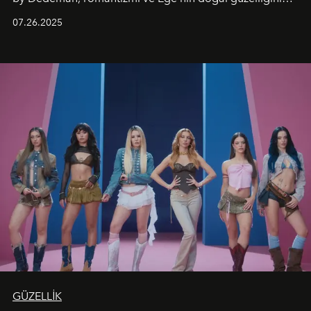
aynı atmosferde buluşturarak balayı çiftlerinden özel
07.26.2025
kutlamalar planlayan misafirlere benzersiz bir deneyim
vadediyor.
GÜZELLİK