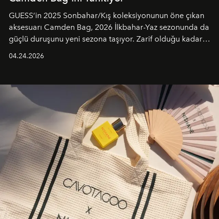
GUESS’in 2025 Sonbahar/Kış koleksiyonunun öne çıkan
aksesuarı Camden Bag, 2026 İlkbahar-Yaz sezonunda da
güçlü duruşunu yeni sezona taşıyor. Zarif olduğu kadar
güçlü ve özgüvenli kadınlar için tasarlanan Camden Bag,
04.24.2026
cazibenin, özgünlüğün ve modern bohem tavrın güçlü
bir ifadesi olarak öne çıkıyor.