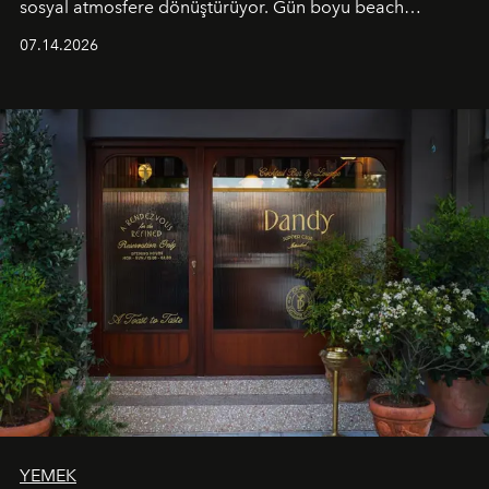
sosyal atmosfere dönüştürüyor. Gün boyu beach
alanında DJ performansları ve canlı müzik eşliğinde
07.14.2026
Ege’nin ritmi hissedilirken, akşamları ise Anadolu
mutfağını modern dokunuşlarla müzikle buluşturan
tematik gastronomi geceleri misafirlerle buluşuyor.
Paylaşıma, lezzete ve müziğe odaklanan bu özel
akşamlar, YAZ’ın sade lüks anlayışını gün batımından
geceye taşıyarak her hafta farklı bir deneyim sunuyor.
YEMEK