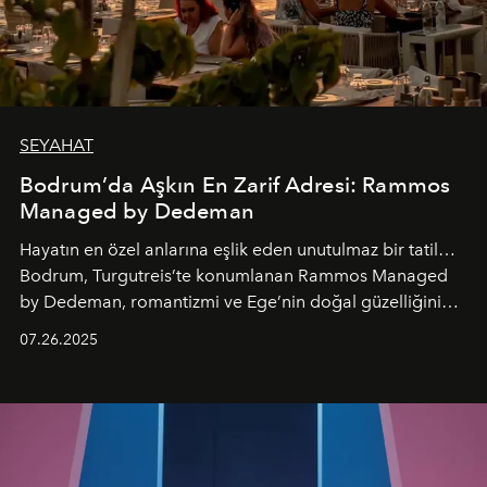
SEYAHAT
Bodrum’da Aşkın En Zarif Adresi: Rammos
Managed by Dedeman
Hayatın en özel anlarına eşlik eden unutulmaz bir tatil…
Bodrum, Turgutreis’te konumlanan Rammos Managed
by Dedeman, romantizmi ve Ege’nin doğal güzelliğini
aynı atmosferde buluşturarak balayı çiftlerinden özel
07.26.2025
kutlamalar planlayan misafirlere benzersiz bir deneyim
vadediyor.