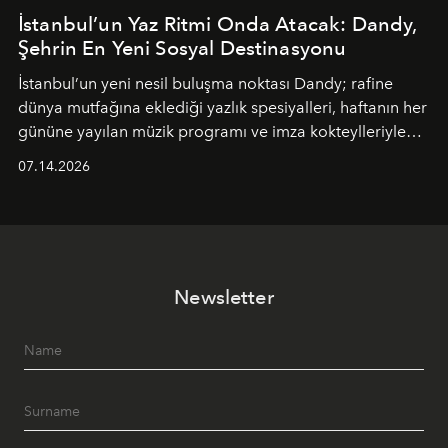
İstanbul’un Yaz Ritmi Onda Atacak: Dandy,
Şehrin En Yeni Sosyal Destinasyonu
İstanbul’un yeni nesil buluşma noktası
Dandy
; rafine
dünya mutfağına eklediği yazlık spesiyalleri, haftanın her
gününe yayılan müzik programı ve imza kokteylleriyle
yaz akşamlarını stil sahibi bir şehir ritüeline
07.14.2026
dönüştürüyor. Şehrin kozmopolit enerjisini "zahmetsiz
lüks" anlayışıyla buluşturan mekan; gurme lezzetleri, iyi
müziği ve açık havadaki özel puro alanını tek bir çatı
altında sunuyor.
Newsletter