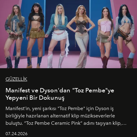
GÜZELLİK
Manifest ve Dyson'dan "Toz Pembe"ye
Yepyeni Bir Dokunuş
Manifest’in, yeni şarkısı "Toz Pembe" için Dyson iş
birliğiyle hazırlanan alternatif klip müzikseverlerle
buluştu. “Toz Pembe Ceramic Pink” adını taşıyan klip,
grubun enerjisini yansıtan renkli atmosferi, hareketli
07.24.2026