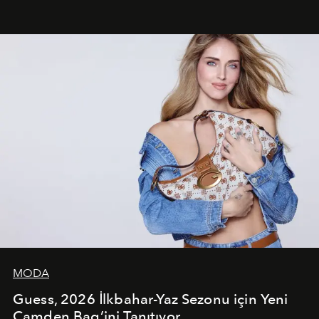
dans koreografileri ve güçlü stil dünyasıyla dikkat
çekerken, saç tasarımları da görsel anlatımın en önemli
unsurlarından biri olarak öne çıkıyor.
MODA
Guess, 2026 İlkbahar-Yaz Sezonu için Yeni
Camden Bag’ini Tanıtıyor