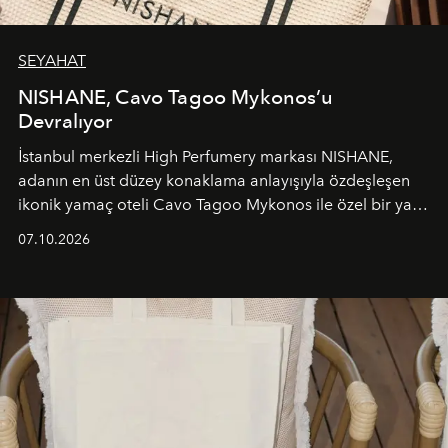
SEYAHAT
NISHANE, Cavo Tagoo Mykonos’u
Devralıyor
İstanbul merkezli High Perfumery markası NISHANE,
adanın en üst düzey konaklama anlayışıyla özdeşleşen
ikonik yamaç oteli Cavo Tagoo Mykonos ile özel bir yaz
iş birliğini hayata geçirdi. 25 Haziran 2026 itibarıyla
07.10.2026
başlayan bu özel aktivasyon, NISHANE’nin koku evrenini
Akdeniz’in en prestijli destinasyonlarından biriyle
buluşturarak markanın Cavo Tagoo’daki varlığını
sürükleyici ve mevsime özel bir deneyime dönüştürüyor.