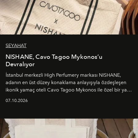
SEYAHAT
NISHANE, Cavo Tagoo Mykonos’u
Devralıyor
İstanbul merkezli High Perfumery markası NISHANE,
adanın en üst düzey konaklama anlayışıyla özdeşleşen
ikonik yamaç oteli Cavo Tagoo Mykonos ile özel bir yaz
iş birliğini hayata geçirdi. 25 Haziran 2026 itibarıyla
07.10.2026
başlayan bu özel aktivasyon, NISHANE’nin koku evrenini
Akdeniz’in en prestijli destinasyonlarından biriyle
buluşturarak markanın Cavo Tagoo’daki varlığını
sürükleyici ve mevsime özel bir deneyime dönüştürüyor.