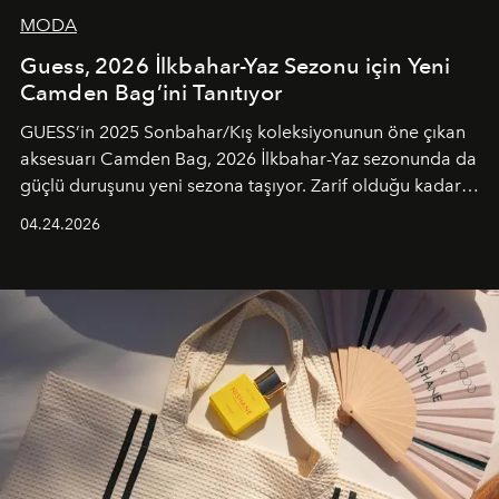
MODA
Guess, 2026 İlkbahar-Yaz Sezonu için Yeni
Camden Bag’ini Tanıtıyor
GUESS’in 2025 Sonbahar/Kış koleksiyonunun öne çıkan
aksesuarı Camden Bag, 2026 İlkbahar-Yaz sezonunda da
güçlü duruşunu yeni sezona taşıyor. Zarif olduğu kadar
güçlü ve özgüvenli kadınlar için tasarlanan Camden Bag,
04.24.2026
cazibenin, özgünlüğün ve modern bohem tavrın güçlü
bir ifadesi olarak öne çıkıyor.