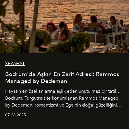
SEYAHAT
Bodrum’da Aşkın En Zarif Adresi: Rammos
Managed by Dedeman
Hayatın en özel anlarına eşlik eden unutulmaz bir tatil…
Bodrum, Turgutreis’te konumlanan Rammos Managed
by Dedeman, romantizmi ve Ege’nin doğal güzelliğini
aynı atmosferde buluşturarak balayı çiftlerinden özel
07.26.2025
kutlamalar planlayan misafirlere benzersiz bir deneyim
vadediyor.