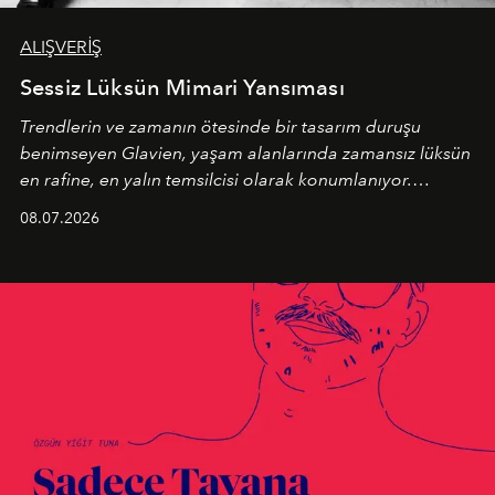
ALIŞVERİŞ
Sessiz Lüksün Mimari Yansıması
Trendlerin ve zamanın ötesinde bir tasarım duruşu
benimseyen
Glavien,
yaşam alanlarında zamansız lüksün
en rafine, en yalın temsilcisi olarak konumlanıyor.
Kusursuz malzeme kalitesini yüksek zanaatkarlıkla
08.07.2026
birleştiren marka; modern mimarinin sınırlarını zorlayan
en yeni seçkisiyle bu imza felsefesini mekanlara taşıyor.