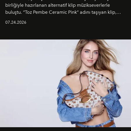
birliğiyle hazırlanan alternatif klip müzikseverlerle
buluştu. “Toz Pembe Ceramic Pink” adını taşıyan klip,
grubun enerjisini yansıtan renkli atmosferi, hareketli
07.24.2026
dans koreografileri ve güçlü stil dünyasıyla dikkat
çekerken, saç tasarımları da görsel anlatımın en önemli
unsurlarından biri olarak öne çıkıyor.