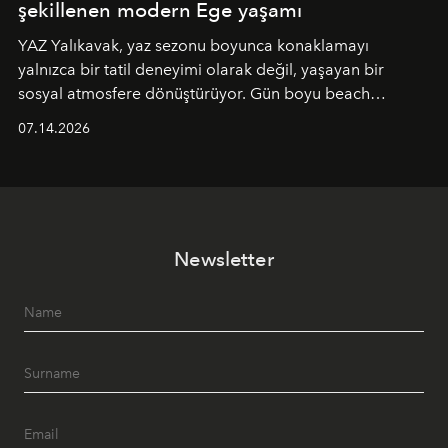
şekillenen modern Ege yaşamı
YAZ Yalıkavak, yaz sezonu boyunca konaklamayı
yalnızca bir tatil deneyimi olarak değil, yaşayan bir
sosyal atmosfere dönüştürüyor. Gün boyu beach
alanında DJ performansları ve canlı müzik eşliğinde
07.14.2026
Ege’nin ritmi hissedilirken, akşamları ise Anadolu
mutfağını modern dokunuşlarla müzikle buluşturan
tematik gastronomi geceleri misafirlerle buluşuyor.
Paylaşıma, lezzete ve müziğe odaklanan bu özel
akşamlar, YAZ’ın sade lüks anlayışını gün batımından
Newsletter
geceye taşıyarak her hafta farklı bir deneyim sunuyor.