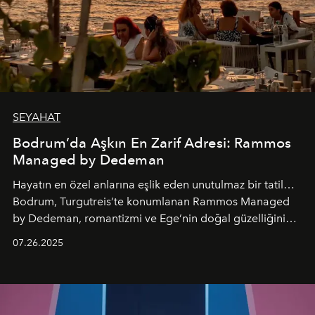
SEYAHAT
Bodrum’da Aşkın En Zarif Adresi: Rammos
Managed by Dedeman
Hayatın en özel anlarına eşlik eden unutulmaz bir tatil…
Bodrum, Turgutreis’te konumlanan Rammos Managed
by Dedeman, romantizmi ve Ege’nin doğal güzelliğini
aynı atmosferde buluşturarak balayı çiftlerinden özel
07.26.2025
kutlamalar planlayan misafirlere benzersiz bir deneyim
vadediyor.