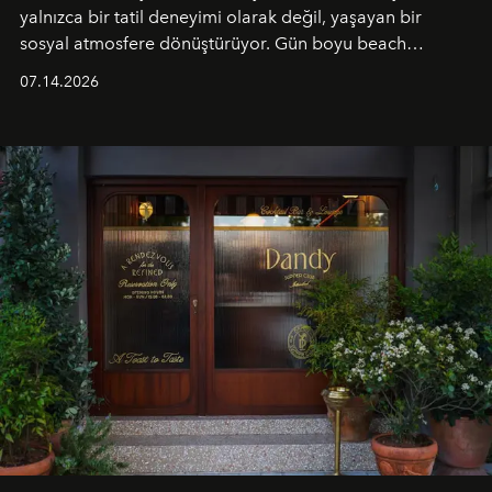
yalnızca bir tatil deneyimi olarak değil, yaşayan bir
sosyal atmosfere dönüştürüyor. Gün boyu beach
alanında DJ performansları ve canlı müzik eşliğinde
07.14.2026
Ege’nin ritmi hissedilirken, akşamları ise Anadolu
mutfağını modern dokunuşlarla müzikle buluşturan
tematik gastronomi geceleri misafirlerle buluşuyor.
Paylaşıma, lezzete ve müziğe odaklanan bu özel
akşamlar, YAZ’ın sade lüks anlayışını gün batımından
geceye taşıyarak her hafta farklı bir deneyim sunuyor.