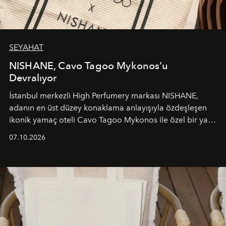
SEYAHAT
NISHANE, Cavo Tagoo Mykonos’u
Devralıyor
İstanbul merkezli High Perfumery markası NISHANE,
adanın en üst düzey konaklama anlayışıyla özdeşleşen
ikonik yamaç oteli Cavo Tagoo Mykonos ile özel bir yaz
iş birliğini hayata geçirdi. 25 Haziran 2026 itibarıyla
07.10.2026
başlayan bu özel aktivasyon, NISHANE’nin koku evrenini
Akdeniz’in en prestijli destinasyonlarından biriyle
buluşturarak markanın Cavo Tagoo’daki varlığını
sürükleyici ve mevsime özel bir deneyime dönüştürüyor.