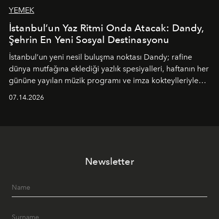
YEMEK
İstanbul’un Yaz Ritmi Onda Atacak: Dandy,
Şehrin En Yeni Sosyal Destinasyonu
İstanbul’un yeni nesil buluşma noktası
Dandy
; rafine
dünya mutfağına eklediği yazlık spesiyalleri, haftanın her
gününe yayılan müzik programı ve imza kokteylleriyle
yaz akşamlarını stil sahibi bir şehir ritüeline
07.14.2026
dönüştürüyor. Şehrin kozmopolit enerjisini "zahmetsiz
lüks" anlayışıyla buluşturan mekan; gurme lezzetleri, iyi
müziği ve açık havadaki özel puro alanını tek bir çatı
altında sunuyor.
Newsletter