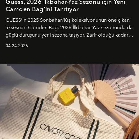
Guess, 2026 İlkbahar-Yaz Sezonu için Yeni
Camden Bag’ini Tanıtıyor
GUESS’in 2025 Sonbahar/Kış koleksiyonunun öne çıkan
aksesuarı Camden Bag, 2026 İlkbahar-Yaz sezonunda da
güçlü duruşunu yeni sezona taşıyor. Zarif olduğu kadar
güçlü ve özgüvenli kadınlar için tasarlanan Camden Bag,
04.24.2026
cazibenin, özgünlüğün ve modern bohem tavrın güçlü
bir ifadesi olarak öne çıkıyor.