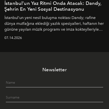
İstanbul’un Yaz Ritmi Onda Atacak: Dandy,
Şehrin En Yeni Sosyal Destinasyonu
İstanbul’un yeni nesil buluşma noktası
Dandy
; rafine
dünya mutfağına eklediği yazlık spesiyalleri, haftanın her
gününe yayılan müzik programı ve imza kokteylleriyle
yaz akşamlarını stil sahibi bir şehir ritüeline
07.14.2026
dönüştürüyor. Şehrin kozmopolit enerjisini "zahmetsiz
lüks" anlayışıyla buluşturan mekan; gurme lezzetleri, iyi
müziği ve açık havadaki özel puro alanını tek bir çatı
altında sunuyor.
Newsletter