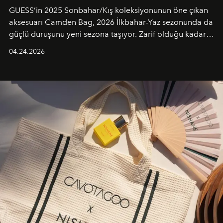
GUESS’in 2025 Sonbahar/Kış koleksiyonunun öne çıkan
aksesuarı Camden Bag, 2026 İlkbahar-Yaz sezonunda da
güçlü duruşunu yeni sezona taşıyor. Zarif olduğu kadar
güçlü ve özgüvenli kadınlar için tasarlanan Camden Bag,
04.24.2026
cazibenin, özgünlüğün ve modern bohem tavrın güçlü
bir ifadesi olarak öne çıkıyor.