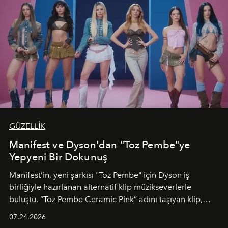
GÜZELLİK
Manifest ve Dyson'dan "Toz Pembe"ye
Yepyeni Bir Dokunuş
Manifest’in, yeni şarkısı "Toz Pembe" için Dyson iş
birliğiyle hazırlanan alternatif klip müzikseverlerle
buluştu. “Toz Pembe Ceramic Pink” adını taşıyan klip,
grubun enerjisini yansıtan renkli atmosferi, hareketli
07.24.2026
dans koreografileri ve güçlü stil dünyasıyla dikkat