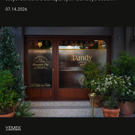
alanında DJ performansları ve canlı müzik eşliğinde
07.14.2026
Ege’nin ritmi hissedilirken, akşamları ise Anadolu
mutfağını modern dokunuşlarla müzikle buluşturan
tematik gastronomi geceleri misafirlerle buluşuyor.
Paylaşıma, lezzete ve müziğe odaklanan bu özel
akşamlar, YAZ’ın sade lüks anlayışını gün batımından
geceye taşıyarak her hafta farklı bir deneyim sunuyor.
YEMEK