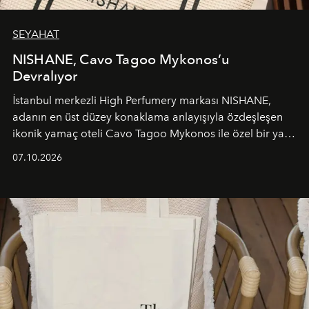
SEYAHAT
NISHANE, Cavo Tagoo Mykonos’u
Devralıyor
İstanbul merkezli High Perfumery markası NISHANE,
adanın en üst düzey konaklama anlayışıyla özdeşleşen
ikonik yamaç oteli Cavo Tagoo Mykonos ile özel bir yaz
iş birliğini hayata geçirdi. 25 Haziran 2026 itibarıyla
07.10.2026
başlayan bu özel aktivasyon, NISHANE’nin koku evrenini
Akdeniz’in en prestijli destinasyonlarından biriyle
buluşturarak markanın Cavo Tagoo’daki varlığını
sürükleyici ve mevsime özel bir deneyime dönüştürüyor.