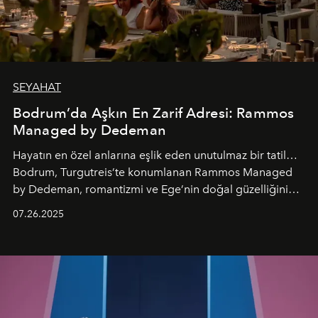
SEYAHAT
Bodrum’da Aşkın En Zarif Adresi: Rammos
Managed by Dedeman
Hayatın en özel anlarına eşlik eden unutulmaz bir tatil…
Bodrum, Turgutreis’te konumlanan Rammos Managed
by Dedeman, romantizmi ve Ege’nin doğal güzelliğini
aynı atmosferde buluşturarak balayı çiftlerinden özel
07.26.2025
kutlamalar planlayan misafirlere benzersiz bir deneyim
vadediyor.