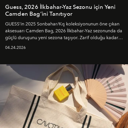
Guess, 2026 İlkbahar-Yaz Sezonu için Yeni
Camden Bag’ini Tanıtıyor
GUESS’in 2025 Sonbahar/Kış koleksiyonunun öne çıkan
aksesuarı Camden Bag, 2026 İlkbahar-Yaz sezonunda da
güçlü duruşunu yeni sezona taşıyor. Zarif olduğu kadar
güçlü ve özgüvenli kadınlar için tasarlanan Camden Bag,
04.24.2026
cazibenin, özgünlüğün ve modern bohem tavrın güçlü
bir ifadesi olarak öne çıkıyor.