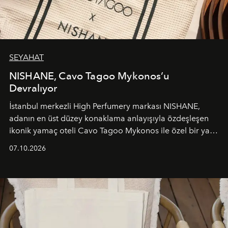
SEYAHAT
NISHANE, Cavo Tagoo Mykonos’u
Devralıyor
İstanbul merkezli High Perfumery markası NISHANE,
adanın en üst düzey konaklama anlayışıyla özdeşleşen
ikonik yamaç oteli Cavo Tagoo Mykonos ile özel bir yaz
iş birliğini hayata geçirdi. 25 Haziran 2026 itibarıyla
07.10.2026
başlayan bu özel aktivasyon, NISHANE’nin koku evrenini
Akdeniz’in en prestijli destinasyonlarından biriyle
buluşturarak markanın Cavo Tagoo’daki varlığını
sürükleyici ve mevsime özel bir deneyime dönüştürüyor.