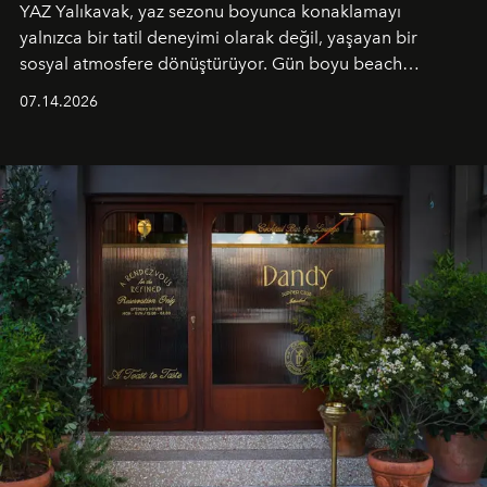
YAZ Yalıkavak, yaz sezonu boyunca konaklamayı
yalnızca bir tatil deneyimi olarak değil, yaşayan bir
sosyal atmosfere dönüştürüyor. Gün boyu beach
alanında DJ performansları ve canlı müzik eşliğinde
07.14.2026
Ege’nin ritmi hissedilirken, akşamları ise Anadolu
mutfağını modern dokunuşlarla müzikle buluşturan
tematik gastronomi geceleri misafirlerle buluşuyor.
Paylaşıma, lezzete ve müziğe odaklanan bu özel
akşamlar, YAZ’ın sade lüks anlayışını gün batımından
geceye taşıyarak her hafta farklı bir deneyim sunuyor.