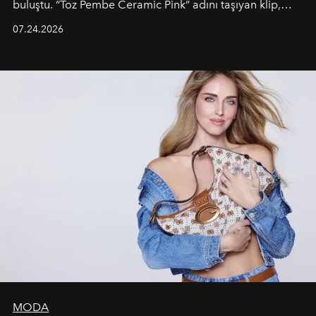
buluştu. “Toz Pembe Ceramic Pink” adını taşıyan klip,
grubun enerjisini yansıtan renkli atmosferi, hareketli
07.24.2026
dans koreografileri ve güçlü stil dünyasıyla dikkat
çekerken, saç tasarımları da görsel anlatımın en önemli
unsurlarından biri olarak öne çıkıyor.
MODA