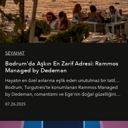
SEYAHAT
Bodrum’da Aşkın En Zarif Adresi: Rammos
Managed by Dedeman
Hayatın en özel anlarına eşlik eden unutulmaz bir tatil…
Bodrum, Turgutreis’te konumlanan Rammos Managed
by Dedeman, romantizmi ve Ege’nin doğal güzelliğini
aynı atmosferde buluşturarak balayı çiftlerinden özel
07.26.2025
kutlamalar planlayan misafirlere benzersiz bir deneyim
vadediyor.