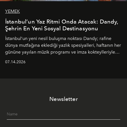
YEMEK
İstanbul’un Yaz Ritmi Onda Atacak: Dandy,
Şehrin En Yeni Sosyal Destinasyonu
İstanbul’un yeni nesil buluşma noktası
Dandy
; rafine
dünya mutfağına eklediği yazlık spesiyalleri, haftanın her
gününe yayılan müzik programı ve imza kokteylleriyle
yaz akşamlarını stil sahibi bir şehir ritüeline
07.14.2026
dönüştürüyor. Şehrin kozmopolit enerjisini "zahmetsiz
lüks" anlayışıyla buluşturan mekan; gurme lezzetleri, iyi
müziği ve açık havadaki özel puro alanını tek bir çatı
altında sunuyor.
Newsletter