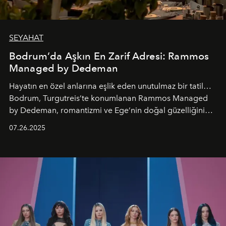
SEYAHAT
Bodrum’da Aşkın En Zarif Adresi: Rammos
Managed by Dedeman
Hayatın en özel anlarına eşlik eden unutulmaz bir tatil…
Bodrum, Turgutreis’te konumlanan Rammos Managed
by Dedeman, romantizmi ve Ege’nin doğal güzelliğini
aynı atmosferde buluşturarak balayı çiftlerinden özel
07.26.2025
kutlamalar planlayan misafirlere benzersiz bir deneyim
vadediyor.