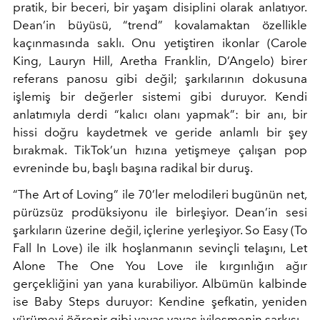
pratik, bir beceri, bir yaşam disiplini olarak anlatıyor.
Dean’in büyüsü, “trend” kovalamaktan özellikle
kaçınmasında saklı. Onu yetiştiren ikonlar (Carole
King, Lauryn Hill, Aretha Franklin, D’Angelo) birer
referans panosu gibi değil; şarkılarının dokusuna
işlemiş bir değerler sistemi gibi duruyor. Kendi
anlatımıyla derdi “kalıcı olanı yapmak”: bir anı, bir
hissi doğru kaydetmek ve geride anlamlı bir şey
bırakmak. TikTok’un hızına yetişmeye çalışan pop
evreninde bu, başlı başına radikal bir duruş.
“The Art of Loving” ile 70’ler melodileri bugünün net,
pürüzsüz prodüksiyonu ile birleşiyor. Dean’in sesi
şarkıların üzerine değil, içlerine yerleşiyor. So Easy (To
Fall In Love) ile ilk hoşlanmanın sevinçli telaşını, Let
Alone The One You Love ile kırgınlığın ağır
gerçekliğini yan yana kurabiliyor. Albümün kalbinde
ise Baby Steps duruyor: Kendine şefkatin, yeniden
yürümeyi öğrenir gibi yavaş yavaş iyileşmenin şarkısı.