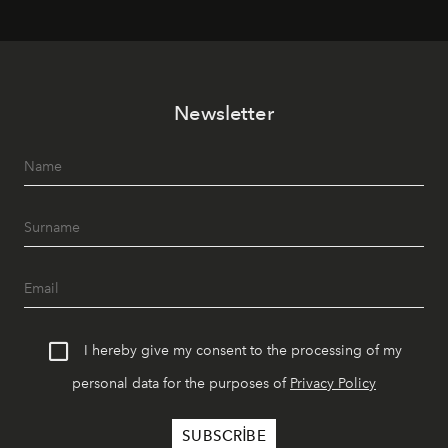
mutfağını modern dokunuşlarla müzikle buluşturan
tematik gastronomi geceleri misafirlerle buluşuyor.
Paylaşıma, lezzete ve müziğe odaklanan bu özel
akşamlar, YAZ’ın sade lüks anlayışını gün batımından
Newsletter
geceye taşıyarak her hafta farklı bir deneyim sunuyor.
I hereby give my consent to the processing of my
personal data for the purposes of
Privacy Policy