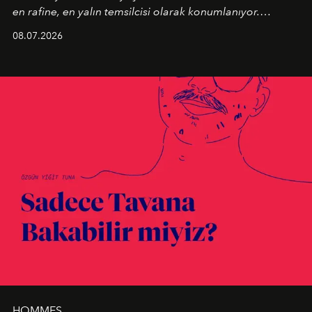
en rafine, en yalın temsilcisi olarak konumlanıyor.
Kusursuz malzeme kalitesini yüksek zanaatkarlıkla
08.07.2026
birleştiren marka; modern mimarinin sınırlarını zorlayan
en yeni seçkisiyle bu imza felsefesini mekanlara taşıyor.
HOMMES