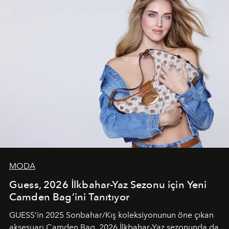
MODA
Guess, 2026 İlkbahar-Yaz Sezonu için Yeni
Camden Bag’ini Tanıtıyor
GUESS’in 2025 Sonbahar/Kış koleksiyonunun öne çıkan
aksesuarı Camden Bag, 2026 İlkbahar-Yaz sezonunda da