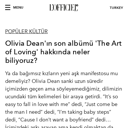
MENU
TURKEY
POPÜLER KÜLTÜR
Olivia Dean'ın son albümü 'The Art
of Loving' hakkında neler
biliyoruz?
Ya da bağımsız kızların yeni aşk manifestosu mu
demeliyiz? Olivia Dean sanki uzun süredir
içimizden geçen ama söyleyemediğimiz, dilimizin
ucundaki tüm kelimeleri bir araya getirdi. “It’s so
easy to fall in love with me” dedi, “Just come be
the man I need” dedi, “I’m taking baby steps”
dedi, “Cause I don’t want a boyfriend” dedi…
İçimizdeki aşkı arayan ama kendi olmaktan da