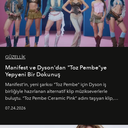
GÜZELLİK
Manifest ve Dyson'dan "Toz Pembe"ye
Yepyeni Bir Dokunuş
Manifest’in, yeni şarkısı "Toz Pembe" için Dyson iş
birliğiyle hazırlanan alternatif klip müzikseverlerle
buluştu. “Toz Pembe Ceramic Pink” adını taşıyan klip,
grubun enerjisini yansıtan renkli atmosferi, hareketli
07.24.2026
dans koreografileri ve güçlü stil dünyasıyla dikkat
çekerken, saç tasarımları da görsel anlatımın en önemli
unsurlarından biri olarak öne çıkıyor.