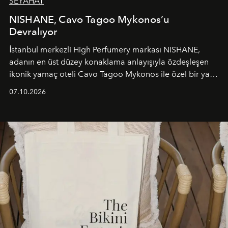
SEYAHAT
NISHANE, Cavo Tagoo Mykonos’u
Devralıyor
İstanbul merkezli High Perfumery markası NISHANE,
adanın en üst düzey konaklama anlayışıyla özdeşleşen
ikonik yamaç oteli Cavo Tagoo Mykonos ile özel bir yaz
iş birliğini hayata geçirdi. 25 Haziran 2026 itibarıyla
07.10.2026
başlayan bu özel aktivasyon, NISHANE’nin koku evrenini
Akdeniz’in en prestijli destinasyonlarından biriyle
buluşturarak markanın Cavo Tagoo’daki varlığını
sürükleyici ve mevsime özel bir deneyime dönüştürüyor.