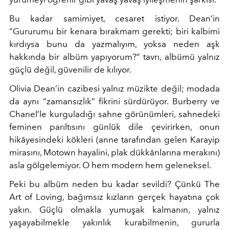
Bu kadar samimiyet, cesaret istiyor. Dean’in
“Gururumu bir kenara bırakmam gerekti; biri kalbimi
kırdıysa bunu da yazmalıyım, yoksa neden aşk
hakkında bir albüm yapıyorum?” tavrı, albümü yalnız
güçlü değil, güvenilir de kılıyor.
Olivia Dean’in cazibesi yalnız müzikte değil; modada
da aynı “zamansızlık” fikrini sürdürüyor. Burberry ve
Chanel’le kurguladığı sahne görünümleri, sahnedeki
feminen parıltısını günlük dile çevirirken, onun
hikâyesindeki kökleri (anne tarafından gelen Karayip
mirasını, Motown hayalini, plak dükkânlarına merakını)
asla gölgelemiyor. O hem modern hem geleneksel.
Peki bu albüm neden bu kadar sevildi? Çünkü The
Art of Loving, bağımsız kızların gerçek hayatına çok
yakın. Güçlü olmakla yumuşak kalmanın, yalnız
yaşayabilmekle yakınlık kurabilmenin, gururla