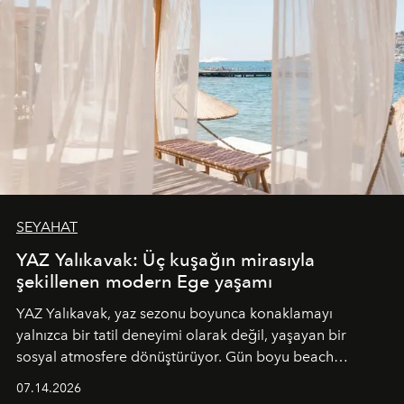
SEYAHAT
YAZ Yalıkavak: Üç kuşağın mirasıyla
şekillenen modern Ege yaşamı
YAZ Yalıkavak, yaz sezonu boyunca konaklamayı
yalnızca bir tatil deneyimi olarak değil, yaşayan bir
sosyal atmosfere dönüştürüyor. Gün boyu beach
alanında DJ performansları ve canlı müzik eşliğinde
07.14.2026
Ege’nin ritmi hissedilirken, akşamları ise Anadolu