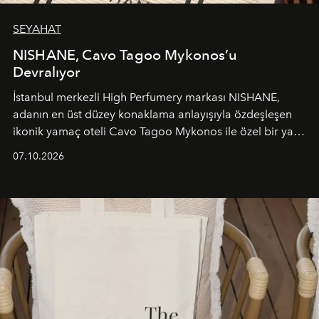
SEYAHAT
NISHANE, Cavo Tagoo Mykonos’u
Devralıyor
İstanbul merkezli High Perfumery markası NISHANE,
adanın en üst düzey konaklama anlayışıyla özdeşleşen
ikonik yamaç oteli Cavo Tagoo Mykonos ile özel bir yaz
iş birliğini hayata geçirdi. 25 Haziran 2026 itibarıyla
07.10.2026
başlayan bu özel aktivasyon, NISHANE’nin koku evrenini
Akdeniz’in en prestijli destinasyonlarından biriyle
buluşturarak markanın Cavo Tagoo’daki varlığını
sürükleyici ve mevsime özel bir deneyime dönüştürüyor.