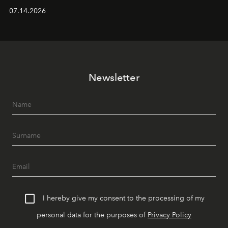
alanında DJ performansları ve canlı müzik eşliğinde
07.14.2026
Ege’nin ritmi hissedilirken, akşamları ise Anadolu
mutfağını modern dokunuşlarla müzikle buluşturan
tematik gastronomi geceleri misafirlerle buluşuyor.
Paylaşıma, lezzete ve müziğe odaklanan bu özel
akşamlar, YAZ’ın sade lüks anlayışını gün batımından
Newsletter
geceye taşıyarak her hafta farklı bir deneyim sunuyor.
I hereby give my consent to the processing of my
personal data for the purposes of
Privacy Policy