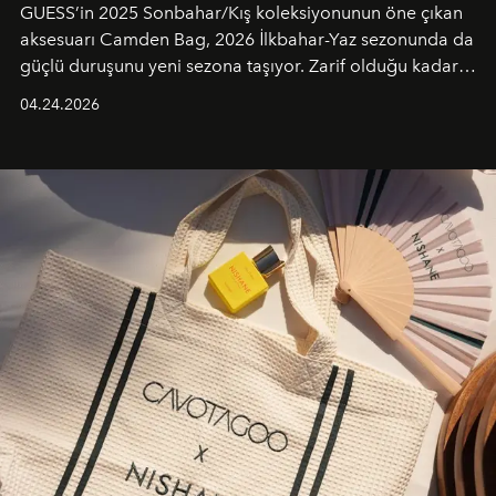
GUESS’in 2025 Sonbahar/Kış koleksiyonunun öne çıkan
aksesuarı Camden Bag, 2026 İlkbahar-Yaz sezonunda da
güçlü duruşunu yeni sezona taşıyor. Zarif olduğu kadar
güçlü ve özgüvenli kadınlar için tasarlanan Camden Bag,
04.24.2026
cazibenin, özgünlüğün ve modern bohem tavrın güçlü
bir ifadesi olarak öne çıkıyor.