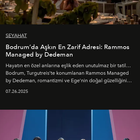
SEYAHAT
Bodrum’da Aşkın En Zarif Adresi: Rammos
Managed by Dedeman
Hayatın en özel anlarına eşlik eden unutulmaz bir tatil…
Bodrum, Turgutreis’te konumlanan Rammos Managed
by Dedeman, romantizmi ve Ege’nin doğal güzelliğini
aynı atmosferde buluşturarak balayı çiftlerinden özel
07.26.2025
kutlamalar planlayan misafirlere benzersiz bir deneyim
vadediyor.