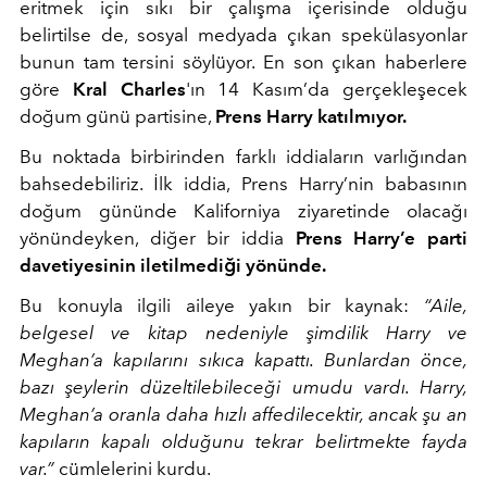
eritmek için sıkı bir çalışma içerisinde olduğu
belirtilse de, sosyal medyada çıkan spekülasyonlar
bunun tam tersini söylüyor. En son çıkan haberlere
göre
Kral Charles
'ın 14 Kasım’da gerçekleşecek
doğum günü partisine,
Prens Harry katılmıyor.
Bu noktada birbirinden farklı iddiaların varlığından
bahsedebiliriz. İlk iddia, Prens Harry’nin babasının
doğum gününde Kaliforniya ziyaretinde olacağı
yönündeyken, diğer bir iddia
Prens Harry’e parti
davetiyesinin iletilmediği yönünde.
Bu konuyla ilgili aileye yakın bir kaynak:
“Aile,
belgesel ve kitap nedeniyle şimdilik Harry ve
Meghan’a kapılarını sıkıca kapattı. Bunlardan önce,
bazı şeylerin düzeltilebileceği umudu vardı. Harry,
Meghan’a oranla daha hızlı affedilecektir, ancak şu an
kapıların kapalı olduğunu tekrar belirtmekte fayda
var.”
cümlelerini kurdu.