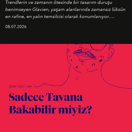
Trendlerin ve zamanın ötesinde bir tasarım duruşu
benimseyen
Glavien,
yaşam alanlarında zamansız lüksün
en rafine, en yalın temsilcisi olarak konumlanıyor.
Kusursuz malzeme kalitesini yüksek zanaatkarlıkla
08.07.2026
birleştiren marka; modern mimarinin sınırlarını zorlayan
en yeni seçkisiyle bu imza felsefesini mekanlara taşıyor.