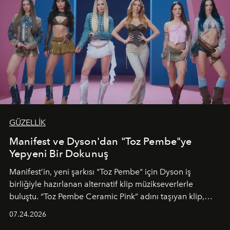
GÜZELLİK
Manifest ve Dyson'dan "Toz Pembe"ye
Yepyeni Bir Dokunuş
Manifest’in, yeni şarkısı "Toz Pembe" için Dyson iş
birliğiyle hazırlanan alternatif klip müzikseverlerle
buluştu. “Toz Pembe Ceramic Pink” adını taşıyan klip,
grubun enerjisini yansıtan renkli atmosferi, hareketli
07.24.2026
dans koreografileri ve güçlü stil dünyasıyla dikkat