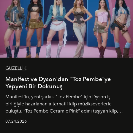
GÜZELLİK
Manifest ve Dyson'dan "Toz Pembe"ye
Yepyeni Bir Dokunuş
Manifest’in, yeni şarkısı "Toz Pembe" için Dyson iş
birliğiyle hazırlanan alternatif klip müzikseverlerle
buluştu. “Toz Pembe Ceramic Pink” adını taşıyan klip,
grubun enerjisini yansıtan renkli atmosferi, hareketli
07.24.2026
dans koreografileri ve güçlü stil dünyasıyla dikkat
çekerken, saç tasarımları da görsel anlatımın en önemli