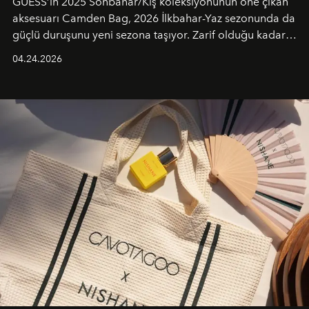
GUESS’in 2025 Sonbahar/Kış koleksiyonunun öne çıkan
aksesuarı Camden Bag, 2026 İlkbahar-Yaz sezonunda da
güçlü duruşunu yeni sezona taşıyor. Zarif olduğu kadar
güçlü ve özgüvenli kadınlar için tasarlanan Camden Bag,
04.24.2026
cazibenin, özgünlüğün ve modern bohem tavrın güçlü
bir ifadesi olarak öne çıkıyor.