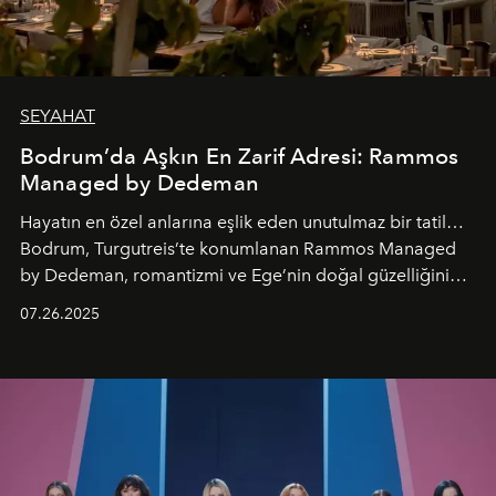
SEYAHAT
Bodrum’da Aşkın En Zarif Adresi: Rammos
Managed by Dedeman
Hayatın en özel anlarına eşlik eden unutulmaz bir tatil…
Bodrum, Turgutreis’te konumlanan Rammos Managed
by Dedeman, romantizmi ve Ege’nin doğal güzelliğini
aynı atmosferde buluşturarak balayı çiftlerinden özel
07.26.2025
kutlamalar planlayan misafirlere benzersiz bir deneyim
vadediyor.