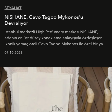
SEYAHAT
NISHANE, Cavo Tagoo Mykonos’u
Devralıyor
İstanbul merkezli High Perfumery markası NISHANE,
adanın en üst düzey konaklama anlayışıyla özdeşleşen
ikonik yamaç oteli Cavo Tagoo Mykonos ile özel bir yaz
iş birliğini hayata geçirdi. 25 Haziran 2026 itibarıyla
07.10.2026
başlayan bu özel aktivasyon, NISHANE’nin koku evrenini
Akdeniz’in en prestijli destinasyonlarından biriyle
buluşturarak markanın Cavo Tagoo’daki varlığını
sürükleyici ve mevsime özel bir deneyime dönüştürüyor.