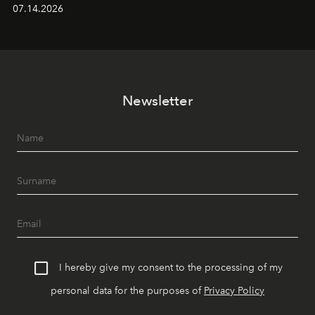
alanında DJ performansları ve canlı müzik eşliğinde
07.14.2026
Ege’nin ritmi hissedilirken, akşamları ise Anadolu
mutfağını modern dokunuşlarla müzikle buluşturan
tematik gastronomi geceleri misafirlerle buluşuyor.
Paylaşıma, lezzete ve müziğe odaklanan bu özel
akşamlar, YAZ’ın sade lüks anlayışını gün batımından
Newsletter
geceye taşıyarak her hafta farklı bir deneyim sunuyor.
I hereby give my consent to the processing of my
personal data for the purposes of
Privacy Policy