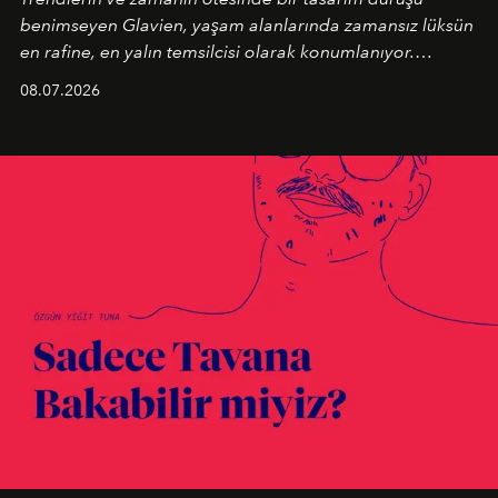
benimseyen
Glavien,
yaşam alanlarında zamansız lüksün
en rafine, en yalın temsilcisi olarak konumlanıyor.
Kusursuz malzeme kalitesini yüksek zanaatkarlıkla
08.07.2026
birleştiren marka; modern mimarinin sınırlarını zorlayan
en yeni seçkisiyle bu imza felsefesini mekanlara taşıyor.