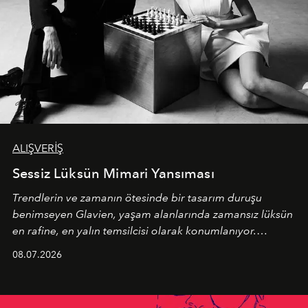
ALIŞVERİŞ
Sessiz Lüksün Mimari Yansıması
Trendlerin ve zamanın ötesinde bir tasarım duruşu
benimseyen
Glavien,
yaşam alanlarında zamansız lüksün
en rafine, en yalın temsilcisi olarak konumlanıyor.
Kusursuz malzeme kalitesini yüksek zanaatkarlıkla
08.07.2026
birleştiren marka; modern mimarinin sınırlarını zorlayan
en yeni seçkisiyle bu imza felsefesini mekanlara taşıyor.