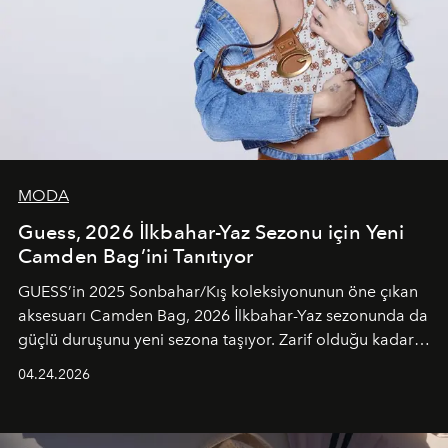
MODA
Guess, 2026 İlkbahar-Yaz Sezonu için Yeni
Camden Bag’ini Tanıtıyor
GUESS’in 2025 Sonbahar/Kış koleksiyonunun öne çıkan
aksesuarı Camden Bag, 2026 İlkbahar-Yaz sezonunda da
güçlü duruşunu yeni sezona taşıyor. Zarif olduğu kadar
güçlü ve özgüvenli kadınlar için tasarlanan Camden Bag,
04.24.2026
cazibenin, özgünlüğün ve modern bohem tavrın güçlü
bir ifadesi olarak öne çıkıyor.