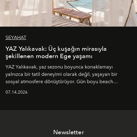
SEYAHAT
YAZ Yalıkavak: Üç kuşağın mirasıyla
şekillenen modern Ege yaşamı
YAZ Yalıkavak, yaz sezonu boyunca konaklamayı
yalnızca bir tatil deneyimi olarak değil, yaşayan bir
sosyal atmosfere dönüştürüyor. Gün boyu beach
alanında DJ performansları ve canlı müzik eşliğinde
07.14.2026
Ege’nin ritmi hissedilirken, akşamları ise Anadolu
mutfağını modern dokunuşlarla müzikle buluşturan
tematik gastronomi geceleri misafirlerle buluşuyor.
Paylaşıma, lezzete ve müziğe odaklanan bu özel
akşamlar, YAZ’ın sade lüks anlayışını gün batımından
Newsletter
geceye taşıyarak her hafta farklı bir deneyim sunuyor.