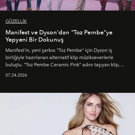
GÜZELLİK
Manifest ve Dyson'dan "Toz Pembe"ye
Yepyeni Bir Dokunuş
Manifest’in, yeni şarkısı "Toz Pembe" için Dyson iş
birliğiyle hazırlanan alternatif klip müzikseverlerle
buluştu. “Toz Pembe Ceramic Pink” adını taşıyan klip,
grubun enerjisini yansıtan renkli atmosferi, hareketli
07.24.2026
dans koreografileri ve güçlü stil dünyasıyla dikkat
çekerken, saç tasarımları da görsel anlatımın en önemli
unsurlarından biri olarak öne çıkıyor.