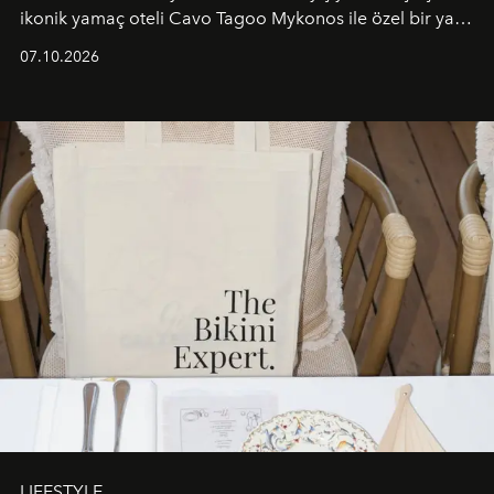
ikonik yamaç oteli Cavo Tagoo Mykonos ile özel bir yaz
iş birliğini hayata geçirdi. 25 Haziran 2026 itibarıyla
07.10.2026
başlayan bu özel aktivasyon, NISHANE’nin koku evrenini
Akdeniz’in en prestijli destinasyonlarından biriyle
buluşturarak markanın Cavo Tagoo’daki varlığını
sürükleyici ve mevsime özel bir deneyime dönüştürüyor.
LIFESTYLE