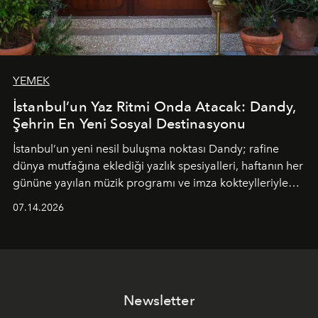
YEMEK
İstanbul’un Yaz Ritmi Onda Atacak: Dandy,
Şehrin En Yeni Sosyal Destinasyonu
İstanbul’un yeni nesil buluşma noktası
Dandy
; rafine
dünya mutfağına eklediği yazlık spesiyalleri, haftanın her
gününe yayılan müzik programı ve imza kokteylleriyle
yaz akşamlarını stil sahibi bir şehir ritüeline
07.14.2026
dönüştürüyor. Şehrin kozmopolit enerjisini "zahmetsiz
lüks" anlayışıyla buluşturan mekan; gurme lezzetleri, iyi
müziği ve açık havadaki özel puro alanını tek bir çatı
altında sunuyor.
Newsletter