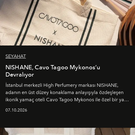
SEYAHAT
NISHANE, Cavo Tagoo Mykonos’u
Devralıyor
İstanbul merkezli High Perfumery markası NISHANE,
adanın en üst düzey konaklama anlayışıyla özdeşleşen
ikonik yamaç oteli Cavo Tagoo Mykonos ile özel bir yaz
iş birliğini hayata geçirdi. 25 Haziran 2026 itibarıyla
07.10.2026
başlayan bu özel aktivasyon, NISHANE’nin koku evrenini
Akdeniz’in en prestijli destinasyonlarından biriyle
buluşturarak markanın Cavo Tagoo’daki varlığını