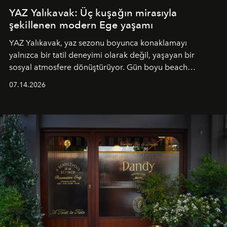
YAZ Yalıkavak: Üç kuşağın mirasıyla
şekillenen modern Ege yaşamı
YAZ Yalıkavak, yaz sezonu boyunca konaklamayı
yalnızca bir tatil deneyimi olarak değil, yaşayan bir
sosyal atmosfere dönüştürüyor. Gün boyu beach
alanında DJ performansları ve canlı müzik eşliğinde
07.14.2026
Ege’nin ritmi hissedilirken, akşamları ise Anadolu
mutfağını modern dokunuşlarla müzikle buluşturan
tematik gastronomi geceleri misafirlerle buluşuyor.
Paylaşıma, lezzete ve müziğe odaklanan bu özel
akşamlar, YAZ’ın sade lüks anlayışını gün batımından
geceye taşıyarak her hafta farklı bir deneyim sunuyor.