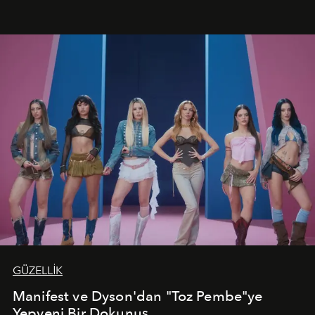
kutlamalar planlayan misafirlere benzersiz bir deneyim
vadediyor.
GÜZELLİK
Manifest ve Dyson'dan "Toz Pembe"ye
Yepyeni Bir Dokunuş