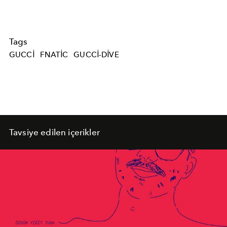
Tags
GUCCI
FNATIC
GUCCI-DIVE
Tavsiye edilen içerikler