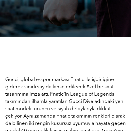
Gucci, global e-spor markası Fnatic ile işbirliğine
giderek sınırlı sayıda lanse edilecek özel bir saat
tasarımına imza attı. Fnatic’in League of Legends
takımından ilhamla yaratılan Gucci Dive adındaki yeni
saat modeli turuncu ve siyah detaylarıyla dikkat
çekiyor. Aynı zamanda Fnatic takımının renkleri olarak
da bilinen iki rengin kusursuz uyumuyla hayata geçen
model 40 mm çelik kasaya sahip. Fnatic ve Gucci’nin