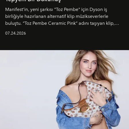
Manifest’in, yeni şarkısı "Toz Pembe" için Dyson iş
birliğiyle hazırlanan alternatif klip müzikseverlerle
buluştu. “Toz Pembe Ceramic Pink” adını taşıyan klip,
grubun enerjisini yansıtan renkli atmosferi, hareketli
07.24.2026
dans koreografileri ve güçlü stil dünyasıyla dikkat
çekerken, saç tasarımları da görsel anlatımın en önemli
unsurlarından biri olarak öne çıkıyor.