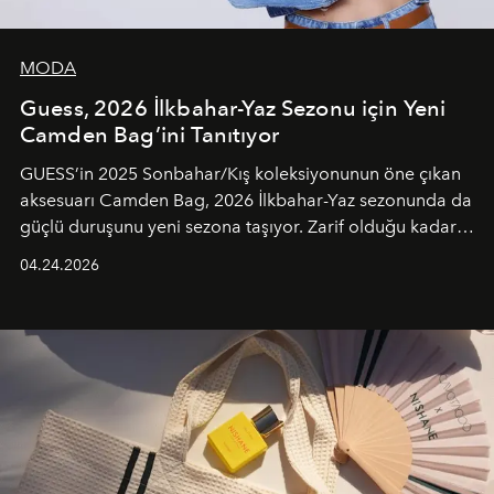
MODA
Guess, 2026 İlkbahar-Yaz Sezonu için Yeni
Camden Bag’ini Tanıtıyor
GUESS’in 2025 Sonbahar/Kış koleksiyonunun öne çıkan
aksesuarı Camden Bag, 2026 İlkbahar-Yaz sezonunda da
güçlü duruşunu yeni sezona taşıyor. Zarif olduğu kadar
güçlü ve özgüvenli kadınlar için tasarlanan Camden Bag,
04.24.2026
cazibenin, özgünlüğün ve modern bohem tavrın güçlü
bir ifadesi olarak öne çıkıyor.