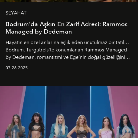
SEYAHAT
Bodrum’da Aşkın En Zarif Adresi: Rammos
Managed by Dedeman
Hayatın en özel anlarına eşlik eden unutulmaz bir tatil…
Bodrum, Turgutreis’te konumlanan Rammos Managed
by Dedeman, romantizmi ve Ege’nin doğal güzelliğini
aynı atmosferde buluşturarak balayı çiftlerinden özel
07.26.2025
kutlamalar planlayan misafirlere benzersiz bir deneyim
vadediyor.