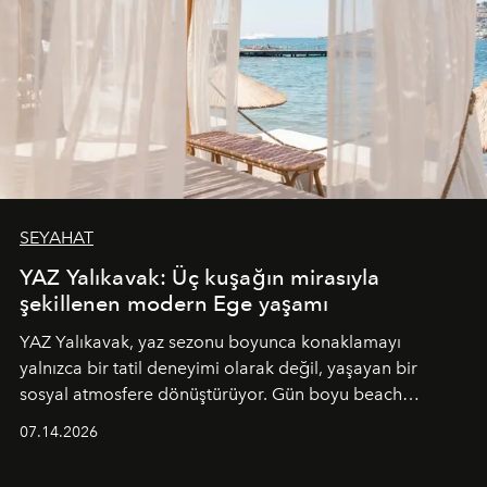
SEYAHAT
YAZ Yalıkavak: Üç kuşağın mirasıyla
şekillenen modern Ege yaşamı
YAZ Yalıkavak, yaz sezonu boyunca konaklamayı
yalnızca bir tatil deneyimi olarak değil, yaşayan bir
sosyal atmosfere dönüştürüyor. Gün boyu beach
alanında DJ performansları ve canlı müzik eşliğinde
07.14.2026
Ege’nin ritmi hissedilirken, akşamları ise Anadolu
mutfağını modern dokunuşlarla müzikle buluşturan