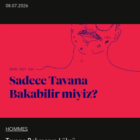
Kusursuz malzeme kalitesini yüksek zanaatkarlıkla
08.07.2026
birleştiren marka; modern mimarinin sınırlarını zorlayan
en yeni seçkisiyle bu imza felsefesini mekanlara taşıyor.
HOMMES