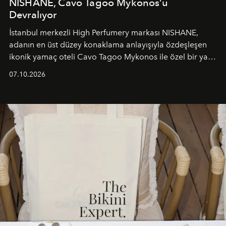
NISHANE, Cavo Tagoo Mykonos’u
Devralıyor
İstanbul merkezli High Perfumery markası NISHANE,
adanın en üst düzey konaklama anlayışıyla özdeşleşen
ikonik yamaç oteli Cavo Tagoo Mykonos ile özel bir yaz
iş birliğini hayata geçirdi. 25 Haziran 2026 itibarıyla
07.10.2026
başlayan bu özel aktivasyon, NISHANE’nin koku evrenini
Akdeniz’in en prestijli destinasyonlarından biriyle
buluşturarak markanın Cavo Tagoo’daki varlığını
sürükleyici ve mevsime özel bir deneyime dönüştürüyor.