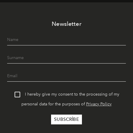
tematik gastronomi geceleri misafirlerle buluşuyor.
Paylaşıma, lezzete ve müziğe odaklanan bu özel
akşamlar, YAZ’ın sade lüks anlayışını gün batımından
Newsletter
geceye taşıyarak her hafta farklı bir deneyim sunuyor.
I hereby give my consent to the processing of my
personal data for the purposes of
Privacy Policy