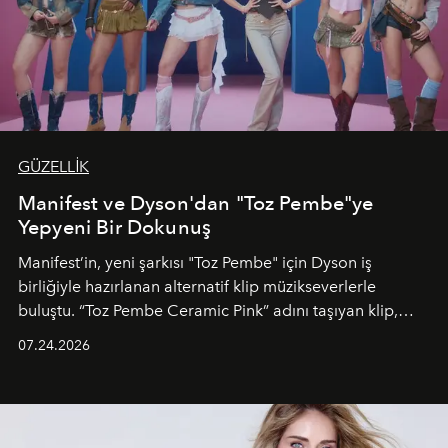
GÜZELLİK
Manifest ve Dyson'dan "Toz Pembe"ye
Yepyeni Bir Dokunuş
Manifest’in, yeni şarkısı "Toz Pembe" için Dyson iş
birliğiyle hazırlanan alternatif klip müzikseverlerle
buluştu. “Toz Pembe Ceramic Pink” adını taşıyan klip,
grubun enerjisini yansıtan renkli atmosferi, hareketli
07.24.2026
dans koreografileri ve güçlü stil dünyasıyla dikkat
çekerken, saç tasarımları da görsel anlatımın en önemli
unsurlarından biri olarak öne çıkıyor.