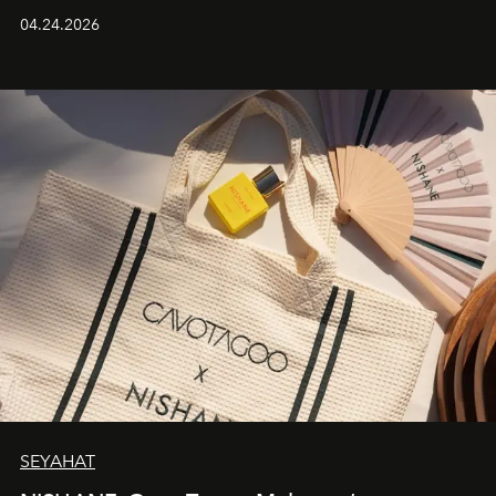
güçlü ve özgüvenli kadınlar için tasarlanan Camden Bag,
04.24.2026
cazibenin, özgünlüğün ve modern bohem tavrın güçlü
bir ifadesi olarak öne çıkıyor.
SEYAHAT