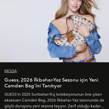
MODA
Guess, 2026 İlkbahar-Yaz Sezonu için Yeni
Camden Bag’ini Tanıtıyor
GUESS’in 2025 Sonbahar/Kış koleksiyonunun öne çıkan
aksesuarı Camden Bag, 2026 İlkbahar-Yaz sezonunda da
güçlü duruşunu yeni sezona taşıyor. Zarif olduğu kadar