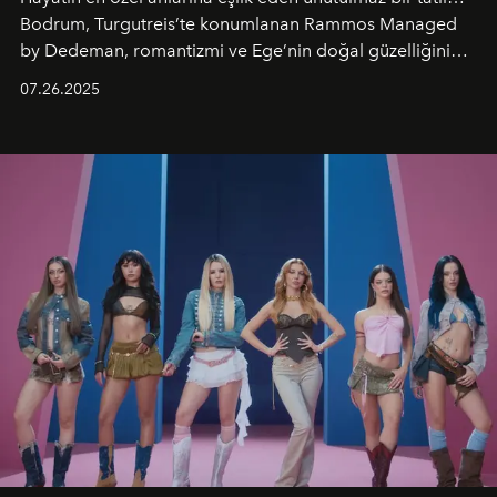
Bodrum, Turgutreis’te konumlanan Rammos Managed
by Dedeman, romantizmi ve Ege’nin doğal güzelliğini
aynı atmosferde buluşturarak balayı çiftlerinden özel
07.26.2025
kutlamalar planlayan misafirlere benzersiz bir deneyim
vadediyor.