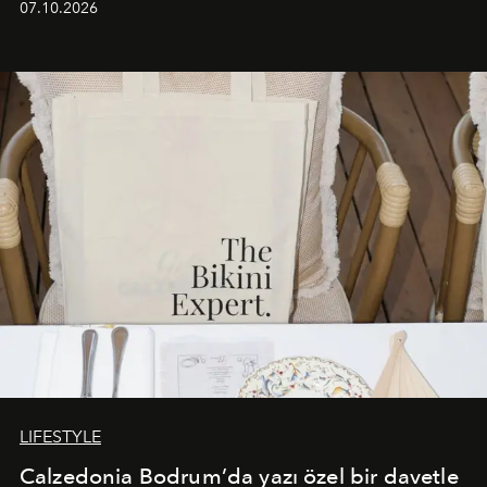
07.10.2026
başlayan bu özel aktivasyon, NISHANE’nin koku evrenini
Akdeniz’in en prestijli destinasyonlarından biriyle
buluşturarak markanın Cavo Tagoo’daki varlığını
sürükleyici ve mevsime özel bir deneyime dönüştürüyor.
LIFESTYLE
Calzedonia Bodrum’da yazı özel bir davetle