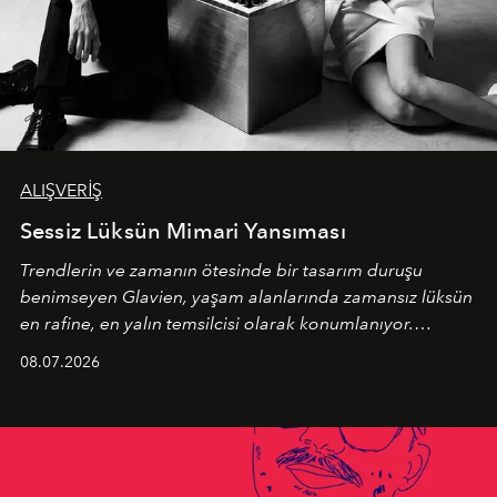
ALIŞVERİŞ
Sessiz Lüksün Mimari Yansıması
Trendlerin ve zamanın ötesinde bir tasarım duruşu
benimseyen
Glavien,
yaşam alanlarında zamansız lüksün
en rafine, en yalın temsilcisi olarak konumlanıyor.
Kusursuz malzeme kalitesini yüksek zanaatkarlıkla
08.07.2026
birleştiren marka; modern mimarinin sınırlarını zorlayan
en yeni seçkisiyle bu imza felsefesini mekanlara taşıyor.