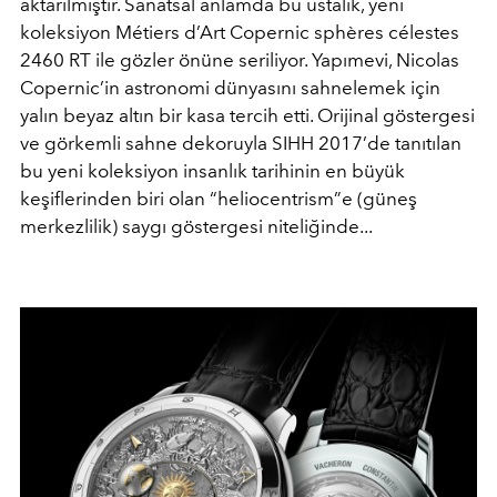
aktarılmıştır. Sanatsal anlamda bu ustalık, yeni
koleksiyon Métiers d’Art Copernic sphères célestes
2460 RT ile gözler önüne seriliyor. Yapımevi, Nicolas
Copernic’in astronomi dünyasını sahnelemek için
yalın beyaz altın bir kasa tercih etti. Orijinal göstergesi
ve görkemli sahne dekoruyla SIHH 2017’de tanıtılan
bu yeni koleksiyon insanlık tarihinin en büyük
keşiflerinden biri olan “heliocentrism”e (güneş
merkezlilik) saygı göstergesi niteliğinde...