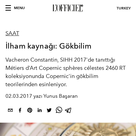
MENU
TURKEY
SAAT
İlham kaynağı: Gökbilim
Vacheron Constantin, SIHH 2017'de tanıttığı
Métiers d’Art Copernic sphères célestes 2460 RT
koleksiyonunda Copernic'in gökbilim
teorilerinden esinleniyor.
02.03.2017 yazı Yunus Başaran