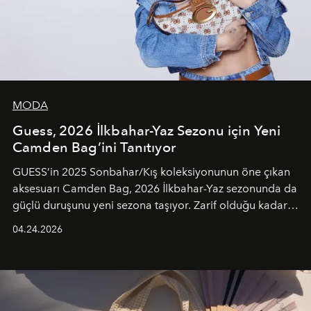
MODA
Guess, 2026 İlkbahar-Yaz Sezonu için Yeni
Camden Bag’ini Tanıtıyor
GUESS’in 2025 Sonbahar/Kış koleksiyonunun öne çıkan
aksesuarı Camden Bag, 2026 İlkbahar-Yaz sezonunda da
güçlü duruşunu yeni sezona taşıyor. Zarif olduğu kadar
güçlü ve özgüvenli kadınlar için tasarlanan Camden Bag,
04.24.2026
cazibenin, özgünlüğün ve modern bohem tavrın güçlü
bir ifadesi olarak öne çıkıyor.