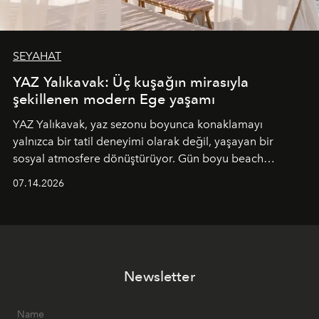
SEYAHAT
YAZ Yalıkavak: Üç kuşağın mirasıyla
şekillenen modern Ege yaşamı
YAZ Yalıkavak, yaz sezonu boyunca konaklamayı
yalnızca bir tatil deneyimi olarak değil, yaşayan bir
sosyal atmosfere dönüştürüyor. Gün boyu beach
alanında DJ performansları ve canlı müzik eşliğinde
07.14.2026
Ege’nin ritmi hissedilirken, akşamları ise Anadolu
mutfağını modern dokunuşlarla müzikle buluşturan
tematik gastronomi geceleri misafirlerle buluşuyor.
Paylaşıma, lezzete ve müziğe odaklanan bu özel
akşamlar, YAZ’ın sade lüks anlayışını gün batımından
Newsletter
geceye taşıyarak her hafta farklı bir deneyim sunuyor.