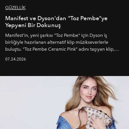
GÜZELLİK
Manifest ve Dyson'dan "Toz Pembe"ye
Yepyeni Bir Dokunuş
Manifest’in, yeni şarkısı "Toz Pembe" için Dyson iş
birliğiyle hazırlanan alternatif klip müzikseverlerle
buluştu. “Toz Pembe Ceramic Pink” adını taşıyan klip,
grubun enerjisini yansıtan renkli atmosferi, hareketli
07.24.2026
dans koreografileri ve güçlü stil dünyasıyla dikkat
çekerken, saç tasarımları da görsel anlatımın en önemli
unsurlarından biri olarak öne çıkıyor.