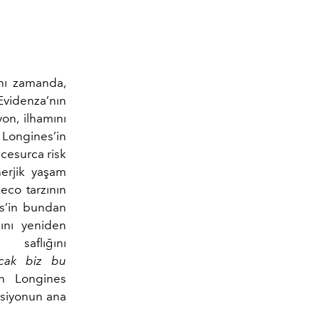
nı zamanda,
 Evidenza’nın
yon, ilhamını
 Longines’in
 cesurca risk
nerjik yaşam
eco tarzının
es’in bundan
ını yeniden
saflığını
ncak biz bu
an Longines
eksiyonun ana