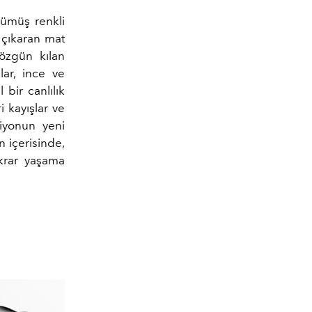
 gümüş renkli
e çıkaran mat
özgün kılan
lar, ince ve
 bir canlılık
 kayışlar ve
siyonun yeni
n içerisinde,
krar yaşama