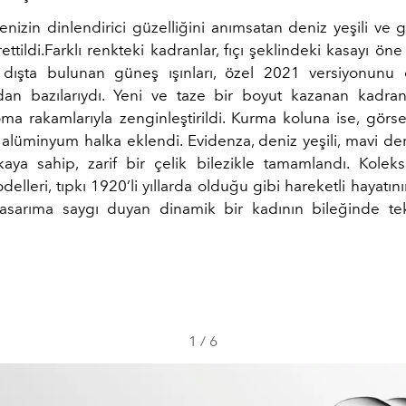
denizin dinlendirici güzelliğini anımsatan deniz yeşili ve
ettildi.Farklı renkteki kadranlar, fıçı şeklindeki kasayı ön
dışta bulunan güneş ışınları, özel 2021 versiyonunu 
an bazılarıydı. Yeni ve taze bir boyut kazanan kadran
ma rakamlarıyla zenginleştirildi. Kurma koluna ise, görsel
alüminyum halka eklendi. Evidenza, deniz yeşili, mavi deri
tokaya sahip, zarif bir çelik bilezikle tamamlandı. Kolek
elleri, tıpkı 1920’li yıllarda olduğu gibi hareketli hayatını
tasarıma saygı duyan dinamik bir kadının bileğinde te
1
/
6