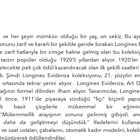
 ve her şeyin mümkün olduğu bir yaş, on sekiz. Bu ay
onunu zarif ve kararlı bir şekilde geride bırakan Longines
ve zarif hatlarıyla bir simge haline gelmiş olan bu koleksi
tarzın popüler olduğu 1920’li yıllardan alıyor. 1920’ler
lecekte pek çok ödül kazandıracak olan ilk şekilli saatleri
ardı. Şimdi Longines Evidenza koleksiyonu, 21. yüzyılın e
m ortasında tekrar yerini alıyor. Longines Evidenza, Art D
tağının formel dilinden ilham alıyor. Tasarımcılar, Longin
l önce, 1911’de piyasaya sürdüğü “fıçı” biçimli yapıs
arak basit çizgilerle mükemmel bir eğimin 
.
“Mükemmellik arayışının sonuna gelinmiş gibiydi, a
u daha da geliştirmeyi düşündük.”
İfadelerini kullan
ı ve saat ustaları, çabalarını, otomatik kadın modelini, kol
nüştürerek ödüllendirdiler.