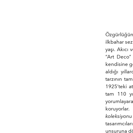
Özgürlüğün
ilkbahar sez
yaşı. Akıcı 
“Art Deco” 
kendisine ge
aldığı yıll
tarzının ta
1925’teki a
tam 110 yı
yorumlay
koruyorlar
koleksiyon
tasarımcılar
unsuruna dö