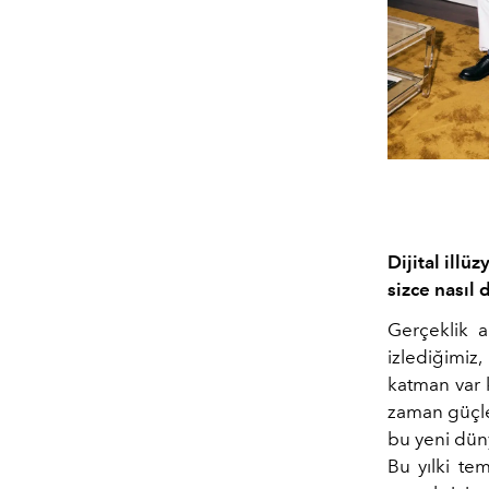
Dijital illü
sizce nasıl 
Gerçeklik a
izlediğimiz
katman var 
zaman güçleş
bu yeni düny
Bu yılki te