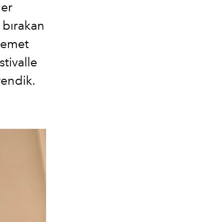
her
z bırakan
Demet
stivalle
rendik.