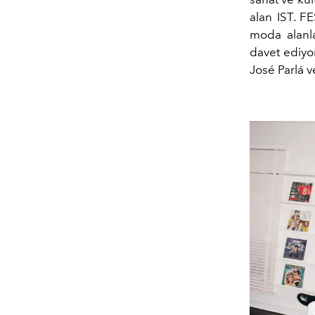
alan IST. FE
moda alanla
davet ediyor
José Parlá v