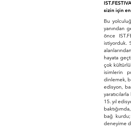
IST.FESTIVA
sizin için e
Bu yolculuğ
yanından ge
önce IST.F
istiyorduk.
alanlarından
hayata geçt
çok kültürlü
isimlerin 
dinlemek, bi
edisyon, ba
yaratıcılarl
15. yıl edis
baktığımda, 
bağ kurdu; 
deneyime d