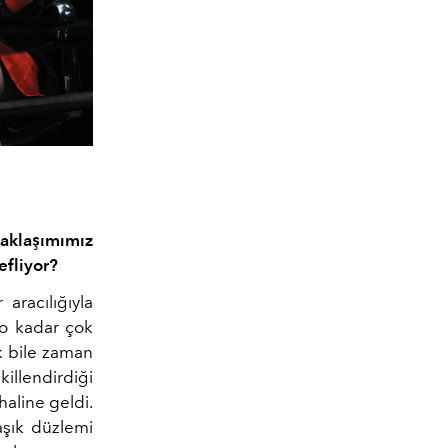
 yaklaşımımız
efliyor?
aracılığıyla
 o kadar çok
k bile zaman
killendirdiği
haline geldi.
aşık düzlemi