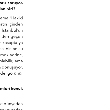
oru soruyor.
an biri?
 tema “Hakiki
yatın içinden
 İstanbul’un
çinden geçen
r kasapta ya
a bir anlatı
irmek yerine,
olabilir; ama
ya dönüşüyor.
inde görünür
imleri konuk
 de dünyadan
amını buradan