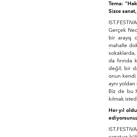
Tema: “Haki
Sizce sanat
IST.FESTIVAL
Gerçek Nedir
bir arayış 
mahalle dok
sokaklarda,
da fırında 
değil; bir d
onun kendi b
aynı yoldan 
Biz de bu h
kılmak isted
Her yıl old
ediyorsunuz,
IST.FESTIVA
sanat ve kül