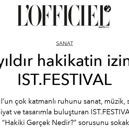
SANAT
yıldır hakikatin izi
IST.FESTIVAL
l’un çok katmanlı ruhunu sanat, müzik,
yat ve tasarımla buluşturan IST.FESTIV
a “Hakiki Gerçek Nedir?” sorusunu soka