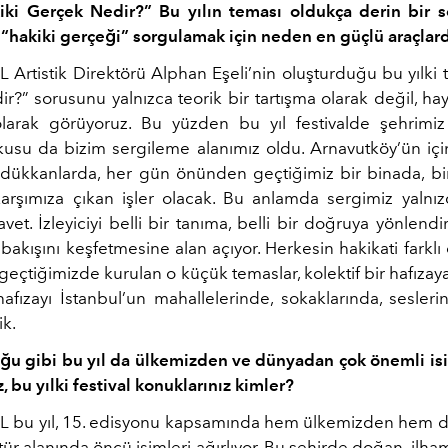
ki Gerçek Nedir?” Bu yılın teması oldukça derin bir s
, “hakiki gerçeği” sorgulamak için neden en güçlü araçlard
 Artistik Direktörü Alphan Eşeli’nin oluşturduğu bu yılki
?” sorusunu yalnızca teorik bir tartışma olarak değil, ha
olarak görüyoruz. Bu yüzden bu yıl festivalde şehrimiz
usu da bizim sergileme alanımız oldu. Arnavutköy’ün i
 dükkanlarda, her gün önünden geçtiğimiz bir binada, bi
karşımıza çıkan işler olacak. Bu anlamda sergimiz yalnızc
avet. İzleyiciyi belli bir tanıma, belli bir doğruya yönlend
akışını keşfetmesine alan açıyor. Herkesin hakikati farklı 
geçtiğimizde kurulan o küçük temaslar, kolektif bir hafıza
afızayı İstanbul’un mahallelerinde, sokaklarında, sesler
ik.
uğu gibi bu yıl da ülkemizden ve dünyadan çok önemli is
 bu yılki festival konuklarınız kimler?
L bu yıl, 15. edisyonu kapsamında hem ülkemizden hem
tür alanında öncü isimleri ağırlıyor. Bu şehirde doğan, ilh