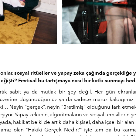
zyonlar, sosyal ritüeller ve yapay zeka çağında gerçekliğe
değişti? Festival bu tartışmaya nasıl bir katkı sunmayı hed
rtık sabit ya da mutlak bir şey değil. Her gün ekranlar 
, üzerine düşündüğümüz ya da sadece maruz kaldığımız
ki… Neyin “gerçek”, neyin “üretilmiş” olduğunu fark etme
iyor. Yapay zekanın, algoritmaların ve sosyal temsillerin şe
ada, hakikat belki de artık daha kişisel, daha içsel bir alan 
mamız olan “Hakiki Gerçek Nedir?” işte tam da bu karm