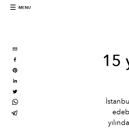
MENU
15 
İstanbu
edebi
yılınd