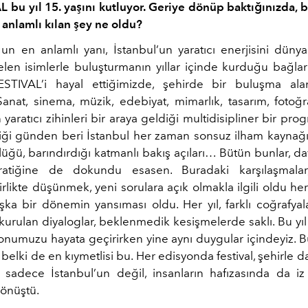
L bu yıl 15. yaşını kutluyor. Geriye dönüp baktığınızda, 
n anlamlı kılan şey ne oldu?
un en anlamlı yanı, İstanbul’un yaratıcı enerjisini dünya
len isimlerle buluşturmanın yıllar içinde kurduğu bağlar 
ESTIVAL’i hayal ettiğimizde, şehirde bir buluşma ala
 Sanat, sinema, müzik, edebiyat, mimarlık, tasarım, foto
 yaratıcı zihinleri bir araya geldiği multidisipliner bir prog
iği günden beri İstanbul her zaman sonsuz ilham kaynağım
lüğü, barındırdığı katmanlı bakış açıları… Bütün bunlar, da
pratiğine de dokundu esasen. Buradaki karşılaşmalar, 
rlikte düşünmek, yeni sorulara açık olmakla ilgili oldu h
şka bir dönemin yansıması oldu. Her yıl, farklı coğrafya
a kurulan diyaloglar, beklenmedik kesişmelerde saklı. Bu yı
yonumuzu hayata geçirirken yine aynı duygular içindeyiz.
B
belki de en kıymetlisi bu. Her edisyonda festival, şehirle d
sadece İstanbul’un değil, insanların hafızasında da iz
önüştü.