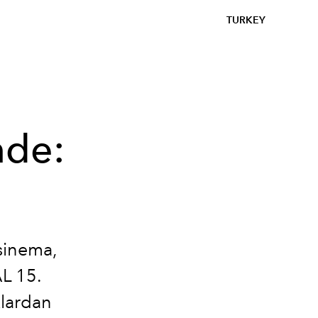
TURKEY
nde:
 sinema,
AL 15.
klardan