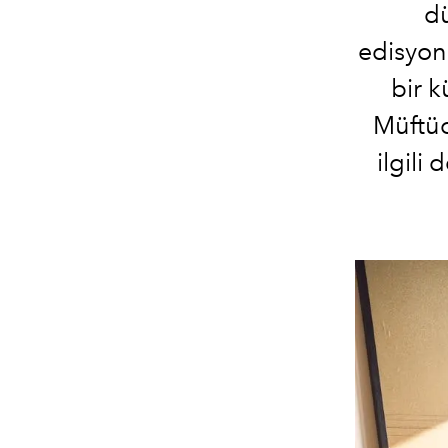
dü
edisyonu
bir 
Müftüoğ
ilgili