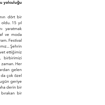
bu yolculuğu
nın dört bir
oldu. 15 yıl
nı yaratmak
ğraf ve moda
ram. Festival
ız... Şehrin
vet ettiğimiz
birbirimizi
er zaman. Her
lardan gelen
l da çok özel
ugün geriye
aha derin bir
 bırakan bir