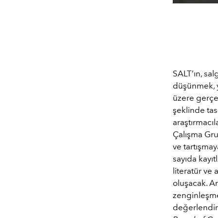
SALT’ın, sa
düşünmek, y
üzere gerçek
şeklinde tas
araştırmacıl
Çalışma Grup
ve tartışmay
sayıda kayıt
literatür ve
oluşacak. Ar
zenginleşme
değerlendir