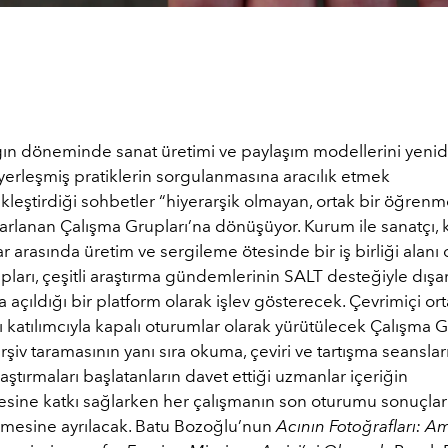
lgın döneminde sanat üretimi ve paylaşım modellerini yeni
erleşmiş pratiklerin sorgulanmasına aracılık etmek
leştirdiği sohbetler “hiyerarşik olmayan, ortak bir öğrenm
arlanan Çalışma Grupları’na dönüşüyor. Kurum ile sanatçı, 
ar arasında üretim ve sergileme ötesinde bir iş birliği alanı
ları, çeşitli araştırma gündemlerinin SALT desteğiyle dışar
a açıldığı bir platform olarak işlev gösterecek. Çevrimiçi ort
lı katılımcıyla kapalı oturumlar olarak yürütülecek Çalışma G
 arşiv taramasının yanı sıra okuma, çeviri ve tartışma seansla
aştırmaları başlatanların davet ettiği uzmanlar içeriğin
sine katkı sağlarken her çalışmanın son oturumu sonuçlar
mesine ayrılacak. Batu Bozoğlu’nun
Acının Fotoğrafları: A