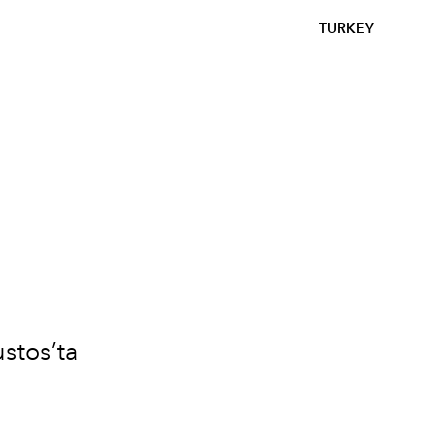
TURKEY
n
ustos’ta