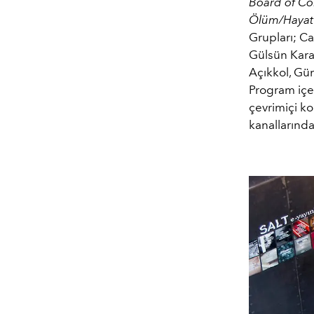
Board of Co
Ölüm/Hayat O
Grupları; Ca
Gülsün Kara
Açıkkol, Gün
Program içe
çevrimiçi 
kanallarınd