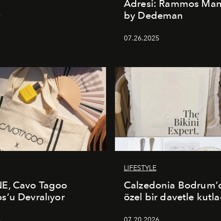
Adresi: Rammos Ma
by Dedeman
6
07.26.2025
LIFESTYLE
E, Cavo Tagoo
Calzedonia Bodrum’d
’u Devralıyor
özel bir davetle kutla
6
07.20.2026