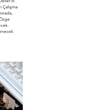
Delier’in
an Çalışma
Horada,
 (Özge
ecek.
lenecek