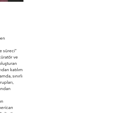
den
e süreci”
küratör ve
 oluşturan
ıdan katılım
amda, sınırlı
rupları,
rından
ın
merican