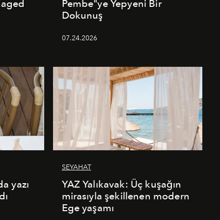
naged
Pembe"ye Yepyeni Bir
Dokunuş
07.24.2026
SEYAHAT
a yazı
YAZ Yalıkavak: Üç kuşağın
dı
mirasıyla şekillenen modern
Ege yaşamı