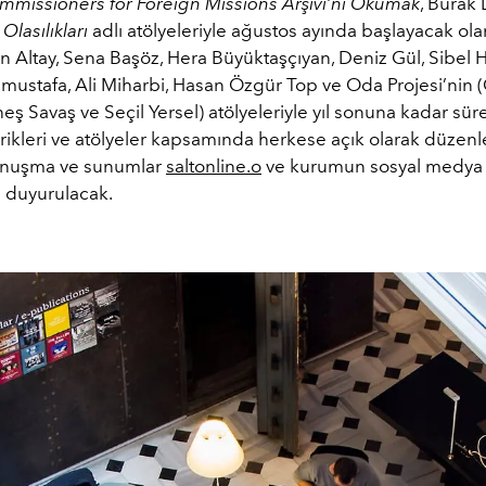
mmissioners for Foreign Missions Arşivi’ni Okumak
, Burak 
lasılıkları
adlı atölyeleriyle ağustos ayında başlayacak ol
n Altay, Sena Başöz, Hera Büyüktaşçıyan, Deniz Gül, Sibel 
mustafa, Ali Miharbi, Hasan Özgür Top ve Oda Projesi’nin
eş Savaş ve Seçil Yersel) atölyeleriyle yıl sonuna kadar sür
rikleri ve atölyeler kapsamında herkese açık olarak düzen
konuşma ve sunumlar
saltonline.o
ve kurumun sosyal medya
a duyurulacak.