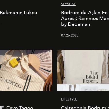
SEYAHAT
 Bakmanın Lüksü
Bodrum’da Aşkın En 
Adresi: Rammos Ma
by Dedeman
6
07.26.2025
LIFESTYLE
E, Cavo Tagoo
Calzedonia Bodrum’d