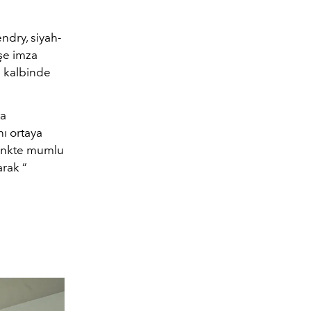
endry, siyah-
işe imza
n kalbinde
ta
ı ortaya
renkte mumlu
arak “