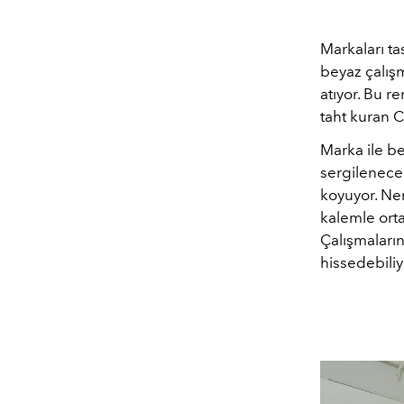
Markaları ta
beyaz çalışm
atıyor. Bu r
taht kuran C
Marka ile be
sergilenecek
koyuyor. Ner
kalemle orta
Çalışmaların
hissedebiliy