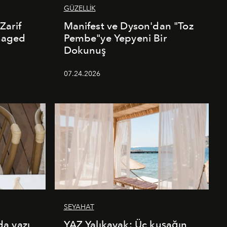
GÜZELLİK
Zarif
Manifest ve Dyson'dan "Toz
naged
Pembe"ye Yepyeni Bir
Dokunuş
07.24.2026
SEYAHAT
a yazı
YAZ Yalıkavak: Üç kuşağın