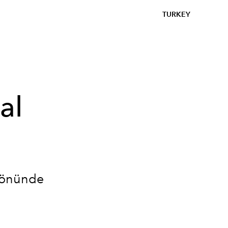
TURKEY
al
r önünde