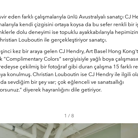
svir eden farklı çalışmalarıyla ünlü Avustralyalı sanatçı CJ H
alarıyla kendi çizgisini ortaya koysa da bu sefer renkli bir 
enklerle dolu deneyimi ise topuklu ayakkabılarıyla hepimizi
hristian Louboutin ile gerçekleştiriyor sanatçı.
şinci kez bir araya gelen CJ Hendry, Art Basel Hong Kong'
 “Complimentary Colors” sergiyisiyle yağlı boya çalışmasın
edeyse çekilmiş bir fotoğraf gibi duran çalışma 15 farklı 
ya konulmuş. Christian Louboutin ise CJ Hendry ile ilgili ol
da sevdiğim bir şey var; çok eğlenceli ve sanatsallığı
orsunuz.” diyerek hayranlığını dile getiriyor.
1
/
8