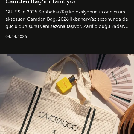
Camden Bag’ini Tanıtıyor
GUESS’in 2025 Sonbahar/Kış koleksiyonunun öne çıkan
aksesuarı Camden Bag, 2026 İlkbahar-Yaz sezonunda da
güçlü duruşunu yeni sezona taşıyor. Zarif olduğu kadar
güçlü ve özgüvenli kadınlar için tasarlanan Camden Bag,
04.24.2026
cazibenin, özgünlüğün ve modern bohem tavrın güçlü
bir ifadesi olarak öne çıkıyor.