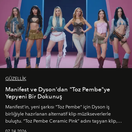
GÜZELLİK
Manifest ve Dyson'dan "Toz Pembe"ye
Yepyeni Bir Dokunuş
Manifest’in, yeni şarkısı "Toz Pembe" için Dyson iş
birliğiyle hazırlanan alternatif klip müzikseverlerle
buluştu. “Toz Pembe Ceramic Pink” adını taşıyan klip,
grubun enerjisini yansıtan renkli atmosferi, hareketli
07.24.2026