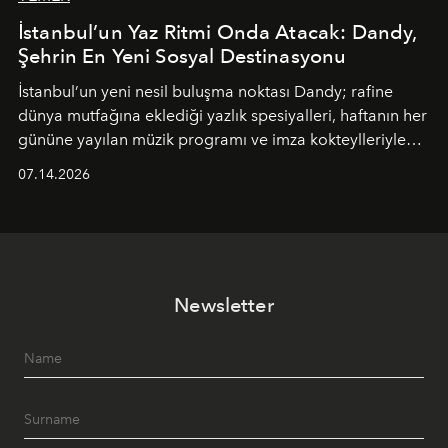
İstanbul’un Yaz Ritmi Onda Atacak: Dandy,
Şehrin En Yeni Sosyal Destinasyonu
İstanbul’un yeni nesil buluşma noktası
Dandy
; rafine
dünya mutfağına eklediği yazlık spesiyalleri, haftanın her
gününe yayılan müzik programı ve imza kokteylleriyle
yaz akşamlarını stil sahibi bir şehir ritüeline
07.14.2026
dönüştürüyor. Şehrin kozmopolit enerjisini "zahmetsiz
lüks" anlayışıyla buluşturan mekan; gurme lezzetleri, iyi
müziği ve açık havadaki özel puro alanını tek bir çatı
altında sunuyor.
Newsletter