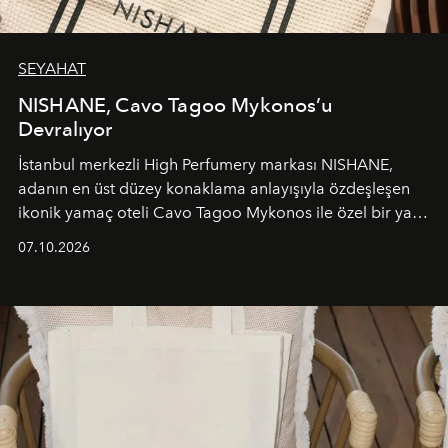
SEYAHAT
NISHANE, Cavo Tagoo Mykonos’u
Devralıyor
İstanbul merkezli High Perfumery markası NISHANE,
adanın en üst düzey konaklama anlayışıyla özdeşleşen
ikonik yamaç oteli Cavo Tagoo Mykonos ile özel bir yaz
iş birliğini hayata geçirdi. 25 Haziran 2026 itibarıyla
07.10.2026
başlayan bu özel aktivasyon, NISHANE’nin koku evrenini
Akdeniz’in en prestijli destinasyonlarından biriyle
buluşturarak markanın Cavo Tagoo’daki varlığını
sürükleyici ve mevsime özel bir deneyime dönüştürüyor.