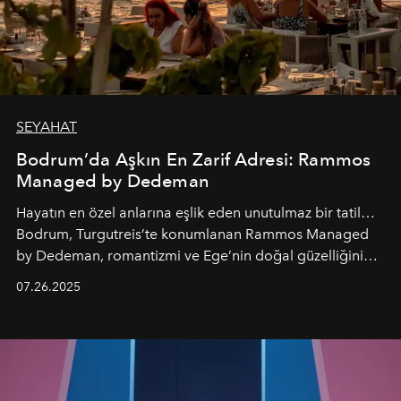
SEYAHAT
Bodrum’da Aşkın En Zarif Adresi: Rammos
Managed by Dedeman
Hayatın en özel anlarına eşlik eden unutulmaz bir tatil…
Bodrum, Turgutreis’te konumlanan Rammos Managed
by Dedeman, romantizmi ve Ege’nin doğal güzelliğini
aynı atmosferde buluşturarak balayı çiftlerinden özel
07.26.2025
kutlamalar planlayan misafirlere benzersiz bir deneyim
vadediyor.