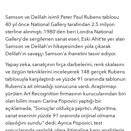
Samson ve Delilah isimli Peter Paul Rubens tablosu
40 yıl önce National Gallery tarafından 2.5 milyon
sterline alınmıştı. 1980’den beri Londra National
Gallery’de sergilenen sanat eseri, Eski Ahit’te yer alan
Samson ve Delilah’ın hikayesinden yola çıkarak
Delilah'ın savaşçı Samson'a ihanetini tasvir ediyor.
Yapay zeka, sanatçının fırça darbelerini, renk skalasını
ve özgün tekniklerini inceleyerek 148 gerçek Rubens
tablosuyla karşılaştırdı ve yüzde 91 oranında tablonun
Rubens’a ait olmadığı sonucuna vardı. Araştırmayı
yürüten Art Recognition firmasının kurucularından biri
olan bilim insanı Carina Popovici yaptığı bir
açıklamada,
“Sonuçlar oldukça şaşırtıcı. Algoritma,
sanat eserinin yüzde 91 oranında orijinal olmama
olasılığını sundu”
dedi. Ayrıca Popovici, test
sonuçlarında yanlışlık olma ihtimaline karşı analizlerin