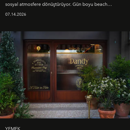
sosyal atmosfere dönüştürüyor. Gün boyu beach
alanında DJ performansları ve canlı müzik eşliğinde
07.14.2026
Ege’nin ritmi hissedilirken, akşamları ise Anadolu
mutfağını modern dokunuşlarla müzikle buluşturan
tematik gastronomi geceleri misafirlerle buluşuyor.
Paylaşıma, lezzete ve müziğe odaklanan bu özel
akşamlar, YAZ’ın sade lüks anlayışını gün batımından
geceye taşıyarak her hafta farklı bir deneyim sunuyor.
YEMEK