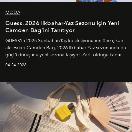
MODA
Guess, 2026 İlkbahar-Yaz Sezonu için Yeni
Camden Bag’ini Tanıtıyor
GUESS’in 2025 Sonbahar/Kış koleksiyonunun öne çıkan
aksesuarı Camden Bag, 2026 İlkbahar-Yaz sezonunda da
güçlü duruşunu yeni sezona taşıyor. Zarif olduğu kadar
güçlü ve özgüvenli kadınlar için tasarlanan Camden Bag,
04.24.2026
cazibenin, özgünlüğün ve modern bohem tavrın güçlü
bir ifadesi olarak öne çıkıyor.