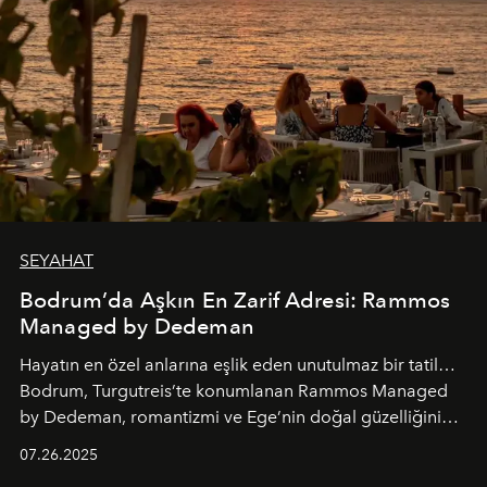
SEYAHAT
Bodrum’da Aşkın En Zarif Adresi: Rammos
Managed by Dedeman
Hayatın en özel anlarına eşlik eden unutulmaz bir tatil…
Bodrum, Turgutreis’te konumlanan Rammos Managed
by Dedeman, romantizmi ve Ege’nin doğal güzelliğini
aynı atmosferde buluşturarak balayı çiftlerinden özel
07.26.2025
kutlamalar planlayan misafirlere benzersiz bir deneyim