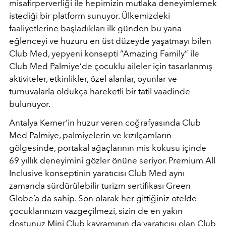
misafirperverliği ile hepimizin mutlaka deneyimlemek
istediği bir platform sunuyor. Ülkemizdeki
faaliyetlerine başladıkları ilk günden bu yana
eğlenceyi ve huzuru en üst düzeyde yaşatmayı bilen
Club Med, yepyeni konsepti “Amazing Family” ile
Club Med Palmiye’de çocuklu aileler için tasarlanmış
aktiviteler, etkinlikler, özel alanlar, oyunlar ve
turnuvalarla oldukça hareketli bir tatil vaadinde
bulunuyor.
Antalya Kemer’in huzur veren coğrafyasında Club
Med Palmiye, palmiyelerin ve kızılçamların
gölgesinde, portakal ağaçlarının mis kokusu içinde
69 yıllık deneyimini gözler önüne seriyor. Premium All
Inclusive konseptinin yaratıcısı Club Med aynı
zamanda sürdürülebilir turizm sertifikası Green
Globe’a da sahip. Son olarak her gittiğiniz otelde
çocuklarınızın vazgeçilmezi, sizin de en yakın
dostunuz Mini Club kavramının da yaratıcısı olan Club