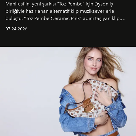
Manifest’in, yeni şarkısı "Toz Pembe" için Dyson iş
birliğiyle hazırlanan alternatif klip müzikseverlerle
buluştu. “Toz Pembe Ceramic Pink” adını taşıyan klip,
grubun enerjisini yansıtan renkli atmosferi, hareketli
07.24.2026
dans koreografileri ve güçlü stil dünyasıyla dikkat
çekerken, saç tasarımları da görsel anlatımın en önemli
unsurlarından biri olarak öne çıkıyor.