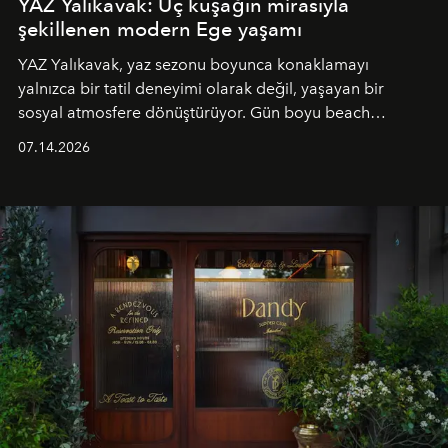
YAZ Yalıkavak: Üç kuşağın mirasıyla
şekillenen modern Ege yaşamı
YAZ Yalıkavak, yaz sezonu boyunca konaklamayı
yalnızca bir tatil deneyimi olarak değil, yaşayan bir
sosyal atmosfere dönüştürüyor. Gün boyu beach
alanında DJ performansları ve canlı müzik eşliğinde
07.14.2026
Ege’nin ritmi hissedilirken, akşamları ise Anadolu
mutfağını modern dokunuşlarla müzikle buluşturan
tematik gastronomi geceleri misafirlerle buluşuyor.
Paylaşıma, lezzete ve müziğe odaklanan bu özel
akşamlar, YAZ’ın sade lüks anlayışını gün batımından
geceye taşıyarak her hafta farklı bir deneyim sunuyor.