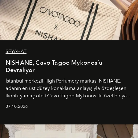
SEYAHAT
NISHANE, Cavo Tagoo Mykonos’u
Devralıyor
İstanbul merkezli High Perfumery markası NISHANE,
adanın en üst düzey konaklama anlayışıyla özdeşleşen
ikonik yamaç oteli Cavo Tagoo Mykonos ile özel bir yaz
iş birliğini hayata geçirdi. 25 Haziran 2026 itibarıyla
07.10.2026
başlayan bu özel aktivasyon, NISHANE’nin koku evrenini
Akdeniz’in en prestijli destinasyonlarından biriyle
buluşturarak markanın Cavo Tagoo’daki varlığını
sürükleyici ve mevsime özel bir deneyime dönüştürüyor.