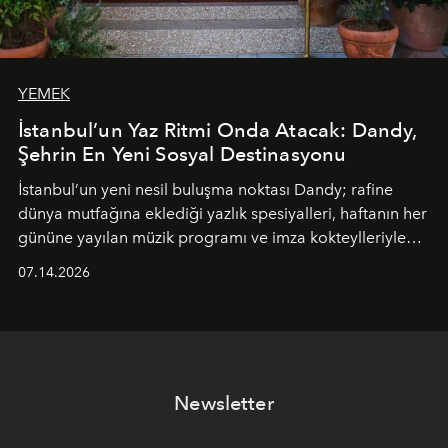
YEMEK
İstanbul’un Yaz Ritmi Onda Atacak: Dandy,
Şehrin En Yeni Sosyal Destinasyonu
İstanbul’un yeni nesil buluşma noktası
Dandy
; rafine
dünya mutfağına eklediği yazlık spesiyalleri, haftanın her
gününe yayılan müzik programı ve imza kokteylleriyle
yaz akşamlarını stil sahibi bir şehir ritüeline
07.14.2026
dönüştürüyor. Şehrin kozmopolit enerjisini "zahmetsiz
lüks" anlayışıyla buluşturan mekan; gurme lezzetleri, iyi
müziği ve açık havadaki özel puro alanını tek bir çatı
altında sunuyor.
Newsletter