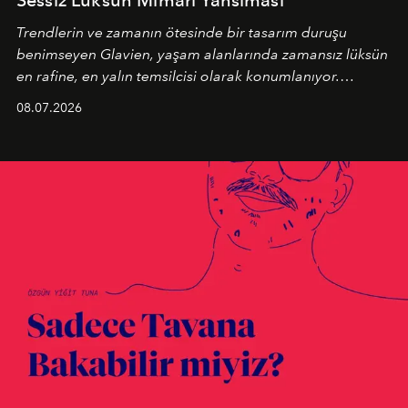
Trendlerin ve zamanın ötesinde bir tasarım duruşu
benimseyen
Glavien,
yaşam alanlarında zamansız lüksün
en rafine, en yalın temsilcisi olarak konumlanıyor.
Kusursuz malzeme kalitesini yüksek zanaatkarlıkla
08.07.2026
birleştiren marka; modern mimarinin sınırlarını zorlayan
en yeni seçkisiyle bu imza felsefesini mekanlara taşıyor.