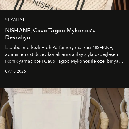
SEYAHAT
NISHANE, Cavo Tagoo Mykonos’u
Devralıyor
İstanbul merkezli High Perfumery markası NISHANE,
adanın en üst düzey konaklama anlayışıyla özdeşleşen
ikonik yamaç oteli Cavo Tagoo Mykonos ile özel bir yaz
iş birliğini hayata geçirdi. 25 Haziran 2026 itibarıyla
07.10.2026
başlayan bu özel aktivasyon, NISHANE’nin koku evrenini
Akdeniz’in en prestijli destinasyonlarından biriyle
buluşturarak markanın Cavo Tagoo’daki varlığını
sürükleyici ve mevsime özel bir deneyime dönüştürüyor.