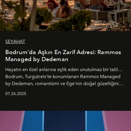
SEYAHAT
Bodrum’da Aşkın En Zarif Adresi: Rammos
Managed by Dedeman
Hayatın en özel anlarına eşlik eden unutulmaz bir tatil…
Bodrum, Turgutreis’te konumlanan Rammos Managed
by Dedeman, romantizmi ve Ege’nin doğal güzelliğini
aynı atmosferde buluşturarak balayı çiftlerinden özel
07.26.2025
kutlamalar planlayan misafirlere benzersiz bir deneyim
vadediyor.