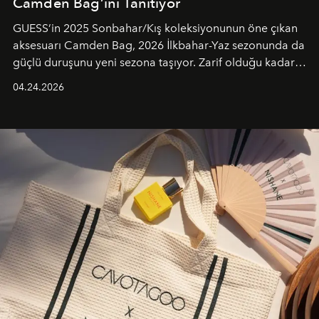
Camden Bag’ini Tanıtıyor
GUESS’in 2025 Sonbahar/Kış koleksiyonunun öne çıkan
aksesuarı Camden Bag, 2026 İlkbahar-Yaz sezonunda da
güçlü duruşunu yeni sezona taşıyor. Zarif olduğu kadar
güçlü ve özgüvenli kadınlar için tasarlanan Camden Bag,
04.24.2026
cazibenin, özgünlüğün ve modern bohem tavrın güçlü
bir ifadesi olarak öne çıkıyor.