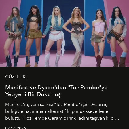
GÜZELLİK
Manifest ve Dyson'dan "Toz Pembe"ye
Yepyeni Bir Dokunuş
Manifest’in, yeni şarkısı "Toz Pembe" için Dyson iş
birliğiyle hazırlanan alternatif klip müzikseverlerle
buluştu. “Toz Pembe Ceramic Pink” adını taşıyan klip,
grubun enerjisini yansıtan renkli atmosferi, hareketli
07.24.2026