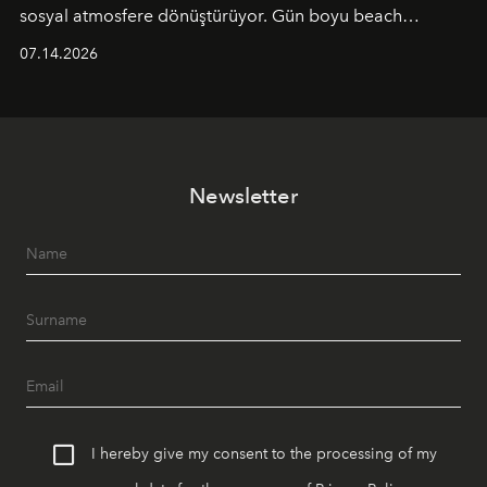
sosyal atmosfere dönüştürüyor. Gün boyu beach
alanında DJ performansları ve canlı müzik eşliğinde
07.14.2026
Ege’nin ritmi hissedilirken, akşamları ise Anadolu
mutfağını modern dokunuşlarla müzikle buluşturan
tematik gastronomi geceleri misafirlerle buluşuyor.
Paylaşıma, lezzete ve müziğe odaklanan bu özel
akşamlar, YAZ’ın sade lüks anlayışını gün batımından
Newsletter
geceye taşıyarak her hafta farklı bir deneyim sunuyor.
I hereby give my consent to the processing of my