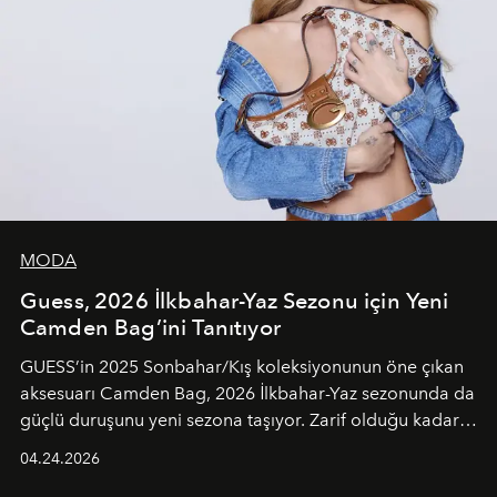
MODA
Guess, 2026 İlkbahar-Yaz Sezonu için Yeni
Camden Bag’ini Tanıtıyor
GUESS’in 2025 Sonbahar/Kış koleksiyonunun öne çıkan
aksesuarı Camden Bag, 2026 İlkbahar-Yaz sezonunda da
güçlü duruşunu yeni sezona taşıyor. Zarif olduğu kadar
güçlü ve özgüvenli kadınlar için tasarlanan Camden Bag,
04.24.2026
cazibenin, özgünlüğün ve modern bohem tavrın güçlü