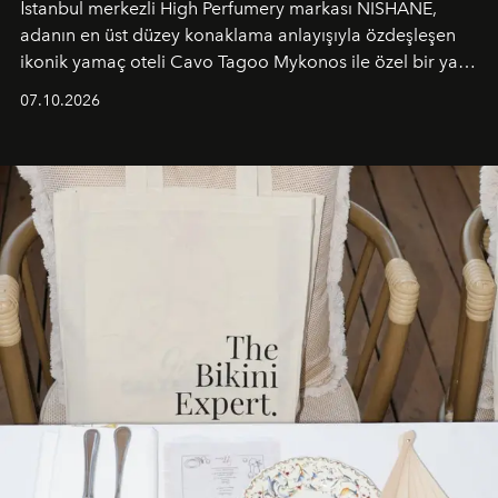
İstanbul merkezli High Perfumery markası NISHANE,
adanın en üst düzey konaklama anlayışıyla özdeşleşen
ikonik yamaç oteli Cavo Tagoo Mykonos ile özel bir yaz
iş birliğini hayata geçirdi. 25 Haziran 2026 itibarıyla
07.10.2026
başlayan bu özel aktivasyon, NISHANE’nin koku evrenini
Akdeniz’in en prestijli destinasyonlarından biriyle
buluşturarak markanın Cavo Tagoo’daki varlığını
sürükleyici ve mevsime özel bir deneyime dönüştürüyor.