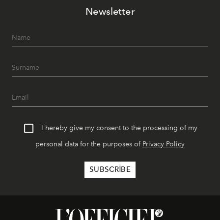
akşamlar, YAZ’ın sade lüks anlayışını gün batımından
Newsletter
geceye taşıyarak her hafta farklı bir deneyim sunuyor.
I hereby give my consent to the processing of my
personal data for the purposes of
Privacy Policy