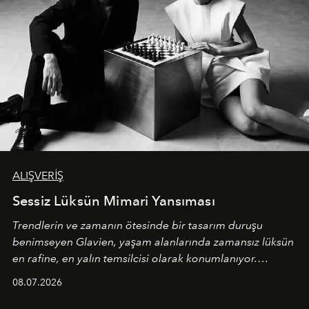
ALIŞVERİŞ
Sessiz Lüksün Mimari Yansıması
Trendlerin ve zamanın ötesinde bir tasarım duruşu
benimseyen
Glavien,
yaşam alanlarında zamansız lüksün
en rafine, en yalın temsilcisi olarak konumlanıyor.
Kusursuz malzeme kalitesini yüksek zanaatkarlıkla
08.07.2026
birleştiren marka; modern mimarinin sınırlarını zorlayan
en yeni seçkisiyle bu imza felsefesini mekanlara taşıyor.