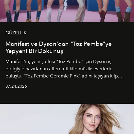
GÜZELLİK
Manifest ve Dyson'dan "Toz Pembe"ye
Yepyeni Bir Dokunuş
Manifest’in, yeni şarkısı "Toz Pembe" için Dyson iş
birliğiyle hazırlanan alternatif klip müzikseverlerle
buluştu. “Toz Pembe Ceramic Pink” adını taşıyan klip,
grubun enerjisini yansıtan renkli atmosferi, hareketli
07.24.2026
dans koreografileri ve güçlü stil dünyasıyla dikkat
çekerken, saç tasarımları da görsel anlatımın en önemli
unsurlarından biri olarak öne çıkıyor.