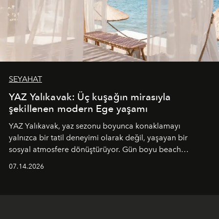
SEYAHAT
YAZ Yalıkavak: Üç kuşağın mirasıyla
şekillenen modern Ege yaşamı
YAZ Yalıkavak, yaz sezonu boyunca konaklamayı
yalnızca bir tatil deneyimi olarak değil, yaşayan bir
sosyal atmosfere dönüştürüyor. Gün boyu beach
alanında DJ performansları ve canlı müzik eşliğinde
07.14.2026
Ege’nin ritmi hissedilirken, akşamları ise Anadolu
mutfağını modern dokunuşlarla müzikle buluşturan
tematik gastronomi geceleri misafirlerle buluşuyor.
Paylaşıma, lezzete ve müziğe odaklanan bu özel