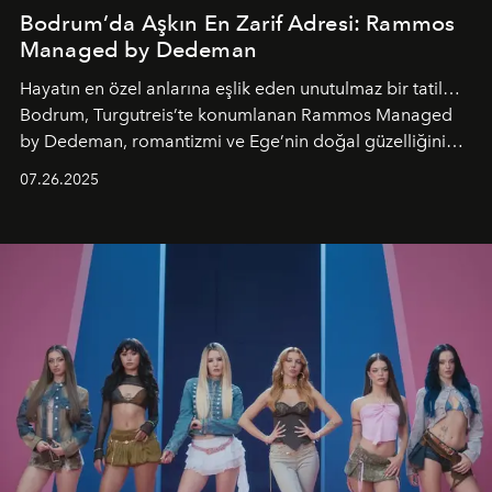
Bodrum’da Aşkın En Zarif Adresi: Rammos
Managed by Dedeman
Hayatın en özel anlarına eşlik eden unutulmaz bir tatil…
Bodrum, Turgutreis’te konumlanan Rammos Managed
by Dedeman, romantizmi ve Ege’nin doğal güzelliğini
aynı atmosferde buluşturarak balayı çiftlerinden özel
07.26.2025
kutlamalar planlayan misafirlere benzersiz bir deneyim
vadediyor.