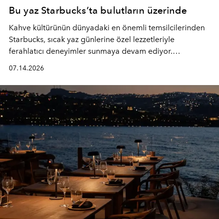
Bu yaz Starbucks’ta bulutların üzerinde
Kahve kültürünün dünyadaki en önemli temsilcilerinden
Starbucks, sıcak yaz günlerine özel lezzetleriyle
ferahlatıcı deneyimler sunmaya devam ediyor.
Starbucks’ın yenilenen yaz menüsüne geçtiğimiz yılın
07.14.2026
favori lezzetlerinden Tiramisu Ailesi geri dönerken,
yepyeni Cloud Frappuccino® Blended Beverage çeşitleri
ve yiyecek alternatifleri yazın keyfine lezzet katıyor.