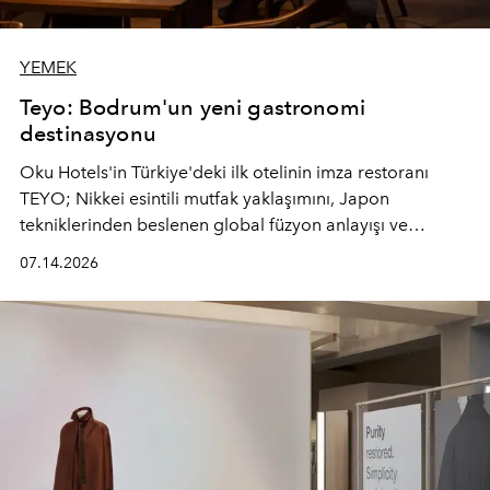
YEMEK
Teyo: Bodrum'un yeni gastronomi
destinasyonu
Oku Hotels'in Türkiye'deki ilk otelinin imza restoranı
TEYO; Nikkei esintili mutfak yaklaşımını, Japon
tekniklerinden beslenen global füzyon anlayışı ve
Ege'nin mevsimsel ürünleriyle buluşturarak çok duyulu
07.14.2026
bir gastronomi deneyimi sunuyor.