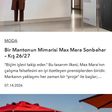
MODA
Bir Mantonun Mimarisi Max Mara Sonbahar
– Kış 26/27
“Biçim işlevi takip eder.” Bu tasarım ilkesi, Max Mara’nın
çalışma felsefesini en iyi özetleyen prensiplerden biridir.
Markanın yaklaşımı her zaman bir “proje” ile başlar;
kadının hayatındaki değişimleri gözlemlemek ve bu
07.14.2026
değişimi işlevsellik, zarafet ve yüksek zanaatkarlıkla
(savoir-faire) buluşan parçalara dönüştürmek.