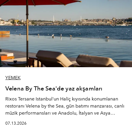
YEMEK
Velena By The Sea'de yaz akşamları
Rixos Tersane Istanbul'un Haliç kıyısında konumlanan
restoranı
Velena by the Sea
, gün batımı manzarası, canlı
müzik performansları ve Anadolu, İtalyan ve Asya
mutfaklarından ilham alan lezzetleriyle yaz boyunca
07.13.2026
İstanbul'un en özel buluşma noktalarından biri olmaya