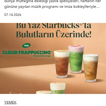
dünya mutfağına eklediği yazlık spesiyalleri, haftanın her
gününe yayılan müzik programı ve imza kokteylleriyle
yaz akşamlarını stil sahibi bir şehir ritüeline
07.14.2026
dönüştürüyor. Şehrin kozmopolit enerjisini "zahmetsiz
lüks" anlayışıyla buluşturan mekan; gurme lezzetleri, iyi
müziği ve açık havadaki özel puro alanını tek bir çatı
altında sunuyor.
YEMEK