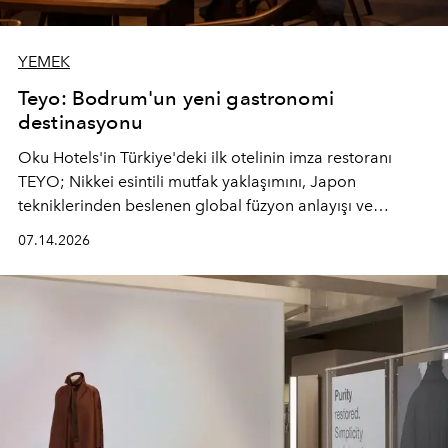
YEMEK
Teyo: Bodrum'un yeni gastronomi
destinasyonu
Oku Hotels'in Türkiye'deki ilk otelinin imza restoranı
TEYO; Nikkei esintili mutfak yaklaşımını, Japon
tekniklerinden beslenen global füzyon anlayışı ve
Ege'nin mevsimsel ürünleriyle buluşturarak çok duyulu
07.14.2026
bir gastronomi deneyimi sunuyor.