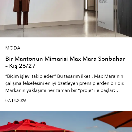
MODA
Bir Mantonun Mimarisi Max Mara Sonbahar
– Kış 26/27
“Biçim işlevi takip eder.” Bu tasarım ilkesi, Max Mara’nın
çalışma felsefesini en iyi özetleyen prensiplerden biridir.
Markanın yaklaşımı her zaman bir “proje” ile başlar;
kadının hayatındaki değişimleri gözlemlemek ve bu
07.14.2026
değişimi işlevsellik, zarafet ve yüksek zanaatkarlıkla
(savoir-faire) buluşan parçalara dönüştürmek.