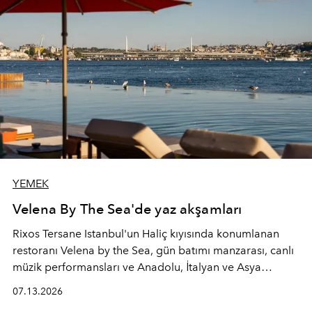
YEMEK
Velena By The Sea'de yaz akşamları
Rixos Tersane Istanbul'un Haliç kıyısında konumlanan
restoranı
Velena by the Sea
, gün batımı manzarası, canlı
müzik performansları ve Anadolu, İtalyan ve Asya
mutfaklarından ilham alan lezzetleriyle yaz boyunca
07.13.2026
İstanbul'un en özel buluşma noktalarından biri olmaya