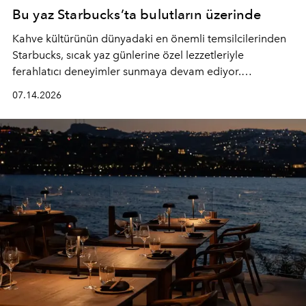
Bu yaz Starbucks’ta bulutların üzerinde
Kahve kültürünün dünyadaki en önemli temsilcilerinden
Starbucks, sıcak yaz günlerine özel lezzetleriyle
ferahlatıcı deneyimler sunmaya devam ediyor.
Starbucks’ın yenilenen yaz menüsüne geçtiğimiz yılın
07.14.2026
favori lezzetlerinden Tiramisu Ailesi geri dönerken,
yepyeni Cloud Frappuccino® Blended Beverage çeşitleri
ve yiyecek alternatifleri yazın keyfine lezzet katıyor.