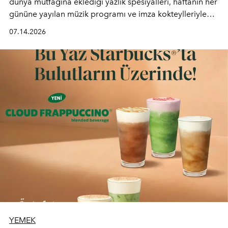
dünya mutfağına eklediği yazlık spesiyalleri, haftanın her
gününe yayılan müzik programı ve imza kokteylleriyle
yaz akşamlarını stil sahibi bir şehir ritüeline
07.14.2026
dönüştürüyor. Şehrin kozmopolit enerjisini "zahmetsiz
lüks" anlayışıyla buluşturan mekan; gurme lezzetleri, iyi
müziği ve açık havadaki özel puro alanını tek bir çatı
altında sunuyor.
YEMEK