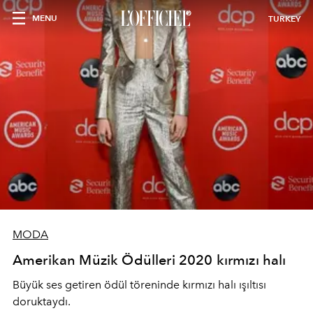
MENU
TURKEY
MODA
Amerikan Müzik Ödülleri 2020 kırmızı halı
Büyük ses getiren ödül töreninde kırmızı halı ışıltısı
doruktaydı.