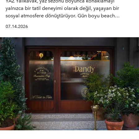
YAZ Yalıkavak, yaz sezonu boyunca konaklamayı
yalnızca bir tatil deneyimi olarak değil, yaşayan bir
sosyal atmosfere dönüştürüyor. Gün boyu beach
alanında DJ performansları ve canlı müzik eşliğinde
07.14.2026
Ege’nin ritmi hissedilirken, akşamları ise Anadolu
mutfağını modern dokunuşlarla müzikle buluşturan
tematik gastronomi geceleri misafirlerle buluşuyor.
Paylaşıma, lezzete ve müziğe odaklanan bu özel
akşamlar, YAZ’ın sade lüks anlayışını gün batımından
geceye taşıyarak her hafta farklı bir deneyim sunuyor.