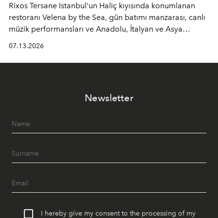
Rixos Tersane Istanbul'un Haliç kıyısında konumlanan
restoranı
Velena by the Sea
, gün batımı manzarası, canlı
müzik performansları ve Anadolu, İtalyan ve Asya
mutfaklarından ilham alan lezzetleriyle yaz boyunca
07.13.2026
İstanbul'un en özel buluşma noktalarından biri olmaya
devam ediyor.
Newsletter
I hereby give my consent to the processing of my