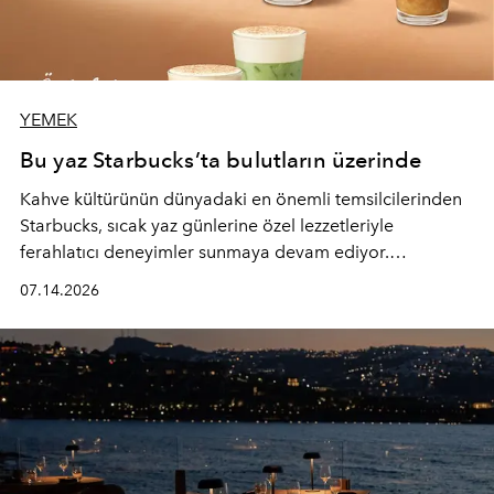
YEMEK
Bu yaz Starbucks’ta bulutların üzerinde
Kahve kültürünün dünyadaki en önemli temsilcilerinden
Starbucks, sıcak yaz günlerine özel lezzetleriyle
ferahlatıcı deneyimler sunmaya devam ediyor.
Starbucks’ın yenilenen yaz menüsüne geçtiğimiz yılın
07.14.2026
favori lezzetlerinden Tiramisu Ailesi geri dönerken,
yepyeni Cloud Frappuccino® Blended Beverage çeşitleri
ve yiyecek alternatifleri yazın keyfine lezzet katıyor.