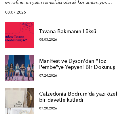
en rafine, en yalın temsilcisi olarak konumlanıyor.
Kusursuz malzeme kalitesini yüksek zanaatkarlıkla
08.07.2026
birleştiren marka; modern mimarinin sınırlarını zorlayan
en yeni seçkisiyle bu imza felsefesini mekanlara taşıyor.
Tavana Bakmanın Lüksü
08.03.2026
Manifest ve Dyson'dan "Toz
Pembe"ye Yepyeni Bir Dokunuş
07.24.2026
Calzedonia Bodrum’da yazı özel
bir davetle kutladı
07.20.2026