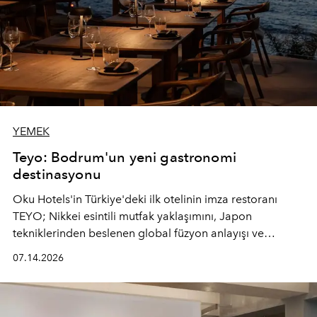
YEMEK
Teyo: Bodrum'un yeni gastronomi
destinasyonu
Oku Hotels'in Türkiye'deki ilk otelinin imza restoranı
TEYO; Nikkei esintili mutfak yaklaşımını, Japon
tekniklerinden beslenen global füzyon anlayışı ve
Ege'nin mevsimsel ürünleriyle buluşturarak çok duyulu
07.14.2026
bir gastronomi deneyimi sunuyor.