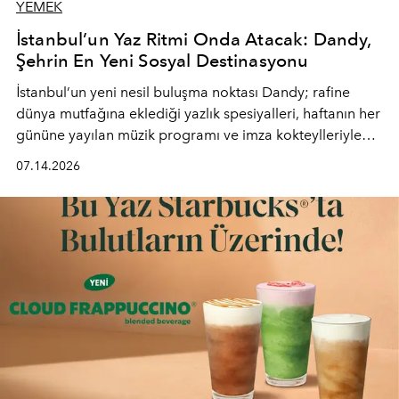
YEMEK
İstanbul’un Yaz Ritmi Onda Atacak: Dandy,
Şehrin En Yeni Sosyal Destinasyonu
İstanbul’un yeni nesil buluşma noktası
Dandy
; rafine
dünya mutfağına eklediği yazlık spesiyalleri, haftanın her
gününe yayılan müzik programı ve imza kokteylleriyle
yaz akşamlarını stil sahibi bir şehir ritüeline
07.14.2026
dönüştürüyor. Şehrin kozmopolit enerjisini "zahmetsiz
lüks" anlayışıyla buluşturan mekan; gurme lezzetleri, iyi
müziği ve açık havadaki özel puro alanını tek bir çatı
altında sunuyor.