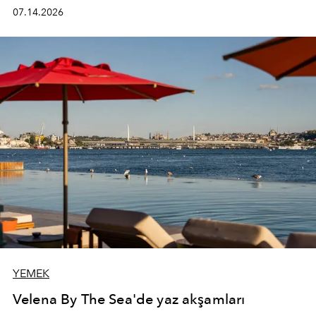
kadının hayatındaki değişimleri gözlemlemek ve bu
07.14.2026
değişimi işlevsellik, zarafet ve yüksek zanaatkarlıkla
(savoir-faire) buluşan parçalara dönüştürmek.
YEMEK
Velena By The Sea'de yaz akşamları