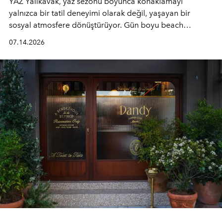
YAZ Yalıkavak, yaz sezonu boyunca konaklamayı
yalnızca bir tatil deneyimi olarak değil, yaşayan bir
sosyal atmosfere dönüştürüyor. Gün boyu beach
alanında DJ performansları ve canlı müzik eşliğinde
07.14.2026
Ege’nin ritmi hissedilirken, akşamları ise Anadolu
mutfağını modern dokunuşlarla müzikle buluşturan
tematik gastronomi geceleri misafirlerle buluşuyor.
Paylaşıma, lezzete ve müziğe odaklanan bu özel
akşamlar, YAZ’ın sade lüks anlayışını gün batımından
geceye taşıyarak her hafta farklı bir deneyim sunuyor.