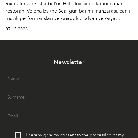
Rixos Tersane Istanbul'un Haliç kıyısında konumlanan
restoranı
Velena by the Sea
, gün batımı manzarası, canlı
müzik performansları ve Anadolu, İtalyan ve Asya
mutfaklarından ilham alan lezzetleriyle yaz boyunca
07.13.2026
İstanbul'un en özel buluşma noktalarından biri olmaya
devam ediyor.
Newsletter
I hereby give my consent to the processing of my