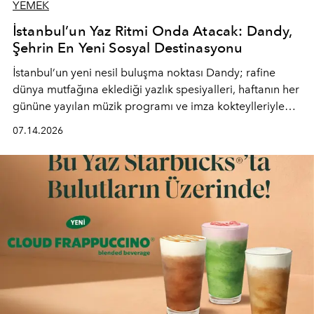
YEMEK
İstanbul’un Yaz Ritmi Onda Atacak: Dandy,
Şehrin En Yeni Sosyal Destinasyonu
İstanbul’un yeni nesil buluşma noktası
Dandy
; rafine
dünya mutfağına eklediği yazlık spesiyalleri, haftanın her
gününe yayılan müzik programı ve imza kokteylleriyle
yaz akşamlarını stil sahibi bir şehir ritüeline
07.14.2026
dönüştürüyor. Şehrin kozmopolit enerjisini "zahmetsiz
lüks" anlayışıyla buluşturan mekan; gurme lezzetleri, iyi
müziği ve açık havadaki özel puro alanını tek bir çatı
altında sunuyor.