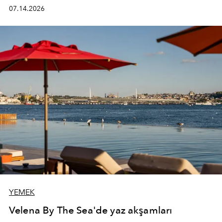
kadının hayatındaki değişimleri gözlemlemek ve bu
07.14.2026
değişimi işlevsellik, zarafet ve yüksek zanaatkarlıkla
(savoir-faire) buluşan parçalara dönüştürmek.
YEMEK
Velena By The Sea'de yaz akşamları