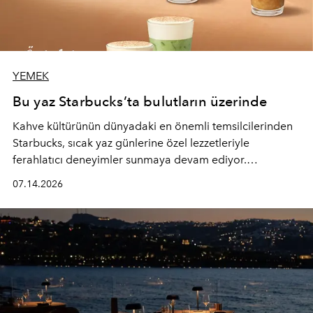
YEMEK
Bu yaz Starbucks’ta bulutların üzerinde
Kahve kültürünün dünyadaki en önemli temsilcilerinden
Starbucks, sıcak yaz günlerine özel lezzetleriyle
ferahlatıcı deneyimler sunmaya devam ediyor.
Starbucks’ın yenilenen yaz menüsüne geçtiğimiz yılın
07.14.2026
favori lezzetlerinden Tiramisu Ailesi geri dönerken,
yepyeni Cloud Frappuccino® Blended Beverage çeşitleri
ve yiyecek alternatifleri yazın keyfine lezzet katıyor.