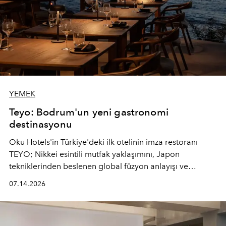
YEMEK
Teyo: Bodrum'un yeni gastronomi
destinasyonu
Oku Hotels'in Türkiye'deki ilk otelinin imza restoranı
TEYO; Nikkei esintili mutfak yaklaşımını, Japon
tekniklerinden beslenen global füzyon anlayışı ve
Ege'nin mevsimsel ürünleriyle buluşturarak çok duyulu
07.14.2026
bir gastronomi deneyimi sunuyor.