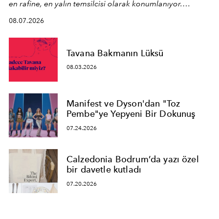
en rafine, en yalın temsilcisi olarak konumlanıyor.
Kusursuz malzeme kalitesini yüksek zanaatkarlıkla
08.07.2026
birleştiren marka; modern mimarinin sınırlarını zorlayan
en yeni seçkisiyle bu imza felsefesini mekanlara taşıyor.
Tavana Bakmanın Lüksü
08.03.2026
Manifest ve Dyson'dan "Toz
Pembe"ye Yepyeni Bir Dokunuş
07.24.2026
Calzedonia Bodrum’da yazı özel
bir davetle kutladı
07.20.2026