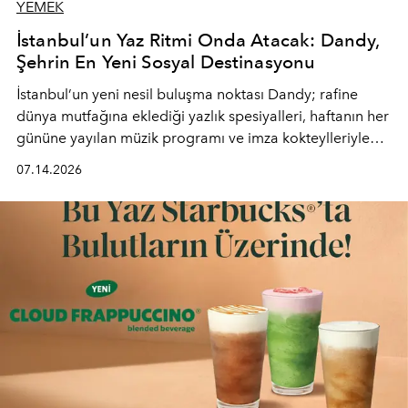
YEMEK
İstanbul’un Yaz Ritmi Onda Atacak: Dandy,
Şehrin En Yeni Sosyal Destinasyonu
İstanbul’un yeni nesil buluşma noktası
Dandy
; rafine
dünya mutfağına eklediği yazlık spesiyalleri, haftanın her
gününe yayılan müzik programı ve imza kokteylleriyle
yaz akşamlarını stil sahibi bir şehir ritüeline
07.14.2026
dönüştürüyor. Şehrin kozmopolit enerjisini "zahmetsiz
lüks" anlayışıyla buluşturan mekan; gurme lezzetleri, iyi
müziği ve açık havadaki özel puro alanını tek bir çatı
altında sunuyor.