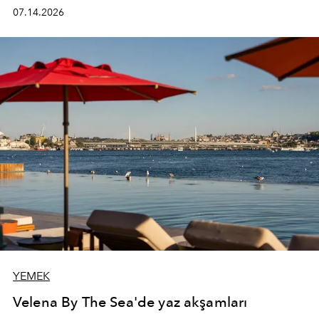
kadının hayatındaki değişimleri gözlemlemek ve bu
07.14.2026
değişimi işlevsellik, zarafet ve yüksek zanaatkarlıkla
(savoir-faire) buluşan parçalara dönüştürmek.
YEMEK
Velena By The Sea'de yaz akşamları