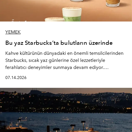
YEMEK
Bu yaz Starbucks’ta bulutların üzerinde
Kahve kültürünün dünyadaki en önemli temsilcilerinden
Starbucks, sıcak yaz günlerine özel lezzetleriyle
ferahlatıcı deneyimler sunmaya devam ediyor.
Starbucks’ın yenilenen yaz menüsüne geçtiğimiz yılın
07.14.2026
favori lezzetlerinden Tiramisu Ailesi geri dönerken,
yepyeni Cloud Frappuccino® Blended Beverage çeşitleri
ve yiyecek alternatifleri yazın keyfine lezzet katıyor.