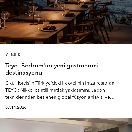
YEMEK
Teyo: Bodrum'un yeni gastronomi
destinasyonu
Oku Hotels'in Türkiye'deki ilk otelinin imza restoranı
TEYO; Nikkei esintili mutfak yaklaşımını, Japon
tekniklerinden beslenen global füzyon anlayışı ve
Ege'nin mevsimsel ürünleriyle buluşturarak çok duyulu
07.14.2026
bir gastronomi deneyimi sunuyor.