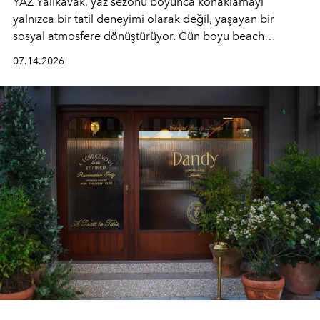
YAZ Yalıkavak, yaz sezonu boyunca konaklamayı
yalnızca bir tatil deneyimi olarak değil, yaşayan bir
sosyal atmosfere dönüştürüyor. Gün boyu beach
alanında DJ performansları ve canlı müzik eşliğinde
07.14.2026
Ege’nin ritmi hissedilirken, akşamları ise Anadolu
mutfağını modern dokunuşlarla müzikle buluşturan
tematik gastronomi geceleri misafirlerle buluşuyor.
Paylaşıma, lezzete ve müziğe odaklanan bu özel
akşamlar, YAZ’ın sade lüks anlayışını gün batımından
geceye taşıyarak her hafta farklı bir deneyim sunuyor.