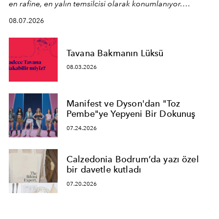
en rafine, en yalın temsilcisi olarak konumlanıyor.
Kusursuz malzeme kalitesini yüksek zanaatkarlıkla
08.07.2026
birleştiren marka; modern mimarinin sınırlarını zorlayan
en yeni seçkisiyle bu imza felsefesini mekanlara taşıyor.
Tavana Bakmanın Lüksü
08.03.2026
Manifest ve Dyson'dan "Toz
Pembe"ye Yepyeni Bir Dokunuş
07.24.2026
Calzedonia Bodrum’da yazı özel
bir davetle kutladı
07.20.2026