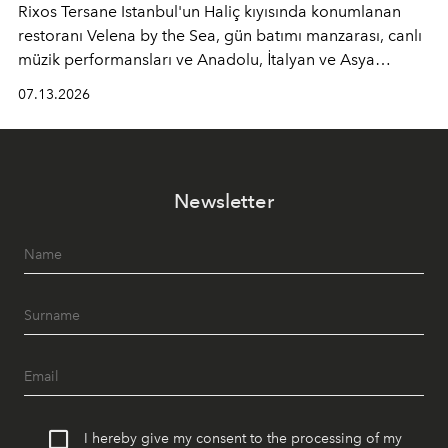
Rixos Tersane Istanbul'un Haliç kıyısında konumlanan
restoranı
Velena by the Sea
, gün batımı manzarası, canlı
müzik performansları ve Anadolu, İtalyan ve Asya
mutfaklarından ilham alan lezzetleriyle yaz boyunca
07.13.2026
İstanbul'un en özel buluşma noktalarından biri olmaya
devam ediyor.
Newsletter
I hereby give my consent to the processing of my