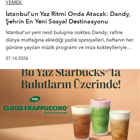
YEMEK
İstanbul’un Yaz Ritmi Onda Atacak: Dandy,
Şehrin En Yeni Sosyal Destinasyonu
İstanbul’un yeni nesil buluşma noktası
Dandy
; rafine
dünya mutfağına eklediği yazlık spesiyalleri, haftanın her
gününe yayılan müzik programı ve imza kokteylleriyle
yaz akşamlarını stil sahibi bir şehir ritüeline
07.14.2026
dönüştürüyor. Şehrin kozmopolit enerjisini "zahmetsiz
lüks" anlayışıyla buluşturan mekan; gurme lezzetleri, iyi
müziği ve açık havadaki özel puro alanını tek bir çatı
altında sunuyor.