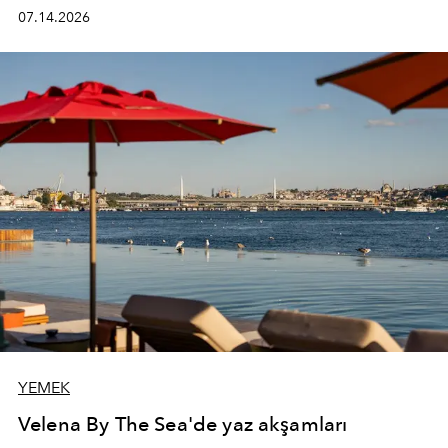
kadının hayatındaki değişimleri gözlemlemek ve bu
07.14.2026
değişimi işlevsellik, zarafet ve yüksek zanaatkarlıkla
(savoir-faire) buluşan parçalara dönüştürmek.
YEMEK
Velena By The Sea'de yaz akşamları