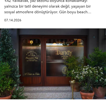
YAZ Yalıkavak, yaz sezonu boyunca konaklamayı
yalnızca bir tatil deneyimi olarak değil, yaşayan bir
sosyal atmosfere dönüştürüyor. Gün boyu beach
alanında DJ performansları ve canlı müzik eşliğinde
07.14.2026
Ege’nin ritmi hissedilirken, akşamları ise Anadolu
mutfağını modern dokunuşlarla müzikle buluşturan
tematik gastronomi geceleri misafirlerle buluşuyor.
Paylaşıma, lezzete ve müziğe odaklanan bu özel
akşamlar, YAZ’ın sade lüks anlayışını gün batımından
geceye taşıyarak her hafta farklı bir deneyim sunuyor.