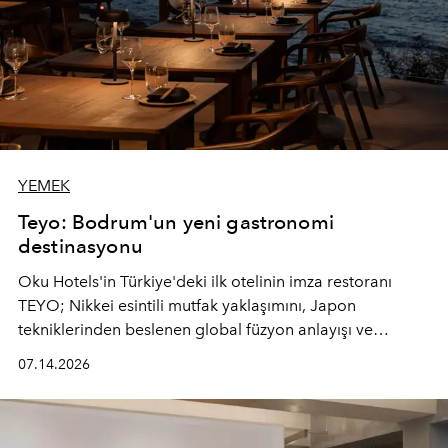
YEMEK
Teyo: Bodrum'un yeni gastronomi
destinasyonu
Oku Hotels'in Türkiye'deki ilk otelinin imza restoranı
TEYO; Nikkei esintili mutfak yaklaşımını, Japon
tekniklerinden beslenen global füzyon anlayışı ve
Ege'nin mevsimsel ürünleriyle buluşturarak çok duyulu
07.14.2026
bir gastronomi deneyimi sunuyor.