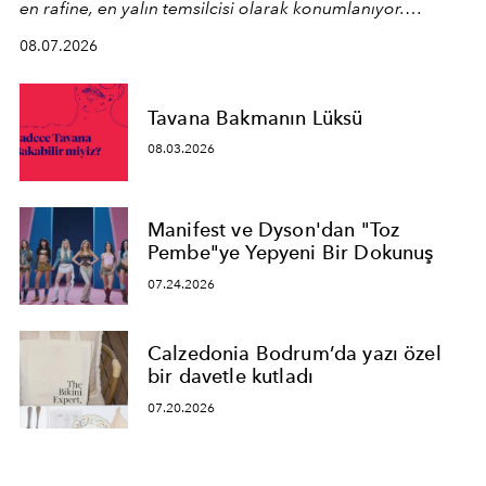
en rafine, en yalın temsilcisi olarak konumlanıyor.
Kusursuz malzeme kalitesini yüksek zanaatkarlıkla
08.07.2026
birleştiren marka; modern mimarinin sınırlarını zorlayan
en yeni seçkisiyle bu imza felsefesini mekanlara taşıyor.
Tavana Bakmanın Lüksü
08.03.2026
Manifest ve Dyson'dan "Toz
Pembe"ye Yepyeni Bir Dokunuş
07.24.2026
Calzedonia Bodrum’da yazı özel
bir davetle kutladı
07.20.2026