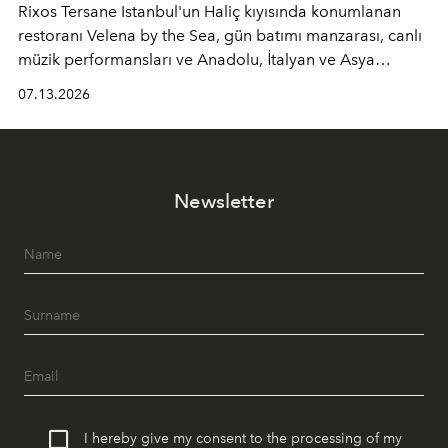
Rixos Tersane Istanbul'un Haliç kıyısında konumlanan
restoranı
Velena by the Sea
, gün batımı manzarası, canlı
müzik performansları ve Anadolu, İtalyan ve Asya
mutfaklarından ilham alan lezzetleriyle yaz boyunca
07.13.2026
İstanbul'un en özel buluşma noktalarından biri olmaya
devam ediyor.
Newsletter
I hereby give my consent to the processing of my