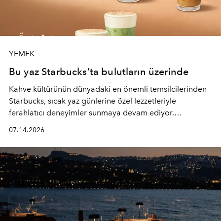
YEMEK
Bu yaz Starbucks’ta bulutların üzerinde
Kahve kültürünün dünyadaki en önemli temsilcilerinden
Starbucks, sıcak yaz günlerine özel lezzetleriyle
ferahlatıcı deneyimler sunmaya devam ediyor.
Starbucks’ın yenilenen yaz menüsüne geçtiğimiz yılın
07.14.2026
favori lezzetlerinden Tiramisu Ailesi geri dönerken,
yepyeni Cloud Frappuccino® Blended Beverage çeşitleri
ve yiyecek alternatifleri yazın keyfine lezzet katıyor.