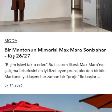
MODA
Bir Mantonun Mimarisi Max Mara Sonbahar
– Kış 26/27
“Biçim işlevi takip eder.” Bu tasarım ilkesi, Max Mara’nın
çalışma felsefesini en iyi özetleyen prensiplerden biridir.
Markanın yaklaşımı her zaman bir “proje” ile başlar;
kadının hayatındaki değişimleri gözlemlemek ve bu
07.14.2026
değişimi işlevsellik, zarafet ve yüksek zanaatkarlıkla
(savoir-faire) buluşan parçalara dönüştürmek.