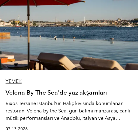
YEMEK
Velena By The Sea'de yaz akşamları
Rixos Tersane Istanbul'un Haliç kıyısında konumlanan
restoranı
Velena by the Sea
, gün batımı manzarası, canlı
müzik performansları ve Anadolu, İtalyan ve Asya
mutfaklarından ilham alan lezzetleriyle yaz boyunca
07.13.2026
İstanbul'un en özel buluşma noktalarından biri olmaya