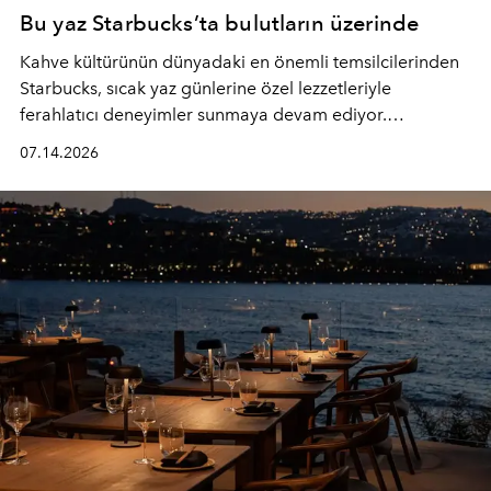
Bu yaz Starbucks’ta bulutların üzerinde
Kahve kültürünün dünyadaki en önemli temsilcilerinden
Starbucks, sıcak yaz günlerine özel lezzetleriyle
ferahlatıcı deneyimler sunmaya devam ediyor.
Starbucks’ın yenilenen yaz menüsüne geçtiğimiz yılın
07.14.2026
favori lezzetlerinden Tiramisu Ailesi geri dönerken,
yepyeni Cloud Frappuccino® Blended Beverage çeşitleri
ve yiyecek alternatifleri yazın keyfine lezzet katıyor.