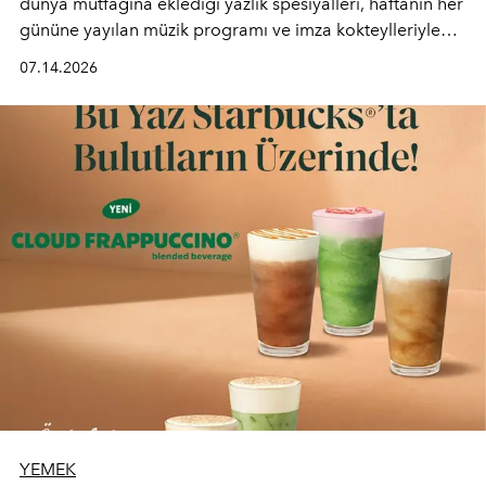
dünya mutfağına eklediği yazlık spesiyalleri, haftanın her
gününe yayılan müzik programı ve imza kokteylleriyle
yaz akşamlarını stil sahibi bir şehir ritüeline
07.14.2026
dönüştürüyor. Şehrin kozmopolit enerjisini "zahmetsiz
lüks" anlayışıyla buluşturan mekan; gurme lezzetleri, iyi
müziği ve açık havadaki özel puro alanını tek bir çatı
altında sunuyor.
YEMEK