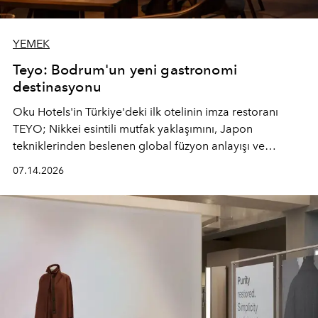
YEMEK
Teyo: Bodrum'un yeni gastronomi
destinasyonu
Oku Hotels'in Türkiye'deki ilk otelinin imza restoranı
TEYO; Nikkei esintili mutfak yaklaşımını, Japon
tekniklerinden beslenen global füzyon anlayışı ve
Ege'nin mevsimsel ürünleriyle buluşturarak çok duyulu
07.14.2026
bir gastronomi deneyimi sunuyor.