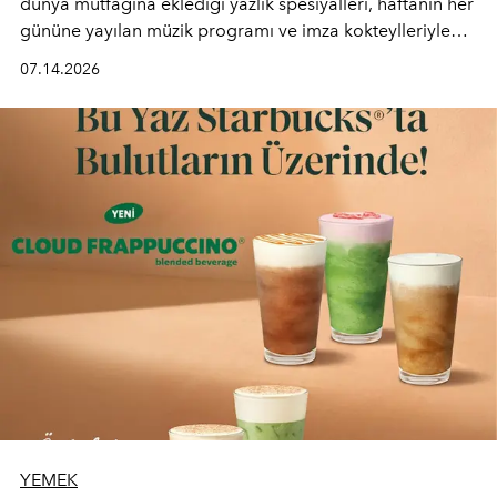
dünya mutfağına eklediği yazlık spesiyalleri, haftanın her
gününe yayılan müzik programı ve imza kokteylleriyle
yaz akşamlarını stil sahibi bir şehir ritüeline
07.14.2026
dönüştürüyor. Şehrin kozmopolit enerjisini "zahmetsiz
lüks" anlayışıyla buluşturan mekan; gurme lezzetleri, iyi
müziği ve açık havadaki özel puro alanını tek bir çatı
altında sunuyor.
YEMEK