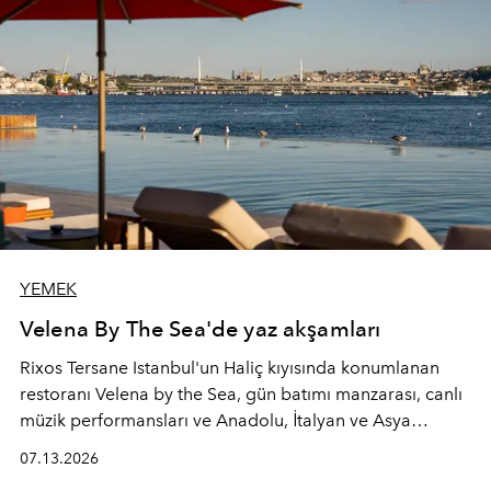
YEMEK
Velena By The Sea'de yaz akşamları
Rixos Tersane Istanbul'un Haliç kıyısında konumlanan
restoranı
Velena by the Sea
, gün batımı manzarası, canlı
müzik performansları ve Anadolu, İtalyan ve Asya
mutfaklarından ilham alan lezzetleriyle yaz boyunca
07.13.2026
İstanbul'un en özel buluşma noktalarından biri olmaya