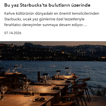
Bu yaz Starbucks’ta bulutların üzerinde
Kahve kültürünün dünyadaki en önemli temsilcilerinden
Starbucks, sıcak yaz günlerine özel lezzetleriyle
ferahlatıcı deneyimler sunmaya devam ediyor.
Starbucks’ın yenilenen yaz menüsüne geçtiğimiz yılın
07.14.2026
favori lezzetlerinden Tiramisu Ailesi geri dönerken,
yepyeni Cloud Frappuccino® Blended Beverage çeşitleri
ve yiyecek alternatifleri yazın keyfine lezzet katıyor.