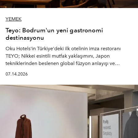
YEMEK
Teyo: Bodrum'un yeni gastronomi
destinasyonu
Oku Hotels'in Türkiye'deki ilk otelinin imza restoranı
TEYO; Nikkei esintili mutfak yaklaşımını, Japon
tekniklerinden beslenen global füzyon anlayışı ve
Ege'nin mevsimsel ürünleriyle buluşturarak çok duyulu
07.14.2026
bir gastronomi deneyimi sunuyor.