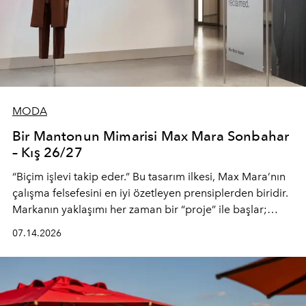
MODA
Bir Mantonun Mimarisi Max Mara Sonbahar
– Kış 26/27
“Biçim işlevi takip eder.” Bu tasarım ilkesi, Max Mara’nın
çalışma felsefesini en iyi özetleyen prensiplerden biridir.
Markanın yaklaşımı her zaman bir “proje” ile başlar;
kadının hayatındaki değişimleri gözlemlemek ve bu
07.14.2026
değişimi işlevsellik, zarafet ve yüksek zanaatkarlıkla
(savoir-faire) buluşan parçalara dönüştürmek.