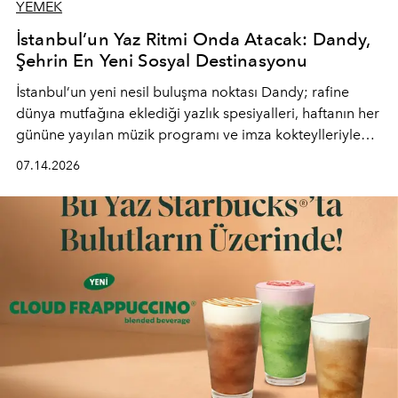
YEMEK
İstanbul’un Yaz Ritmi Onda Atacak: Dandy,
Şehrin En Yeni Sosyal Destinasyonu
İstanbul’un yeni nesil buluşma noktası
Dandy
; rafine
dünya mutfağına eklediği yazlık spesiyalleri, haftanın her
gününe yayılan müzik programı ve imza kokteylleriyle
yaz akşamlarını stil sahibi bir şehir ritüeline
07.14.2026
dönüştürüyor. Şehrin kozmopolit enerjisini "zahmetsiz
lüks" anlayışıyla buluşturan mekan; gurme lezzetleri, iyi
müziği ve açık havadaki özel puro alanını tek bir çatı
altında sunuyor.