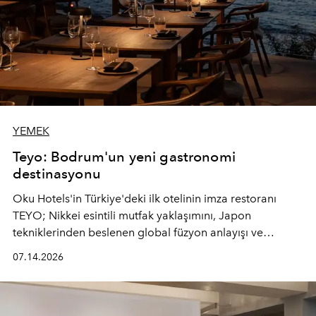
YEMEK
Teyo: Bodrum'un yeni gastronomi
destinasyonu
Oku Hotels'in Türkiye'deki ilk otelinin imza restoranı
TEYO; Nikkei esintili mutfak yaklaşımını, Japon
tekniklerinden beslenen global füzyon anlayışı ve
Ege'nin mevsimsel ürünleriyle buluşturarak çok duyulu
07.14.2026
bir gastronomi deneyimi sunuyor.