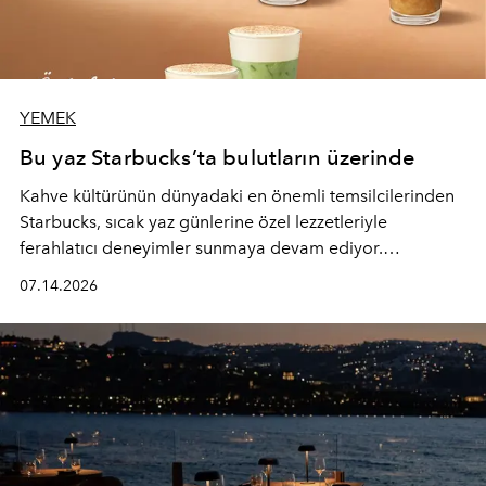
YEMEK
Bu yaz Starbucks’ta bulutların üzerinde
Kahve kültürünün dünyadaki en önemli temsilcilerinden
Starbucks, sıcak yaz günlerine özel lezzetleriyle
ferahlatıcı deneyimler sunmaya devam ediyor.
Starbucks’ın yenilenen yaz menüsüne geçtiğimiz yılın
07.14.2026
favori lezzetlerinden Tiramisu Ailesi geri dönerken,
yepyeni Cloud Frappuccino® Blended Beverage çeşitleri
ve yiyecek alternatifleri yazın keyfine lezzet katıyor.