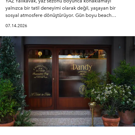
YAZ Yalıkavak, yaz sezonu boyunca konaklamayı
yalnızca bir tatil deneyimi olarak değil, yaşayan bir
sosyal atmosfere dönüştürüyor. Gün boyu beach
alanında DJ performansları ve canlı müzik eşliğinde
07.14.2026
Ege’nin ritmi hissedilirken, akşamları ise Anadolu
mutfağını modern dokunuşlarla müzikle buluşturan
tematik gastronomi geceleri misafirlerle buluşuyor.
Paylaşıma, lezzete ve müziğe odaklanan bu özel
akşamlar, YAZ’ın sade lüks anlayışını gün batımından
geceye taşıyarak her hafta farklı bir deneyim sunuyor.