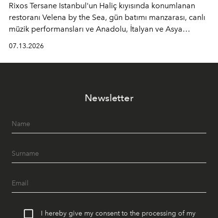
Rixos Tersane Istanbul'un Haliç kıyısında konumlanan
restoranı
Velena by the Sea
, gün batımı manzarası, canlı
müzik performansları ve Anadolu, İtalyan ve Asya
mutfaklarından ilham alan lezzetleriyle yaz boyunca
07.13.2026
İstanbul'un en özel buluşma noktalarından biri olmaya
devam ediyor.
Newsletter
I hereby give my consent to the processing of my