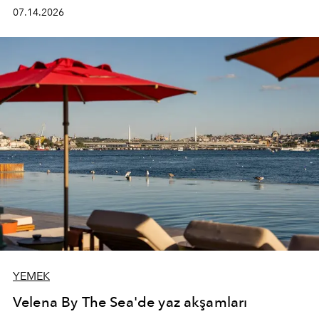
kadının hayatındaki değişimleri gözlemlemek ve bu
07.14.2026
değişimi işlevsellik, zarafet ve yüksek zanaatkarlıkla
(savoir-faire) buluşan parçalara dönüştürmek.
YEMEK
Velena By The Sea'de yaz akşamları