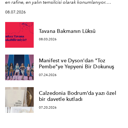
en rafine, en yalın temsilcisi olarak konumlanıyor.
Kusursuz malzeme kalitesini yüksek zanaatkarlıkla
08.07.2026
birleştiren marka; modern mimarinin sınırlarını zorlayan
en yeni seçkisiyle bu imza felsefesini mekanlara taşıyor.
Tavana Bakmanın Lüksü
08.03.2026
Manifest ve Dyson'dan "Toz
Pembe"ye Yepyeni Bir Dokunuş
07.24.2026
Calzedonia Bodrum’da yazı özel
bir davetle kutladı
07.20.2026