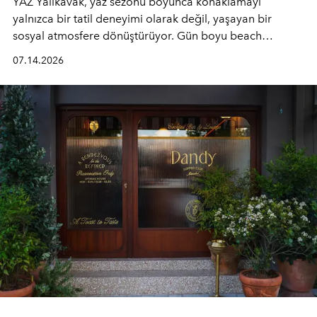
YAZ Yalıkavak, yaz sezonu boyunca konaklamayı
yalnızca bir tatil deneyimi olarak değil, yaşayan bir
sosyal atmosfere dönüştürüyor. Gün boyu beach
alanında DJ performansları ve canlı müzik eşliğinde
07.14.2026
Ege’nin ritmi hissedilirken, akşamları ise Anadolu
mutfağını modern dokunuşlarla müzikle buluşturan
tematik gastronomi geceleri misafirlerle buluşuyor.
Paylaşıma, lezzete ve müziğe odaklanan bu özel
akşamlar, YAZ’ın sade lüks anlayışını gün batımından
geceye taşıyarak her hafta farklı bir deneyim sunuyor.