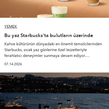
YEMEK
Bu yaz Starbucks’ta bulutların üzerinde
Kahve kültürünün dünyadaki en önemli temsilcilerinden
Starbucks, sıcak yaz günlerine özel lezzetleriyle
ferahlatıcı deneyimler sunmaya devam ediyor.
Starbucks’ın yenilenen yaz menüsüne geçtiğimiz yılın
07.14.2026
favori lezzetlerinden Tiramisu Ailesi geri dönerken,
yepyeni Cloud Frappuccino® Blended Beverage çeşitleri
ve yiyecek alternatifleri yazın keyfine lezzet katıyor.