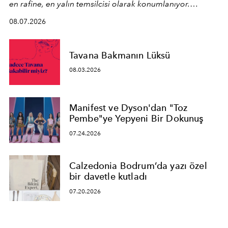
en rafine, en yalın temsilcisi olarak konumlanıyor.
Kusursuz malzeme kalitesini yüksek zanaatkarlıkla
08.07.2026
birleştiren marka; modern mimarinin sınırlarını zorlayan
en yeni seçkisiyle bu imza felsefesini mekanlara taşıyor.
Tavana Bakmanın Lüksü
08.03.2026
Manifest ve Dyson'dan "Toz
Pembe"ye Yepyeni Bir Dokunuş
07.24.2026
Calzedonia Bodrum’da yazı özel
bir davetle kutladı
07.20.2026