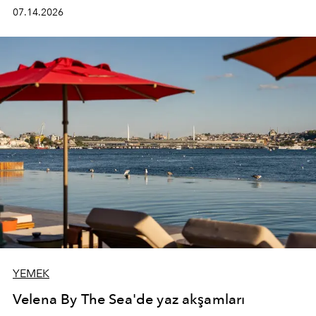
kadının hayatındaki değişimleri gözlemlemek ve bu
07.14.2026
değişimi işlevsellik, zarafet ve yüksek zanaatkarlıkla
(savoir-faire) buluşan parçalara dönüştürmek.
YEMEK
Velena By The Sea'de yaz akşamları