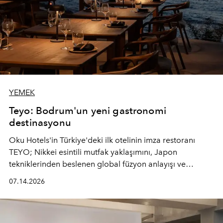
YEMEK
Teyo: Bodrum'un yeni gastronomi
destinasyonu
Oku Hotels'in Türkiye'deki ilk otelinin imza restoranı
TEYO; Nikkei esintili mutfak yaklaşımını, Japon
tekniklerinden beslenen global füzyon anlayışı ve
Ege'nin mevsimsel ürünleriyle buluşturarak çok duyulu
07.14.2026
bir gastronomi deneyimi sunuyor.