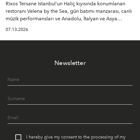
Rixos Tersane Istanbul'un Haliç kıyısında konumlanan
restoranı
Velena by the Sea
, gün batımı manzarası, canlı
müzik performansları ve Anadolu, İtalyan ve Asya
mutfaklarından ilham alan lezzetleriyle yaz boyunca
07.13.2026
İstanbul'un en özel buluşma noktalarından biri olmaya
devam ediyor.
Newsletter
I hereby give my consent to the processing of my