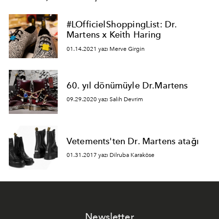
#LOfficielShoppingList: Dr.
Martens x Keith Haring
01.14.2021 yazı Merve Girgin
60. yıl dönümüyle Dr.Martens
09.29.2020 yazı Salih Devrim
Vetements'ten Dr. Martens atağı
01.31.2017 yazı Dilruba Karaköse
Newsletter