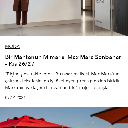
MODA
Bir Mantonun Mimarisi Max Mara Sonbahar
– Kış 26/27
“Biçim işlevi takip eder.” Bu tasarım ilkesi, Max Mara’nın
çalışma felsefesini en iyi özetleyen prensiplerden biridir.
Markanın yaklaşımı her zaman bir “proje” ile başlar;
kadının hayatındaki değişimleri gözlemlemek ve bu
07.14.2026
değişimi işlevsellik, zarafet ve yüksek zanaatkarlıkla
(savoir-faire) buluşan parçalara dönüştürmek.