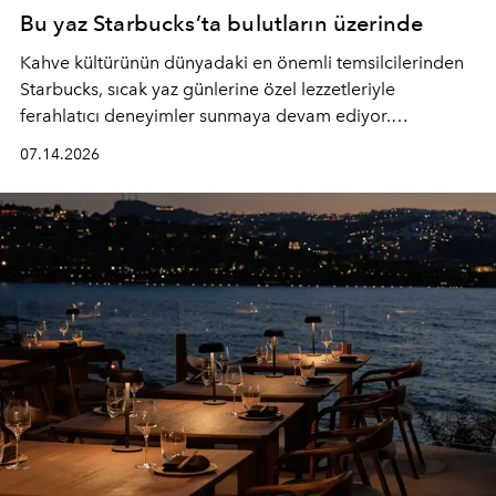
Bu yaz Starbucks’ta bulutların üzerinde
Kahve kültürünün dünyadaki en önemli temsilcilerinden
Starbucks, sıcak yaz günlerine özel lezzetleriyle
ferahlatıcı deneyimler sunmaya devam ediyor.
Starbucks’ın yenilenen yaz menüsüne geçtiğimiz yılın
07.14.2026
favori lezzetlerinden Tiramisu Ailesi geri dönerken,
yepyeni Cloud Frappuccino® Blended Beverage çeşitleri
ve yiyecek alternatifleri yazın keyfine lezzet katıyor.