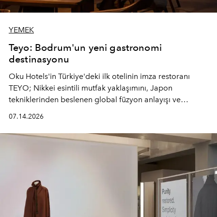
YEMEK
Teyo: Bodrum'un yeni gastronomi
destinasyonu
Oku Hotels'in Türkiye'deki ilk otelinin imza restoranı
TEYO; Nikkei esintili mutfak yaklaşımını, Japon
tekniklerinden beslenen global füzyon anlayışı ve
Ege'nin mevsimsel ürünleriyle buluşturarak çok duyulu
07.14.2026
bir gastronomi deneyimi sunuyor.