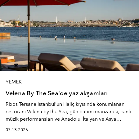
YEMEK
Velena By The Sea'de yaz akşamları
Rixos Tersane Istanbul'un Haliç kıyısında konumlanan
restoranı
Velena by the Sea
, gün batımı manzarası, canlı
müzik performansları ve Anadolu, İtalyan ve Asya
mutfaklarından ilham alan lezzetleriyle yaz boyunca
07.13.2026
İstanbul'un en özel buluşma noktalarından biri olmaya