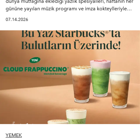
dünya mutfağına eklediği yazlık spesiyalleri, haftanın her
gününe yayılan müzik programı ve imza kokteylleriyle
yaz akşamlarını stil sahibi bir şehir ritüeline
07.14.2026
dönüştürüyor. Şehrin kozmopolit enerjisini "zahmetsiz
lüks" anlayışıyla buluşturan mekan; gurme lezzetleri, iyi
müziği ve açık havadaki özel puro alanını tek bir çatı
altında sunuyor.
YEMEK