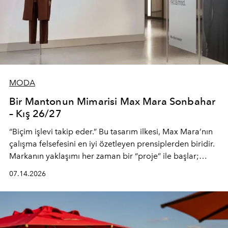
MODA
Bir Mantonun Mimarisi Max Mara Sonbahar
– Kış 26/27
“Biçim işlevi takip eder.” Bu tasarım ilkesi, Max Mara’nın
çalışma felsefesini en iyi özetleyen prensiplerden biridir.
Markanın yaklaşımı her zaman bir “proje” ile başlar;
kadının hayatındaki değişimleri gözlemlemek ve bu
07.14.2026
değişimi işlevsellik, zarafet ve yüksek zanaatkarlıkla
(savoir-faire) buluşan parçalara dönüştürmek.