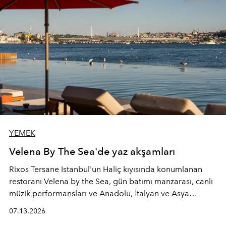
YEMEK
Velena By The Sea'de yaz akşamları
Rixos Tersane Istanbul'un Haliç kıyısında konumlanan
restoranı
Velena by the Sea
, gün batımı manzarası, canlı
müzik performansları ve Anadolu, İtalyan ve Asya
mutfaklarından ilham alan lezzetleriyle yaz boyunca
07.13.2026
İstanbul'un en özel buluşma noktalarından biri olmaya