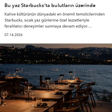
Bu yaz Starbucks’ta bulutların üzerinde
Kahve kültürünün dünyadaki en önemli temsilcilerinden
Starbucks, sıcak yaz günlerine özel lezzetleriyle
ferahlatıcı deneyimler sunmaya devam ediyor.
Starbucks’ın yenilenen yaz menüsüne geçtiğimiz yılın
07.14.2026
favori lezzetlerinden Tiramisu Ailesi geri dönerken,
yepyeni Cloud Frappuccino® Blended Beverage çeşitleri
ve yiyecek alternatifleri yazın keyfine lezzet katıyor.