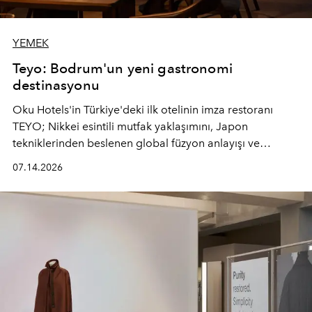
YEMEK
Teyo: Bodrum'un yeni gastronomi
destinasyonu
Oku Hotels'in Türkiye'deki ilk otelinin imza restoranı
TEYO; Nikkei esintili mutfak yaklaşımını, Japon
tekniklerinden beslenen global füzyon anlayışı ve
Ege'nin mevsimsel ürünleriyle buluşturarak çok duyulu
07.14.2026
bir gastronomi deneyimi sunuyor.