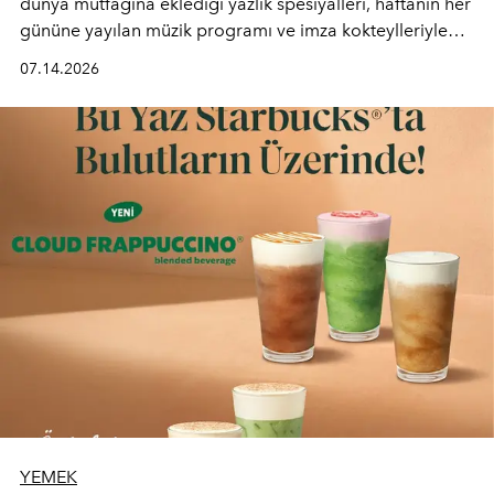
dünya mutfağına eklediği yazlık spesiyalleri, haftanın her
gününe yayılan müzik programı ve imza kokteylleriyle
yaz akşamlarını stil sahibi bir şehir ritüeline
07.14.2026
dönüştürüyor. Şehrin kozmopolit enerjisini "zahmetsiz
lüks" anlayışıyla buluşturan mekan; gurme lezzetleri, iyi
müziği ve açık havadaki özel puro alanını tek bir çatı
altında sunuyor.
YEMEK