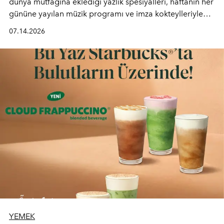
dünya mutfağına eklediği yazlık spesiyalleri, haftanın her
gününe yayılan müzik programı ve imza kokteylleriyle
yaz akşamlarını stil sahibi bir şehir ritüeline
07.14.2026
dönüştürüyor. Şehrin kozmopolit enerjisini "zahmetsiz
lüks" anlayışıyla buluşturan mekan; gurme lezzetleri, iyi
müziği ve açık havadaki özel puro alanını tek bir çatı
altında sunuyor.
YEMEK