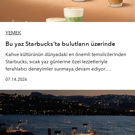
YEMEK
Bu yaz Starbucks’ta bulutların üzerinde
Kahve kültürünün dünyadaki en önemli temsilcilerinden
Starbucks, sıcak yaz günlerine özel lezzetleriyle
ferahlatıcı deneyimler sunmaya devam ediyor.
Starbucks’ın yenilenen yaz menüsüne geçtiğimiz yılın
07.14.2026
favori lezzetlerinden Tiramisu Ailesi geri dönerken,
yepyeni Cloud Frappuccino® Blended Beverage çeşitleri
ve yiyecek alternatifleri yazın keyfine lezzet katıyor.