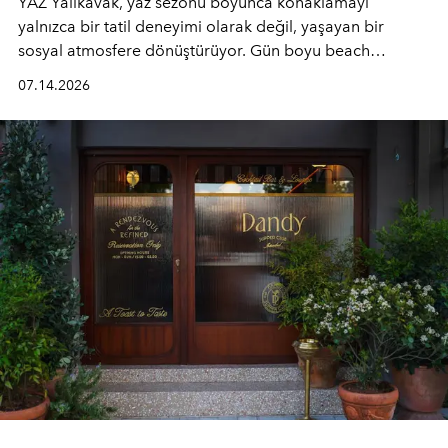
YAZ Yalıkavak, yaz sezonu boyunca konaklamayı
yalnızca bir tatil deneyimi olarak değil, yaşayan bir
sosyal atmosfere dönüştürüyor. Gün boyu beach
alanında DJ performansları ve canlı müzik eşliğinde
07.14.2026
Ege’nin ritmi hissedilirken, akşamları ise Anadolu
mutfağını modern dokunuşlarla müzikle buluşturan
tematik gastronomi geceleri misafirlerle buluşuyor.
Paylaşıma, lezzete ve müziğe odaklanan bu özel
akşamlar, YAZ’ın sade lüks anlayışını gün batımından
geceye taşıyarak her hafta farklı bir deneyim sunuyor.