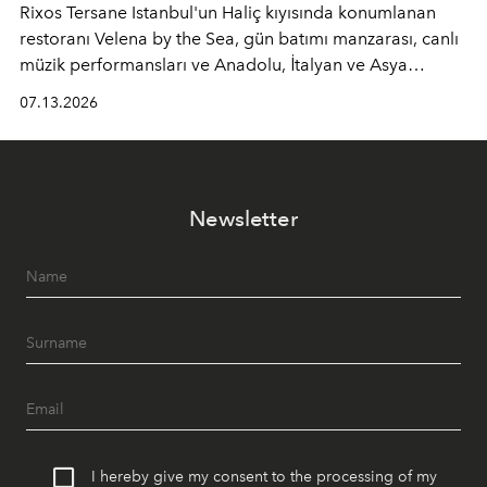
Rixos Tersane Istanbul'un Haliç kıyısında konumlanan
restoranı
Velena by the Sea
, gün batımı manzarası, canlı
müzik performansları ve Anadolu, İtalyan ve Asya
mutfaklarından ilham alan lezzetleriyle yaz boyunca
07.13.2026
İstanbul'un en özel buluşma noktalarından biri olmaya
devam ediyor.
Newsletter
I hereby give my consent to the processing of my