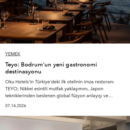
YEMEK
Teyo: Bodrum'un yeni gastronomi
destinasyonu
Oku Hotels'in Türkiye'deki ilk otelinin imza restoranı
TEYO; Nikkei esintili mutfak yaklaşımını, Japon
tekniklerinden beslenen global füzyon anlayışı ve
Ege'nin mevsimsel ürünleriyle buluşturarak çok duyulu
07.14.2026
bir gastronomi deneyimi sunuyor.