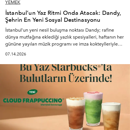
YEMEK
İstanbul’un Yaz Ritmi Onda Atacak: Dandy,
Şehrin En Yeni Sosyal Destinasyonu
İstanbul’un yeni nesil buluşma noktası
Dandy
; rafine
dünya mutfağına eklediği yazlık spesiyalleri, haftanın her
gününe yayılan müzik programı ve imza kokteylleriyle
yaz akşamlarını stil sahibi bir şehir ritüeline
07.14.2026
dönüştürüyor. Şehrin kozmopolit enerjisini "zahmetsiz
lüks" anlayışıyla buluşturan mekan; gurme lezzetleri, iyi
müziği ve açık havadaki özel puro alanını tek bir çatı
altında sunuyor.