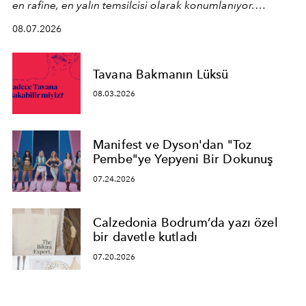
en rafine, en yalın temsilcisi olarak konumlanıyor.
Kusursuz malzeme kalitesini yüksek zanaatkarlıkla
08.07.2026
birleştiren marka; modern mimarinin sınırlarını zorlayan
en yeni seçkisiyle bu imza felsefesini mekanlara taşıyor.
Tavana Bakmanın Lüksü
08.03.2026
Manifest ve Dyson'dan "Toz
Pembe"ye Yepyeni Bir Dokunuş
07.24.2026
Calzedonia Bodrum’da yazı özel
bir davetle kutladı
07.20.2026