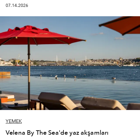
kadının hayatındaki değişimleri gözlemlemek ve bu
07.14.2026
değişimi işlevsellik, zarafet ve yüksek zanaatkarlıkla
(savoir-faire) buluşan parçalara dönüştürmek.
YEMEK
Velena By The Sea'de yaz akşamları