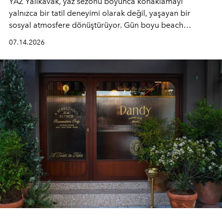
YAZ Yalıkavak, yaz sezonu boyunca konaklamayı
yalnızca bir tatil deneyimi olarak değil, yaşayan bir
sosyal atmosfere dönüştürüyor. Gün boyu beach
alanında DJ performansları ve canlı müzik eşliğinde
07.14.2026
Ege’nin ritmi hissedilirken, akşamları ise Anadolu
mutfağını modern dokunuşlarla müzikle buluşturan
tematik gastronomi geceleri misafirlerle buluşuyor.
Paylaşıma, lezzete ve müziğe odaklanan bu özel
akşamlar, YAZ’ın sade lüks anlayışını gün batımından
geceye taşıyarak her hafta farklı bir deneyim sunuyor.