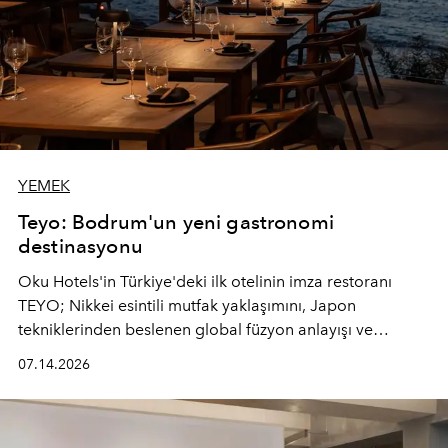
YEMEK
Teyo: Bodrum'un yeni gastronomi
destinasyonu
Oku Hotels'in Türkiye'deki ilk otelinin imza restoranı
TEYO; Nikkei esintili mutfak yaklaşımını, Japon
tekniklerinden beslenen global füzyon anlayışı ve
Ege'nin mevsimsel ürünleriyle buluşturarak çok duyulu
07.14.2026
bir gastronomi deneyimi sunuyor.