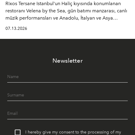
Rixos Tersane Istanbul'un Haliç kıyısında konumlanan
restoranı
Velena by the Sea
, gün batımı manzarası, canlı
müzik performansları ve Anadolu, İtalyan ve Asya
mutfaklarından ilham alan lezzetleriyle yaz boyunca
07.13.2026
İstanbul'un en özel buluşma noktalarından biri olmaya
devam ediyor.
Newsletter
I hereby give my consent to the processing of my