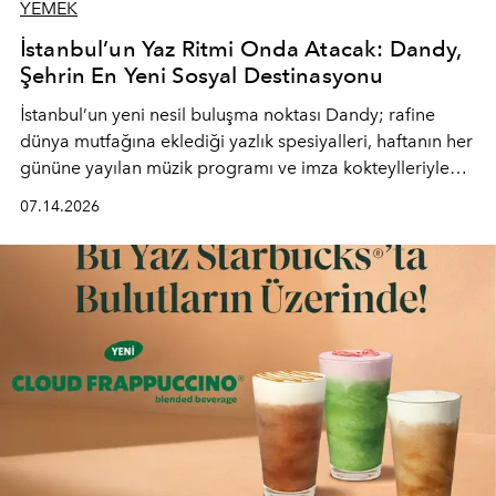
YEMEK
İstanbul’un Yaz Ritmi Onda Atacak: Dandy,
Şehrin En Yeni Sosyal Destinasyonu
İstanbul’un yeni nesil buluşma noktası
Dandy
; rafine
dünya mutfağına eklediği yazlık spesiyalleri, haftanın her
gününe yayılan müzik programı ve imza kokteylleriyle
yaz akşamlarını stil sahibi bir şehir ritüeline
07.14.2026
dönüştürüyor. Şehrin kozmopolit enerjisini "zahmetsiz
lüks" anlayışıyla buluşturan mekan; gurme lezzetleri, iyi
müziği ve açık havadaki özel puro alanını tek bir çatı
altında sunuyor.