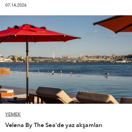
kadının hayatındaki değişimleri gözlemlemek ve bu
07.14.2026
değişimi işlevsellik, zarafet ve yüksek zanaatkarlıkla
(savoir-faire) buluşan parçalara dönüştürmek.
YEMEK
Velena By The Sea'de yaz akşamları