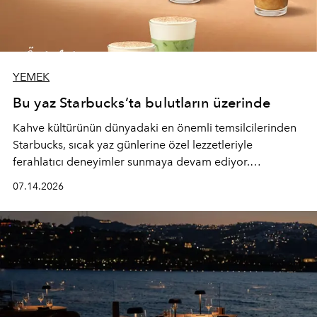
YEMEK
Bu yaz Starbucks’ta bulutların üzerinde
Kahve kültürünün dünyadaki en önemli temsilcilerinden
Starbucks, sıcak yaz günlerine özel lezzetleriyle
ferahlatıcı deneyimler sunmaya devam ediyor.
Starbucks’ın yenilenen yaz menüsüne geçtiğimiz yılın
07.14.2026
favori lezzetlerinden Tiramisu Ailesi geri dönerken,
yepyeni Cloud Frappuccino® Blended Beverage çeşitleri
ve yiyecek alternatifleri yazın keyfine lezzet katıyor.