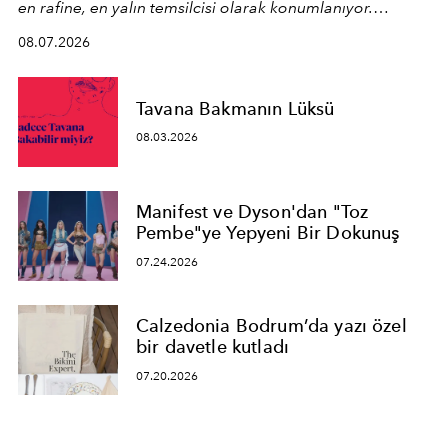
en rafine, en yalın temsilcisi olarak konumlanıyor.
Kusursuz malzeme kalitesini yüksek zanaatkarlıkla
08.07.2026
birleştiren marka; modern mimarinin sınırlarını zorlayan
en yeni seçkisiyle bu imza felsefesini mekanlara taşıyor.
Tavana Bakmanın Lüksü
08.03.2026
Manifest ve Dyson'dan "Toz
Pembe"ye Yepyeni Bir Dokunuş
07.24.2026
Calzedonia Bodrum’da yazı özel
bir davetle kutladı
07.20.2026