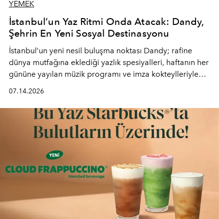
YEMEK
İstanbul’un Yaz Ritmi Onda Atacak: Dandy,
Şehrin En Yeni Sosyal Destinasyonu
İstanbul’un yeni nesil buluşma noktası
Dandy
; rafine
dünya mutfağına eklediği yazlık spesiyalleri, haftanın her
gününe yayılan müzik programı ve imza kokteylleriyle
yaz akşamlarını stil sahibi bir şehir ritüeline
07.14.2026
dönüştürüyor. Şehrin kozmopolit enerjisini "zahmetsiz
lüks" anlayışıyla buluşturan mekan; gurme lezzetleri, iyi
müziği ve açık havadaki özel puro alanını tek bir çatı
altında sunuyor.