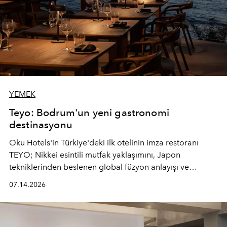
YEMEK
Teyo: Bodrum'un yeni gastronomi
destinasyonu
Oku Hotels'in Türkiye'deki ilk otelinin imza restoranı
TEYO; Nikkei esintili mutfak yaklaşımını, Japon
tekniklerinden beslenen global füzyon anlayışı ve
Ege'nin mevsimsel ürünleriyle buluşturarak çok duyulu
07.14.2026
bir gastronomi deneyimi sunuyor.