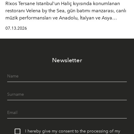
Rixos Tersane Istanbul'un Haliç kıyısında konumlanan
restoranı
Velena by the Sea
, gün batımı manzarası, canlı
müzik performansları ve Anadolu, İtalyan ve Asya
mutfaklarından ilham alan lezzetleriyle yaz boyunca
07.13.2026
İstanbul'un en özel buluşma noktalarından biri olmaya
devam ediyor.
Newsletter
I hereby give my consent to the processing of my