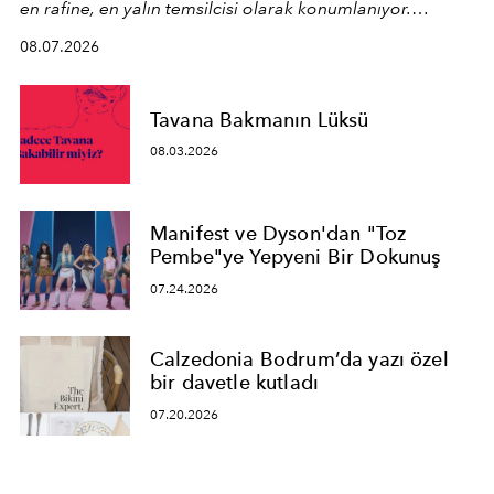
en rafine, en yalın temsilcisi olarak konumlanıyor.
Kusursuz malzeme kalitesini yüksek zanaatkarlıkla
08.07.2026
birleştiren marka; modern mimarinin sınırlarını zorlayan
en yeni seçkisiyle bu imza felsefesini mekanlara taşıyor.
Tavana Bakmanın Lüksü
08.03.2026
Manifest ve Dyson'dan "Toz
Pembe"ye Yepyeni Bir Dokunuş
07.24.2026
Calzedonia Bodrum’da yazı özel
bir davetle kutladı
07.20.2026