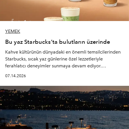
YEMEK
Bu yaz Starbucks’ta bulutların üzerinde
Kahve kültürünün dünyadaki en önemli temsilcilerinden
Starbucks, sıcak yaz günlerine özel lezzetleriyle
ferahlatıcı deneyimler sunmaya devam ediyor.
Starbucks’ın yenilenen yaz menüsüne geçtiğimiz yılın
07.14.2026
favori lezzetlerinden Tiramisu Ailesi geri dönerken,
yepyeni Cloud Frappuccino® Blended Beverage çeşitleri
ve yiyecek alternatifleri yazın keyfine lezzet katıyor.