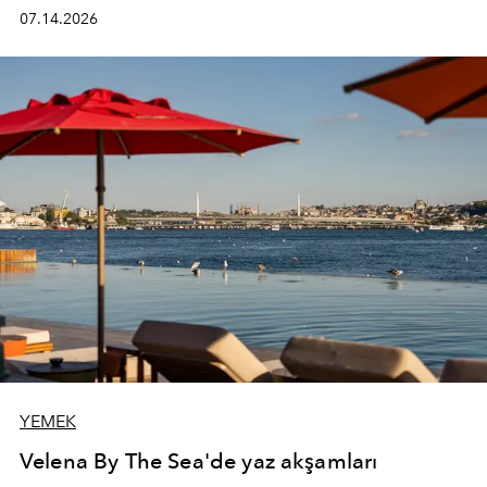
kadının hayatındaki değişimleri gözlemlemek ve bu
07.14.2026
değişimi işlevsellik, zarafet ve yüksek zanaatkarlıkla
(savoir-faire) buluşan parçalara dönüştürmek.
YEMEK
Velena By The Sea'de yaz akşamları