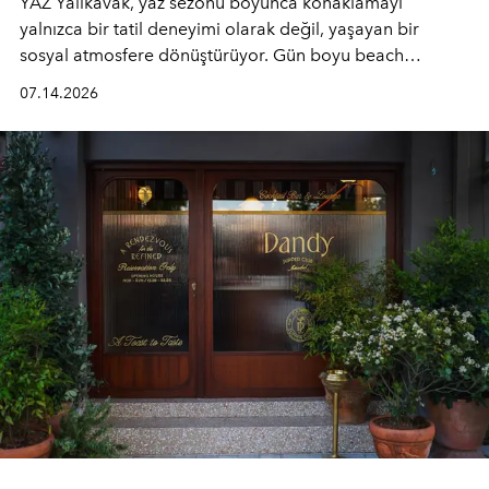
YAZ Yalıkavak, yaz sezonu boyunca konaklamayı
yalnızca bir tatil deneyimi olarak değil, yaşayan bir
sosyal atmosfere dönüştürüyor. Gün boyu beach
alanında DJ performansları ve canlı müzik eşliğinde
07.14.2026
Ege’nin ritmi hissedilirken, akşamları ise Anadolu
mutfağını modern dokunuşlarla müzikle buluşturan
tematik gastronomi geceleri misafirlerle buluşuyor.
Paylaşıma, lezzete ve müziğe odaklanan bu özel
akşamlar, YAZ’ın sade lüks anlayışını gün batımından
geceye taşıyarak her hafta farklı bir deneyim sunuyor.